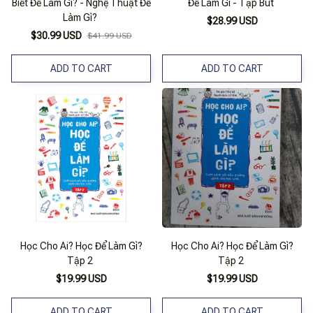
Biết Để Làm Gì? - Nghệ Thuật Để
Để Làm Gì - Tạp Bút
Làm Gì?
$28.99 USD
$30.99 USD
$41.99 USD
ADD TO CART
ADD TO CART
Học Cho Ai? Học Để Làm Gì?
Học Cho Ai? Học Để Làm Gì?
Tập 2
Tập 2
$19.99 USD
$19.99 USD
ADD TO CART
ADD TO CART