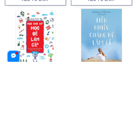
Học Cho Ai? Học Để Làm Gì?
Tiền Nhiều Chẳng Để Làm Gì
Tập 1
$22.99 USD
$19.99 USD
ADD TO CART
ADD TO CART