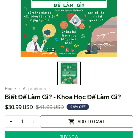
Home
All products
Biết Để Làm Gì? - Khoa Học Để Làm Gì?
$30.99 USD
$41.99 USD
26% OFF
ADD TO CART
BUY NOW