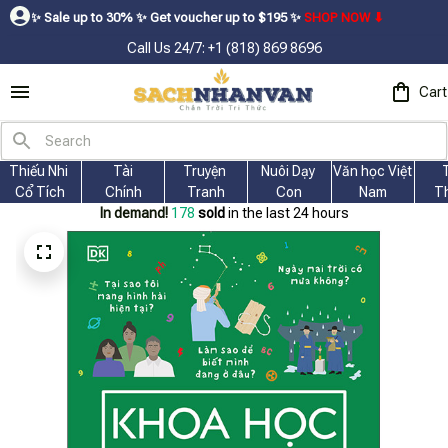
le up to 30% ㅤ✨ㅤ Get voucher up to $195ㅤ ✨ㅤ
SHOP NOW ⬇
Call Us 24/7: +1 (818) 869 8696
Cart
Thiếu Nhi 
Tài
Truyện 
Nuôi Dạy 
Văn học Việt 
Cổ Tích
Chính
Tranh
Con
Nam
T
In demand!
178
sold
in the last 24 hours