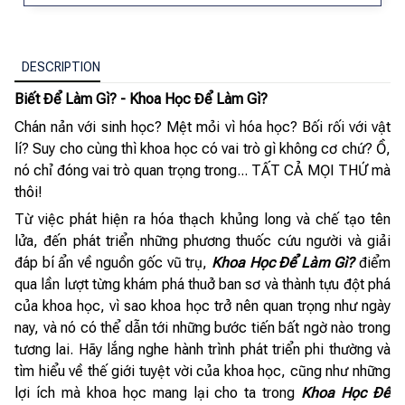
DESCRIPTION
Biết Để Làm Gì? - Khoa Học Để Làm Gì?
Chán nản với sinh học? Mệt mỏi vì hóa học? Bối rối với vật
lí? Suy cho cùng thì khoa học có vai trò gì không cơ chứ? Ồ,
nó chỉ đóng vai trò quan trọng trong... TẤT CẢ MỌI THỨ mà
thôi!
Từ việc phát hiện ra hóa thạch khủng long và chế tạo tên
lửa, đến phát triển những phương thuốc cứu người và giải
đáp bí ẩn về nguồn gốc vũ trụ,
Khoa Học Để Làm Gì?
điểm
qua lần lượt từng khám phá thuở ban sơ và thành tựu đột phá
của khoa học, vì sao khoa học trở nên quan trọng như ngày
nay, và nó có thể dẫn tới những bước tiến bất ngờ nào trong
tương lai. Hãy lắng nghe hành trình phát triển phi thường và
tìm hiểu về thế giới tuyệt vời của khoa học, cũng như những
lợi ích mà khoa học mang lại cho ta trong
Khoa Học Để