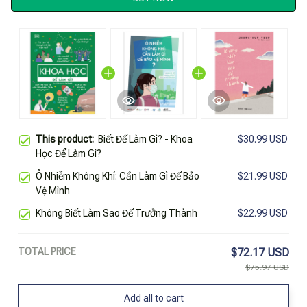
This product:
Biết Để Làm Gì? - Khoa
$30.99 USD
Học Để Làm Gì?
Ô Nhiễm Không Khí: Cần Làm Gì Để Bảo
$21.99 USD
Vệ Mình
Không Biết Làm Sao Để Trưởng Thành
$22.99 USD
TOTAL PRICE
$72.17 USD
$75.97 USD
Add all to cart