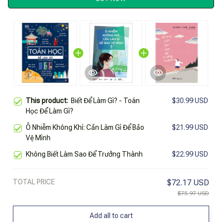
This product:
Biết Để Làm Gì? - Toán
$30.99 USD
Học Để Làm Gì?
Ô Nhiễm Không Khí: Cần Làm Gì Để Bảo
$21.99 USD
Vệ Mình
Không Biết Làm Sao Để Trưởng Thành
$22.99 USD
TOTAL PRICE
$72.17 USD
$75.97 USD
Add all to cart