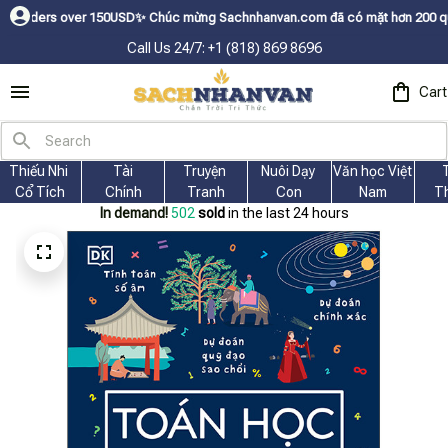
s over 150USDㅤ✨
Chúc mừng Sachnhanvan.com đã có mặt hơn 200 quốc gia như
Call Us 24/7: +1 (818) 869 8696
Cart
Thiếu Nhi 
Tài
Truyện 
Nuôi Dạy 
Văn học Việt 
Cổ Tích
Chính
Tranh
Con
Nam
T
In demand!
504
sold
in the last 24 hours