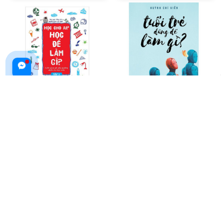
Học Cho Ai? Học Để Làm Gì?
Tuổi Trẻ Dùng Để Làm Gì
Tập 1
$24.99 USD
$19.99 USD
ADD TO CART
ADD TO CART