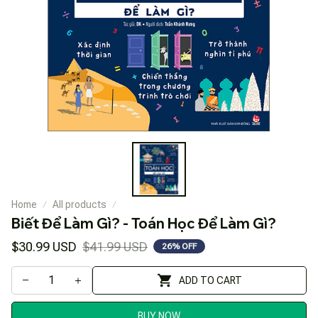
Home
All products
Biết Để Làm Gì? - Toán Học Để Làm Gì?
$30.99 USD
$41.99 USD
26% OFF
ADD TO CART
BUY NOW