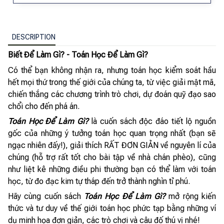
DESCRIPTION
Biết Để Làm Gì? - Toán Học Để Làm Gì?
Có thể bạn không nhận ra, nhưng toán học kiểm soát hầu
hết mọi thứ trong thế giới của chúng ta, từ việc giải mật mã,
chiến thắng các chương trình trò chơi, dự đoán quỹ đạo sao
chổi cho đến phá án.
Toán Học Để Làm Gì?
là cuốn sách độc đáo tiết lộ nguồn
gốc của những ý tưởng toán học quan trọng nhất (bạn sẽ
ngạc nhiên đấy!), giải thích RẤT ĐƠN GIẢN về nguyên lí của
chúng (hỗ trợ rất tốt cho bài tập về nhà chán phèo), cũng
như liệt kê những điều phi thường bạn có thể làm với toán
học, từ đo đạc kim tự tháp đến trở thành nghìn tỉ phú.
Hãy cùng cuốn sách
Toán Học Để Làm Gì?
mở rộng kiến
thức và tư duy về thế giới toán học phức tạp bằng những ví
dụ minh họa đơn giản, các trò chơi và câu đố thú vị nhé!