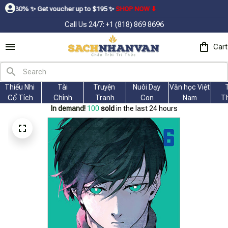
t voucher up to $195ㅤ ✨ㅤ
SHOP NOW ⬇
Call Us 24/7: +1 (818) 869 8696
Cart
Thiếu Nhi 
Tài
Truyện 
Nuôi Dạy 
Văn học Việt 
Cổ Tích
Chính
Tranh
Con
Nam
T
In demand!
103
sold
in the last 24 hours