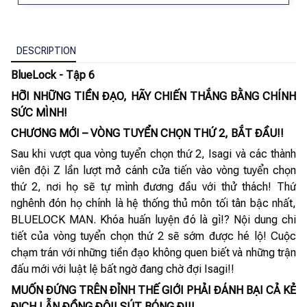
DESCRIPTION
BlueLock - Tập 6
HỠI NHỮNG TIỀN ĐẠO, HÃY CHIẾN THẮNG BẰNG CHÍNH
SỨC MÌNH!
CHƯƠNG MỚI – VÒNG TUYỂN CHỌN THỨ 2, BẮT ĐẦU!!
Sau khi vượt qua vòng tuyển chọn thứ 2, Isagi và các thành
viên đội Z lần lượt mở cánh cửa tiến vào vòng tuyển chọn
thứ 2, nơi họ sẽ tự mình đương đầu với thử thách! Thứ
nghênh đón họ chính là hệ thống thủ môn tối tân bậc nhất,
BLUELOCK MAN. Khóa huấn luyện đó là gì!? Nội dung chi
tiết của vòng tuyển chọn thứ 2 sẽ sớm được hé lộ! Cuộc
chạm trán với những tiền đạo không quen biết và những trận
đấu mới với luật lệ bất ngờ đang chờ đợi Isagi!!
MUỐN ĐỨNG TRÊN ĐỈNH THẾ GIỚI PHẢI ĐÁNH BẠI CẢ KẺ
ĐỊCH LẪN ĐỒNG ĐỘI! SÚT BÓNG ĐI!!