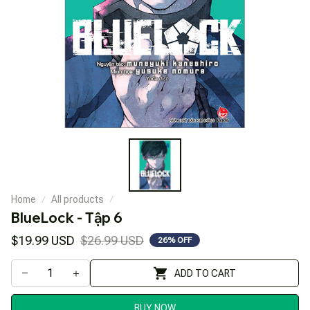
Home
All products
BlueLock - Tập 6
$19.99 USD
$26.99 USD
26% OFF
ADD TO CART
BUY NOW