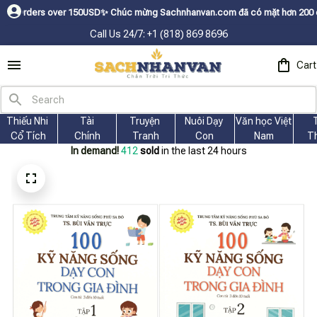
 150USDㅤ✨
Chúc mừng Sachnhanvan.com đã có mặt hơn 200 quốc gia như Mỹ, C
Call Us 24/7: +1 (818) 869 8696
Cart
Thiếu Nhi 
Tài
Truyện 
Nuôi Dạy 
Văn học Việt 
Cổ Tích
Chính
Tranh
Con
Nam
T
In demand!
416
sold
in the last 24 hours