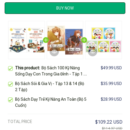
BUY NOW
This product:
Bộ Sách 100 Kỹ Năng
$49.99 USD
Sống Dạy Con Trong Gia Đình - Tập 1 +
Tập 2 (Bộ 2 Cuốn)
Bộ Sách Sói & Gia Vị - Tập 13 & 14 (Bộ
$35.99 USD
2 Tập)
Bộ Sách Dạy Trẻ Kỹ Năng An Toàn (Bộ 5
$28.99 USD
Cuốn)
TOTAL PRICE
$109.22 USD
$114.97 USD