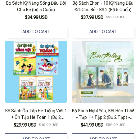
Bộ Sách Kỹ Năng Sống Đầu Đời
Bộ Sách Ehon - 10 Kỹ Năng Đầu
Cho Bé (bộ 5 Cuốn)
Đời Cho Bé - Bộ 2 (Bộ 5 Cuốn)
$34.99 USD
$37.99 USD
$51.99 USD
ADD TO CART
ADD TO CART
Bộ Sách Ôn Tập Hè Tiếng Việt 1
Bộ Sách Nghỉ Yêu, Kết Hôn Thôi!
+ Ôn Tập Hè Toán 1 (Bộ 2
- Tập 1 + Tập 2 (Bộ 2 Tập) -
Cuốn) - Tặng Kèm Sách Luyện
Tặng Kèm 2 Bookmark
$29.99 USD
$40.99 USD
$41.99 USD
$56.99 USD
Viết Chữ Đẹp Lớp 1 - Tập 1 +
Tập 2