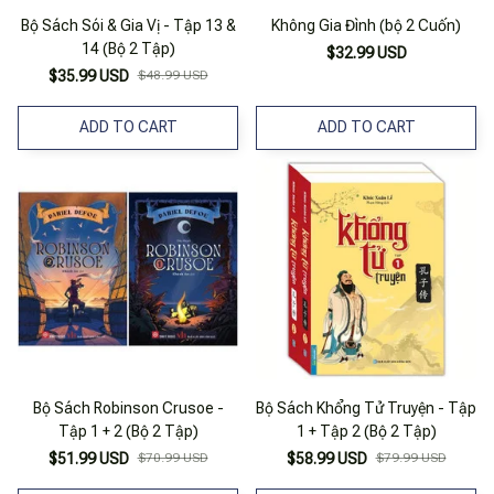
Bộ Sách Sói & Gia Vị - Tập 13 &
Không Gia Đình (bộ 2 Cuốn)
14 (Bộ 2 Tập)
$32.99 USD
$35.99 USD
$48.99 USD
ADD TO CART
ADD TO CART
Bộ Sách Robinson Crusoe -
Bộ Sách Khổng Tử Truyện - Tập
Tập 1 + 2 (Bộ 2 Tập)
1 + Tập 2 (Bộ 2 Tập)
$51.99 USD
$70.99 USD
$58.99 USD
$79.99 USD