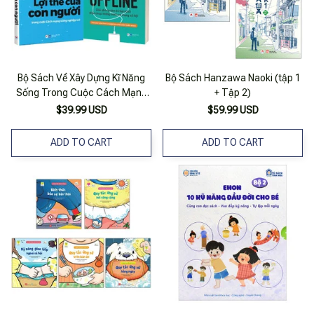
Bộ Sách Về Xây Dựng Kĩ Năng
Bộ Sách Hanzawa Naoki (tập 1
Sống Trong Cuộc Cách Mạng
+ Tập 2)
4.0 (Bộ 2 Cuốn)
$39.99 USD
$59.99 USD
ADD TO CART
ADD TO CART