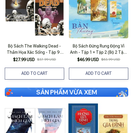
Bộ Sách The Walking Dead -
Bộ Sách Đừng Rung Động Vì
Thảm Họa Xác Sống - Tập 9 +
Anh - Tập 1 + Tập 2 (Bộ 2 Tập)
10 (Bộ 2 Tập)
- Tặng Kèm Bookmark
$27.99 USD
$37.99 USD
$46.99 USD
$63.99 USD
ADD TO CART
ADD TO CART
SẢN PHẨM VỪA XEM