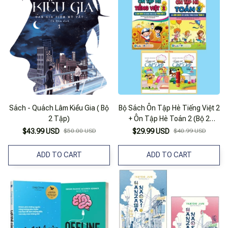
Sách - Quách Lâm Kiều Gia ( Bộ
Bộ Sách Ôn Tập Hè Tiếng Việt 2
2 Tập)
+ Ôn Tập Hè Toán 2 (Bộ 2
Cuốn) - Tặng Kèm Sách Luyện
$43.99 USD
$50.00 USD
$29.99 USD
$40.99 USD
Viết Chữ Đẹp Lớp 2 - Tập 1 +
Tập 2
ADD TO CART
ADD TO CART