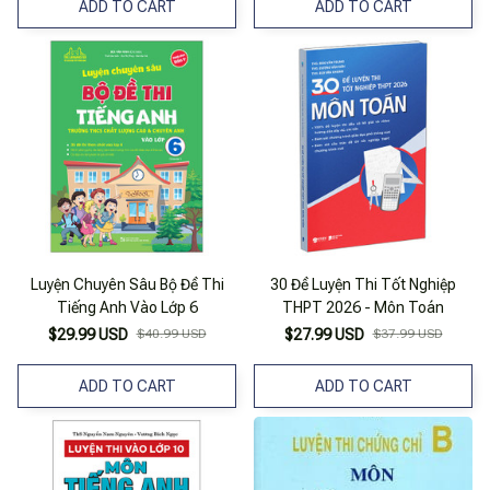
ADD TO CART
ADD TO CART
Luyện Chuyên Sâu Bộ Đề Thi
30 Đề Luyện Thi Tốt Nghiệp
Tiếng Anh Vào Lớp 6
THPT 2026 - Môn Toán
$29.99 USD
$40.99 USD
$27.99 USD
$37.99 USD
ADD TO CART
ADD TO CART