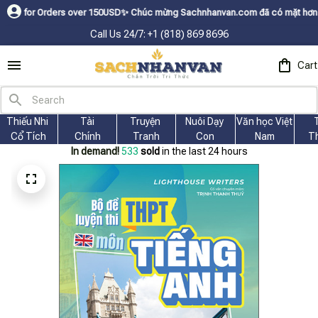
ders over 150USDㅤ✨
Chúc mừng Sachnhanvan.com đã có mặt hơn 200 quốc gia
Call Us 24/7: +1 (818) 869 8696
Cart
Thiếu Nhi 
Tài
Truyện 
Nuôi Dạy 
Văn học Việt 
Cổ Tích
Chính
Tranh
Con
Nam
T
In demand!
536
sold
in the last 24 hours