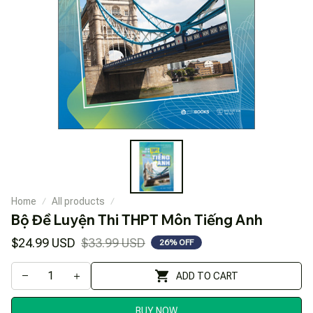
Home
All products
Bộ Đề Luyện Thi THPT Môn Tiếng Anh
$24.99 USD
$33.99 USD
26% OFF
ADD TO CART
BUY NOW