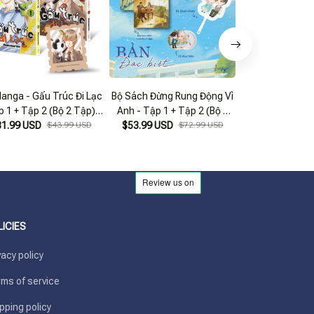
anga - Gấu Trúc Đi Lạc
Bộ Sách Đừng Rung Động Vì
Bộ Manga - Rin
p 1 + Tập 2 (Bộ 2 Tập) -
Anh - Tập 1 + Tập 2 (Bộ 2
Lang Thang: Tậ
31.99 USD
ặng Kèm Sticker Tem
$43.99 USD
Tập) - Bản Đặc Biệt - Tặng
$53.99 USD
$72.99 USD
$30.99 USD
(Bộ 2 Tập) -
Kèm Bookmark + Huy Hiệu +
Bookm
Quạt Nhựa
LICIES
vacy policy
ms of service
pping policy