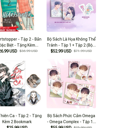
rtstopper - Tập 2 - Bản
Bộ Sách Là Họa Không Thể
Đặc Biệt - Tặng Kèm
Tránh - Tập 1 + Tập 2 (Bộ 2
26.99 USD
hotostrip + Bookmark
$36.99 USD
$52.99 USD
Tập) - Tặng Kèm 2
$71.99 USD
Bookmark
Thiên Ca - Tập 2 - Tặng
Bộ Sách Phức Cảm Omega
Kèm 2 Bookmark
- Omega Complex - Tập 1 +
$25.99 USD
Tập 2 (Bộ 2 Tập) (Tái Bản
$55.99 USD
$75.99 USD