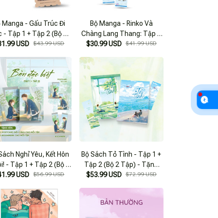
 Manga - Gấu Trúc Đi
Bộ Manga - Rinko Và
c - Tập 1 + Tập 2 (Bộ 2
Chàng Lang Thang: Tập 1
p) - Tặng Kèm Sticker
31.99 USD
$43.99 USD
+ Tập 2 (Bộ 2 Tập) - Tặng
$30.99 USD
$41.99 USD
Tem
Kèm Bookmark
Sách Nghỉ Yêu, Kết Hôn
Bộ Sách Tỏ Tình - Tập 1 +
i! - Tập 1 + Tập 2 (Bộ 2
Tập 2 (Bộ 2 Tập) - Tặng
) - Bản Đặc Biệt - Tặng
41.99 USD
$56.99 USD
$53.99 USD
Kèm 2 Bookmark
$72.99 USD
Kèm 2 Bookmark + 2
Postcard Bồi Cứng