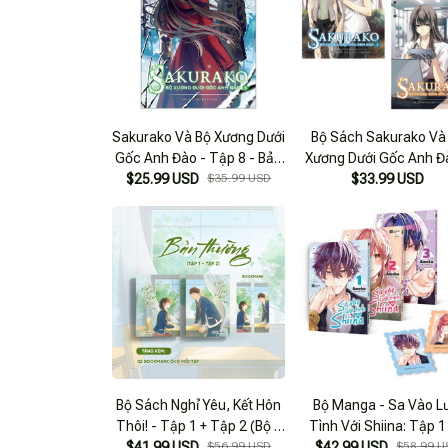
Sakurako Và Bộ Xương Dưới
Bộ Sách Sakurako Và
Gốc Anh Đào - Tập 8 - Bản
Xương Dưới Gốc Anh Đ
$25.99 USD
Đặc Biệt - Tặng Kèm
$35.99 USD
Tập 2 + Tập 3 (bộ 2 Tậ
$33.99 USD
Bookmark
Tặng Kèm 2 Bookmar
Poster + Móc Khóa
Bộ Sách Nghỉ Yêu, Kết Hôn
Bộ Manga - Sa Vào L
Thôi! - Tập 1 + Tập 2 (Bộ 2
Tình Với Shiina: Tập 1
$41.99 USD
Tập) - Tặng Kèm 2
$56.99 USD
(Bộ 3 Tập) - Tặng Kè
$42.99 USD
$58.99 U