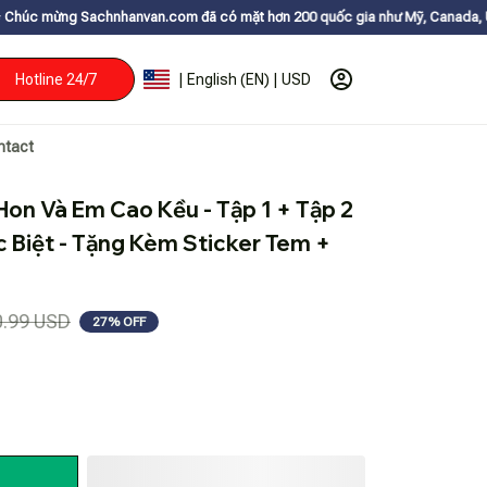
hanvan.com đã có mặt hơn 200 quốc gia như Mỹ, Canada, Úc, Nhật, Hàn, v
Hotline 24/7
| English (EN) | USD
ntact
Hon Và Em Cao Kều - Tập 1 + Tập 2 
c Biệt - Tặng Kèm Sticker Tem + 
0.99 USD
27% OFF