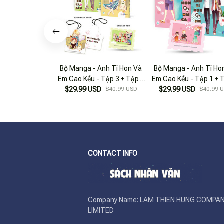
Bộ Manga - Anh Tí Hon Và
Bộ Manga - Anh Tí Ho
Em Cao Kều - Tập 3 + Tập 4
Em Cao Kều - Tập 1 + 
(Bộ 2 Tập) - Bản Đặc Biệt -
$29.99 USD
$40.99 USD
$29.99 USD
(Bộ 2 Tập) - Tặng K
$40.99 
Tặng Kèm Sticker Tem +
Sticker Tem
Bookmark Thơm
CONTACT INFO
Company Name: LAM THIEN HUNG COMPAN
LIMITED
