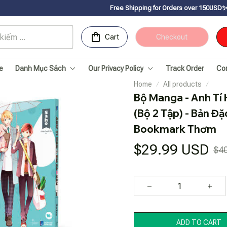
Free Shipping for Orders over 150USDㅤ✨
Chúc mừng Sachn
Cart
Checkout
e
Danh Mục Sách
Our Privacy Policy
Track Order
Co
Home
All products
Bộ Manga - Anh Tí 
(Bộ 2 Tập) - Bản Đặ
Bookmark Thơm
$29.99 USD
$4
ADD TO CART