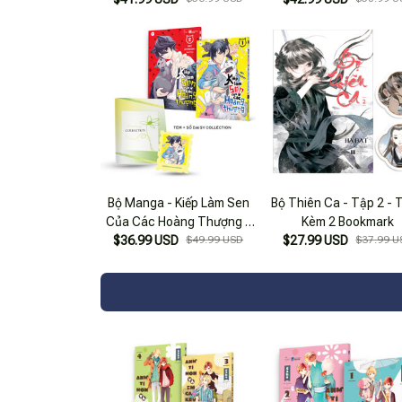
Bookmark
Sticker Tem
Bộ Manga - Kiếp Làm Sen
Bộ Thiên Ca - Tập 2 - 
Của Các Hoàng Thượng -
Kèm 2 Bookmark
Tập 1 + Tập 2 (Bộ 2 Cuốn) -
$36.99 USD
$49.99 USD
$27.99 USD
$37.99 U
Tặng Kèm Sticker Tem + Sổ
Daisy Collection