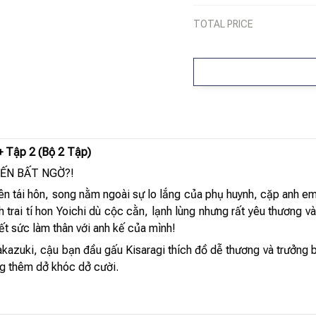
TOTAL PRICE
+ Tập 2 (Bộ 2 Tập)
ĐẾN BẤT NGỜ?!
 bên tái hôn, song nằm ngoài sự lo lắng của phụ huynh, cặp anh 
trai tí hon Yoichi dù cộc cằn, lạnh lùng nhưng rất yêu thương và
ết sức làm thân với anh kế của mình!
zuki, cậu bạn đầu gấu Kisaragi thích đồ dễ thương và trưởng b
g thêm dở khóc dở cười.