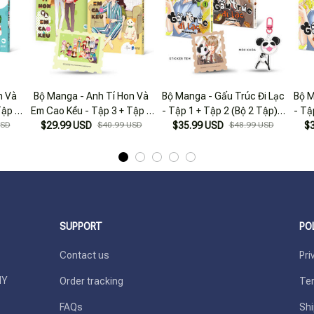
n Và
Bộ Manga - Anh Tí Hon Và
Bộ Manga - Gấu Trúc Đi Lạc
Bộ M
Tập 2
Em Cao Kều - Tập 3 + Tập 4
- Tập 1 + Tập 2 (Bộ 2 Tập) -
- Tậ
èm
USD
$29.99 USD
(Bộ 2 Tập) - Tặng Kèm
$40.99 USD
Bản Đặc Biệt - Tặng Kèm
$35.99 USD
$48.99 USD
$
T
Sticker Tem
Sticker Tem + Móc Khóa
Acrylic
SUPPORT
PO
Contact us
Pri
Y 
Order tracking
Ter
FAQs
Shi