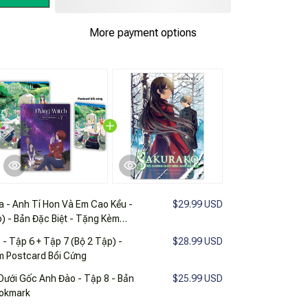
More payment options
 - Anh Tí Hon Và Em Cao Kều -
$29.99 USD
p) - Bản Đặc Biệt - Tặng Kèm
rk Thơm
 - Tập 6 + Tập 7 (Bộ 2 Tập) -
$28.99 USD
m Postcard Bồi Cứng
ưới Gốc Anh Đào - Tập 8 - Bản
$25.99 USD
ookmark