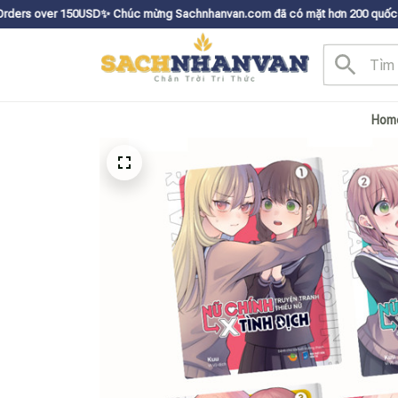
0USDㅤ✨
Chúc mừng Sachnhanvan.com đã có mặt hơn 200 quốc gia như Mỹ, Can
Hom