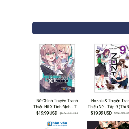
Nữ Chính Truyện Tranh
Nozaki & Truyện Tra
Thiếu Nữ X Tình Địch - Tập
Thiếu Nữ - Tập 9 (Tái 
2
$19.99 USD
$19.99 USD
$26.99 USD
$26.99 U