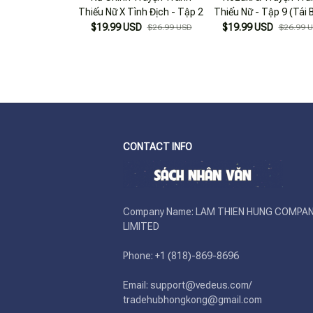
Thiếu Nữ X Tình Địch - Tập 2
Thiếu Nữ - Tập 9 (Tái 
$19.99 USD
$19.99 USD
$26.99 USD
$26.99 
CONTACT INFO
Company Name: LAM THIEN HUNG COMPAN
LIMITED

Phone: +1 (818)-869-8696 

Email: support@vedeus.com/ 
tradehubhongkong@gmail.com
