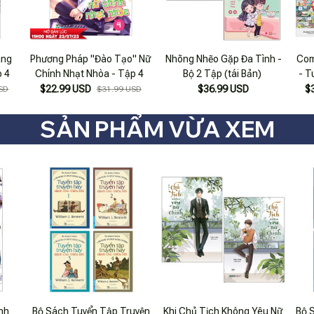
ang
Phương Pháp "Đào Tạo" Nữ
Nhõng Nhẽo Gặp Đa Tình -
Com
p 4
Chính Nhạt Nhòa - Tập 4
Bộ 2 Tập (tái Bản)
- T
Màu
$22.99 USD
$36.99 USD
$
SD
$31.99 USD
SẢN PHẨM VỪA XEM
nh
Bộ Sách Tuyển Tập Truyện
Khi Chủ Tịch Không Yêu Nữ
Bộ 