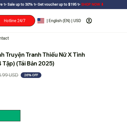
30% ㅤ✨ㅤ Get voucher up to $195ㅤ ✨ㅤ
SHOP NOW ⬇
Hotline 24/7
| English (EN) | USD
ntact
h Truyện Tranh Thiếu Nữ X Tình 
4 Tập) (Tái Bản 2025)
3.99 USD
26% OFF