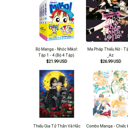
Bộ Manga - Nhóc Miko!:
Ma Pháp Thiếu Nữ - T
Tập 1 - 4 (Bộ 4 Tập)
_Az
$21.99 USD
$26.99 USD
Thiếu Gia Tử Thần Và Hắc
Combo Manga - Chiếc 