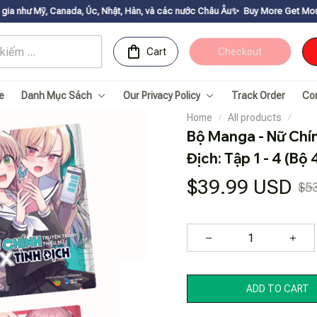
ada, Úc, Nhật, Hàn, và các nước Châu Âu✨
Buy More Get Moreㅤ ✨ㅤ Sale up to 
Cart
Checkout
e
Danh Mục Sách
Our Privacy Policy
Track Order
Co
Home
All products
Bộ Manga - Nữ Chín
Địch: Tập 1 - 4 (Bộ 
$39.99 USD
$5
ADD TO CART