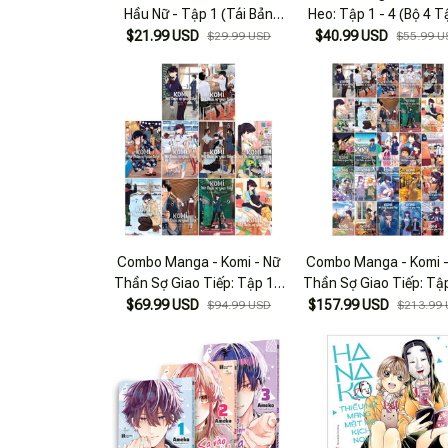
Hầu Nữ - Tập 1 (Tái Bản
Heo: Tập 1 - 4 (Bộ 4 T
2025)
$21.99 USD
$40.99 USD
$29.99 USD
$55.99 U
Combo Manga - Komi - Nữ
Combo Manga - Komi 
Thần Sợ Giao Tiếp: Tập 1 -
Thần Sợ Giao Tiếp: Tập
10 (Bộ 10 Tập)
25 (Bộ 25 Tập)
$69.99 USD
$157.99 USD
$94.99 USD
$213.99