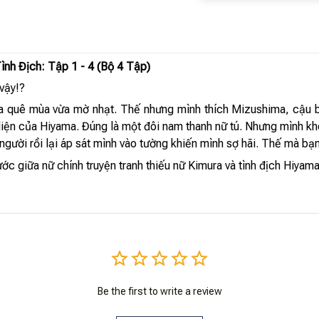
nh Địch: Tập 1 - 4 (Bộ 4 Tập)
vậy!?
a quê mùa vừa mờ nhạt. Thế nhưng mình thích Mizushima, cậu b
diện của Hiyama. Đúng là một đôi nam thanh nữ tú. Nhưng mình kh
gười rồi lại áp sát mình vào tường khiến mình sợ hãi. Thế mà bạn 
c giữa nữ chính truyện tranh thiếu nữ Kimura và tình địch Hiyam
Be the first to write a review