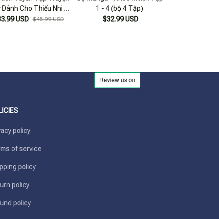
 Dành Cho Thiếu Nhi 4
1 - 4 (bộ 4 Tập)
1 - 4 (Bộ 
 Bản 2020) - Bộ 4 Cuốn
33.99 USD
$32.99 USD
$21.99
$45.99 USD
LICIES
vacy policy
ms of service
pping policy
urn policy
und policy