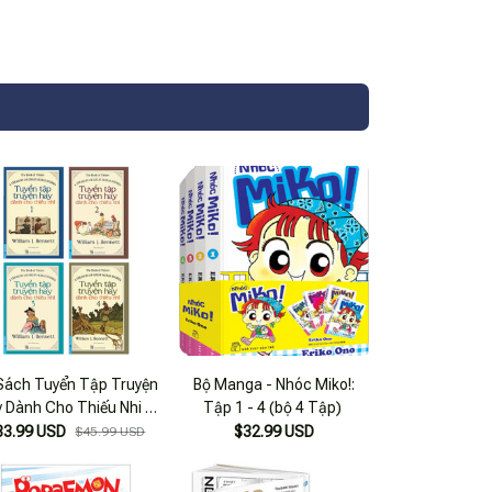
Sách Tuyển Tập Truyện
Bộ Manga - Nhóc Miko!:
 Dành Cho Thiếu Nhi 4
Tập 1 - 4 (bộ 4 Tập)
i Bản 2020) - Bộ 4 Cuốn
33.99 USD
$32.99 USD
$45.99 USD