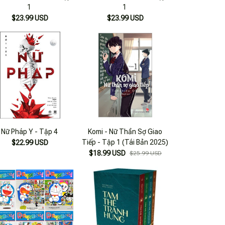
1
1
$23.99 USD
$23.99 USD
Nữ Pháp Y - Tập 4
Komi - Nữ Thần Sợ Giao
Tiếp - Tập 1 (Tái Bản 2025)
$22.99 USD
$18.99 USD
$25.99 USD