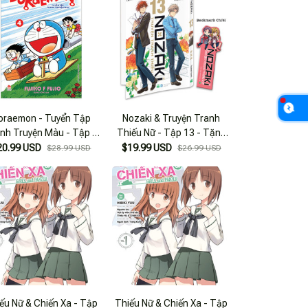
oraemon - Tuyển Tập
Nozaki & Truyện Tranh
nh Truyện Màu - Tập 4
Thiếu Nữ - Tập 13 - Tặng
(Tái Bản 2023)
Kèm Bookmark Chibi
20.99 USD
$19.99 USD
$28.99 USD
$26.99 USD
ếu Nữ & Chiến Xa - Tập
Thiếu Nữ & Chiến Xa - Tập