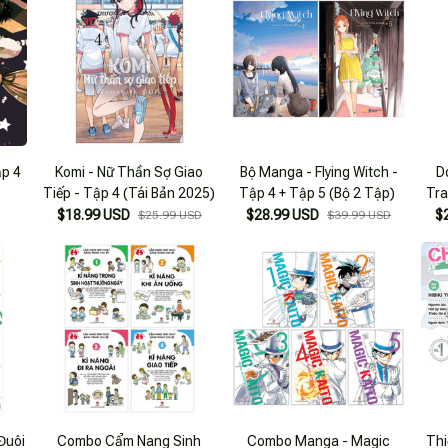
ập 4
Komi - Nữ Thần Sợ Giao
Bộ Manga - Flying Witch -
D
Tiếp - Tập 4 (Tái Bản 2025)
Tập 4 + Tập 5 (Bộ 2 Tập)
Tra
$18.99 USD
$28.99 USD
$
$25.99 USD
$39.99 USD
Đuôi
Combo Cẩm Nang Sinh
Combo Manga - Magic
Thi