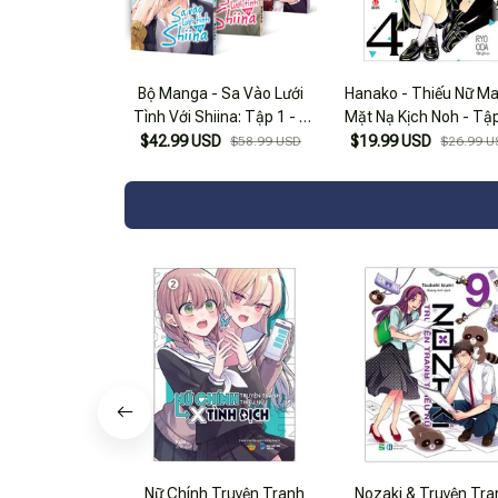
Bộ Manga - Sa Vào Lưới
Hanako - Thiếu Nữ M
Tình Với Shiina: Tập 1 - 3
Mặt Nạ Kịch Noh - Tậ
(Bộ 3 Tập)
$42.99 USD
$19.99 USD
$58.99 USD
$26.99 U
Nữ Chính Truyện Tranh
Nozaki & Truyện Tra