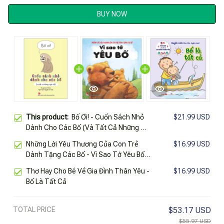
BUY NOW
This product:
Bố Ơi! - Cuốn Sách Nhỏ
$21.99 USD
Dành Cho Các Bố (Và Tất Cả Những Ai
Yêu Bố)
Những Lời Yêu Thương Của Con Trẻ
$16.99 USD
Dành Tặng Các Bố - Vì Sao Tớ Yêu Bố
(Tái Bản 2024)
Thơ Hay Cho Bé Về Gia Đình Thân Yêu -
$16.99 USD
Bố Là Tất Cả
TOTAL PRICE
$53.17 USD
$55.97 USD