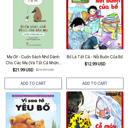
Mẹ Ơi! - Cuốn Sách Nhỏ Dành
Bố Là Tất Cả - Nỗi Buồn Của Bố
Cho Các Mẹ (Và Tất Cả Những
$12.99 USD
Ai Yêu Mẹ)
$21.99 USD
$29.99 USD
ADD TO CART
ADD TO CART