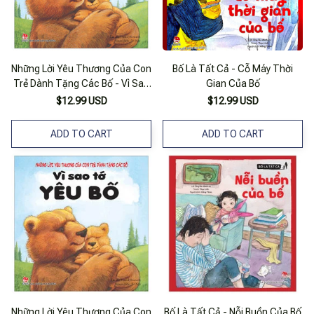
Những Lời Yêu Thương Của Con
Bố Là Tất Cả - Cỗ Máy Thời
Trẻ Dành Tặng Các Bố - Vì Sao
Gian Của Bố
Tớ Yêu Bố (tái Bản 2019)
$12.99 USD
$12.99 USD
ADD TO CART
ADD TO CART
Những Lời Yêu Thương Của Con
Bố Là Tất Cả - Nỗi Buồn Của Bố