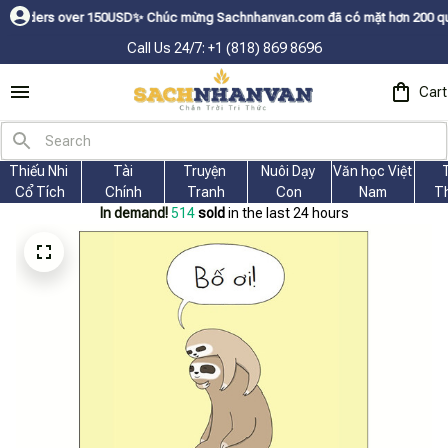
 over 150USDㅤ✨
Chúc mừng Sachnhanvan.com đã có mặt hơn 200 quốc gia như 
Call Us 24/7: +1 (818) 869 8696
Cart
Thiếu Nhi 
Tài
Truyện 
Nuôi Dạy 
Văn học Việt 
Cổ Tích
Chính
Tranh
Con
Nam
T
In demand!
518
sold
in the last 24 hours