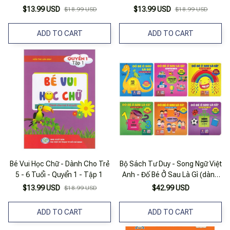
$13.99 USD
$13.99 USD
$18.99 USD
$18.99 USD
ADD TO CART
ADD TO CART
Bé Vui Học Chữ - Dành Cho Trẻ
Bộ Sách Tư Duy - Song Ngữ Việt
5 - 6 Tuổi - Quyển 1 - Tập 1
Anh - Đố Bé Ở Sau Là Gì (dành
Cho Trẻ Từ 0-5 Tuổi) (bộ 6
$13.99 USD
$42.99 USD
$18.99 USD
Cuốn)
ADD TO CART
ADD TO CART