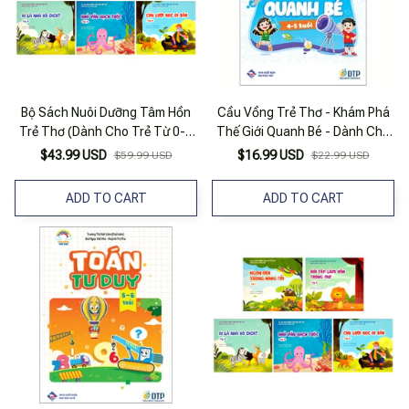
Bộ Sách Nuôi Dưỡng Tâm Hồn
Cầu Vồng Trẻ Thơ - Khám Phá
Trẻ Thơ (Dành Cho Trẻ Từ 0-6
Thế Giới Quanh Bé - Dành Cho
Tuổi) (Bộ 5 Cuốn) (Tái Bản
Trẻ 4-5 Tuổi
$43.99 USD
$16.99 USD
$59.99 USD
$22.99 USD
2023)
ADD TO CART
ADD TO CART