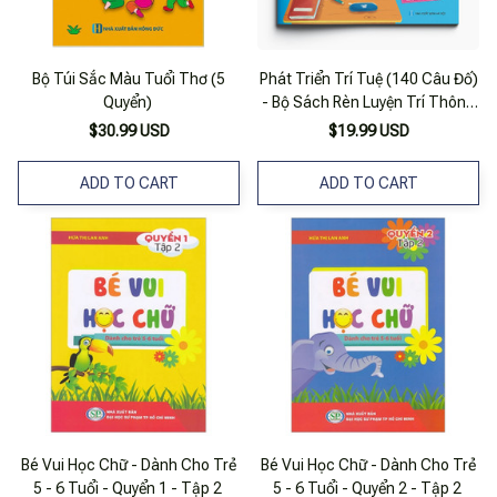
Bộ Túi Sắc Màu Tuổi Thơ (5
Phát Triển Trí Tuệ (140 Câu Đố)
Quyển)
- Bộ Sách Rèn Luyện Trí Thông
Minh - Dành Cho Trẻ 5-6 Tuổi
$30.99 USD
$19.99 USD
ADD TO CART
ADD TO CART
Bé Vui Học Chữ - Dành Cho Trẻ
Bé Vui Học Chữ - Dành Cho Trẻ
5 - 6 Tuổi - Quyển 1 - Tập 2
5 - 6 Tuổi - Quyển 2 - Tập 2