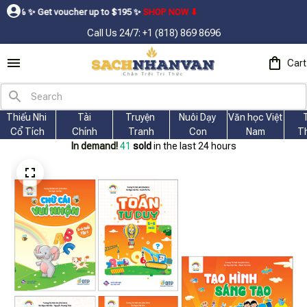
 voucher up to $195ㅤ ✨ㅤ
SHOP NOW ⬇
Call Us 24/7: +1 (818) 869 8696
Cart
Thiếu Nhi 
Tài
Truyện 
Nuôi Dạy 
Văn học Việt 
Cổ Tích
Chính
Tranh
Con
Nam
T
In demand!
42
sold
in the last 24 hours