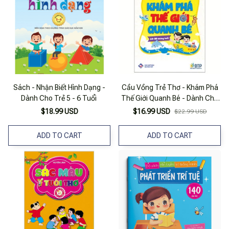
Sách - Nhận Biết Hình Dạng -
Cầu Vồng Trẻ Thơ - Khám Phá
Dành Cho Trẻ 5 - 6 Tuổi
Thế Giới Quanh Bé - Dành Cho
Trẻ 24-36 Tháng Tuổi
$18.99 USD
$16.99 USD
$22.99 USD
ADD TO CART
ADD TO CART