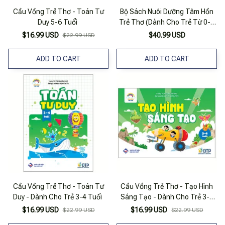
Cầu Vồng Trẻ Thơ - Toán Tư
Bộ Sách Nuôi Dưỡng Tâm Hồn
Duy 5-6 Tuổi
Trẻ Thơ (Dành Cho Trẻ Từ 0-6
Tuổi) (Bộ 5 Cuốn) (Tái Bản
$16.99 USD
$40.99 USD
$22.99 USD
2023)
ADD TO CART
ADD TO CART
Cầu Vồng Trẻ Thơ - Toán Tư
Cầu Vồng Trẻ Thơ - Tạo Hình
Duy - Dành Cho Trẻ 3-4 Tuổi
Sáng Tạo - Dành Cho Trẻ 3-4
Tuổi
$16.99 USD
$16.99 USD
$22.99 USD
$22.99 USD