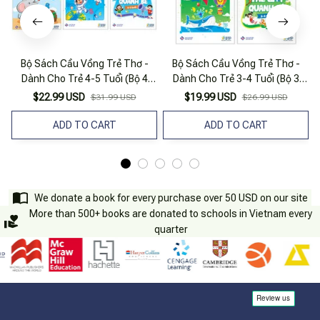
Bộ Sách Cầu Vồng Trẻ Thơ -
Bộ Sách Cầu Vồng Trẻ Thơ -
Dành Cho Trẻ 4-5 Tuổi (Bộ 4
Dành Cho Trẻ 3-4 Tuổi (Bộ 3
D
Quyển)
Quyển)
$22.99 USD
$19.99 USD
$31.99 USD
$26.99 USD
ADD TO CART
ADD TO CART
We donate a book for every purchase over 50 USD on our site
More than 500+ books are donated to schools in Vietnam every
quarter