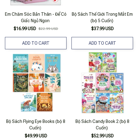
Em Chăm Sóc Bản Thân - Để Có
Bộ Sách Thế Giới Trong Mắt Em
Giấc Ngủ Ngon
(bộ 5 Cuốn)
$16.99 USD
$37.99 USD
$22.99 USD
ADD TO CART
ADD TO CART
Bộ Sách Flying Eye Books (bộ 8
Bộ Sách Candy Book 2 (bộ 8
Cuốn)
Cuốn)
$49.99 USD
$52.99 USD