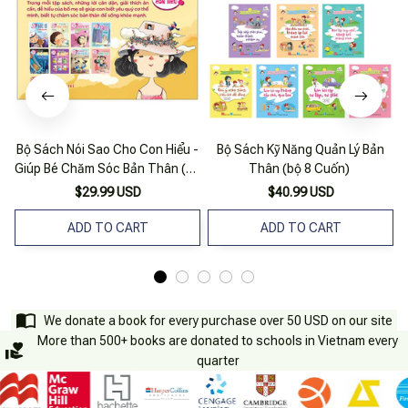
Bộ Sách Nói Sao Cho Con Hiểu -
Bộ Sách Kỹ Năng Quản Lý Bản
Giúp Bé Chăm Sóc Bản Thân (bộ
Thân (bộ 8 Cuốn)
8 Cuốn)
$29.99 USD
$40.99 USD
ADD TO CART
ADD TO CART
We donate a book for every purchase over 50 USD on our site
More than 500+ books are donated to schools in Vietnam every
quarter