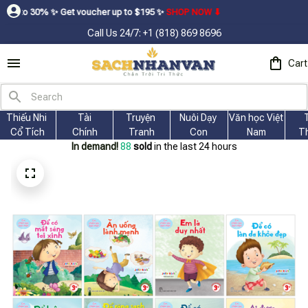
ㅤ Get voucher up to $195ㅤ ✨ㅤ
SHOP NOW ⬇
Call Us 24/7: +1 (818) 869 8696
Cart
Thiếu Nhi 
Tài
Truyện 
Nuôi Dạy 
Văn học Việt 
Cổ Tích
Chính
Tranh
Con
Nam
T
In demand!
88
sold
in the last 24 hours