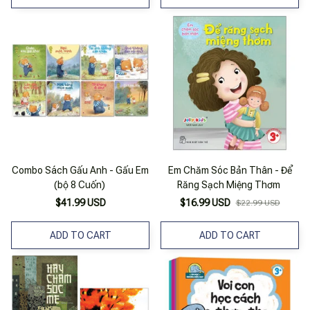
Combo Sách Gấu Anh - Gấu Em
Em Chăm Sóc Bản Thân - Để
(bộ 8 Cuốn)
Răng Sạch Miệng Thơm
$41.99 USD
$16.99 USD
$22.99 USD
ADD TO CART
ADD TO CART