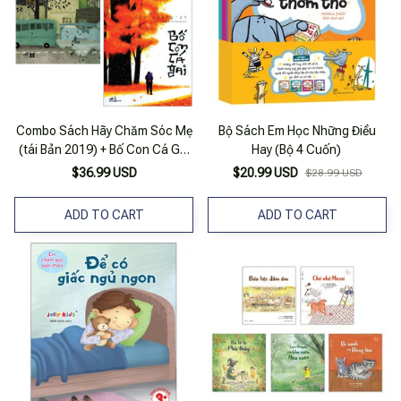
Combo Sách Hãy Chăm Sóc Mẹ
Bộ Sách Em Học Những Điều
(tái Bản 2019) + Bố Con Cá Gai
Hay (Bộ 4 Cuốn)
(tái Bản 2019) (bộ 2 Cuốn)
$36.99 USD
$20.99 USD
$28.99 USD
ADD TO CART
ADD TO CART