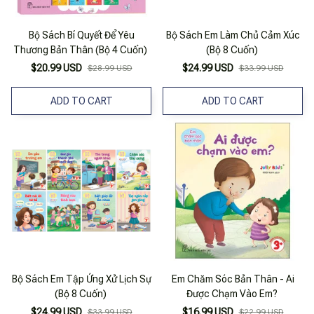
Bộ Sách Bí Quyết Để Yêu
Bộ Sách Em Làm Chủ Cảm Xúc
Thương Bản Thân (Bộ 4 Cuốn)
(Bộ 8 Cuốn)
$20.99 USD
$24.99 USD
$28.99 USD
$33.99 USD
ADD TO CART
ADD TO CART
Bộ Sách Em Tập Ứng Xử Lịch Sự
Em Chăm Sóc Bản Thân - Ai
(Bộ 8 Cuốn)
Được Chạm Vào Em?
$24.99 USD
$16.99 USD
$33.99 USD
$22.99 USD