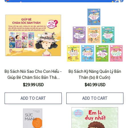
Bộ Sách Nói Sao Cho Con Hiểu -
Bộ Sách Kỹ Năng Quản Lý Bản
Giúp Bé Chăm Sóc Bản Thân
Thân (bộ 8 Cuốn)
(bộ 8 Cuốn)
$29.99 USD
$40.99 USD
ADD TO CART
ADD TO CART