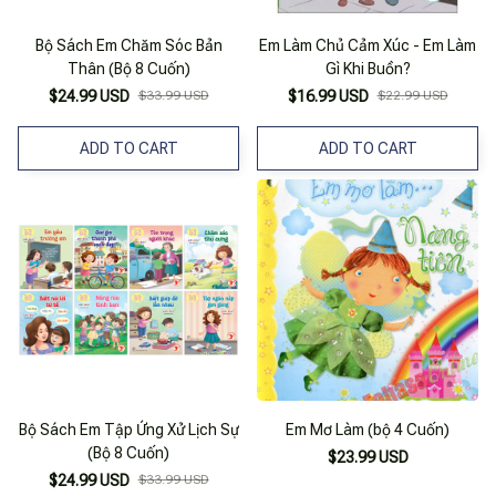
Bộ Sách Em Chăm Sóc Bản
Em Làm Chủ Cảm Xúc - Em Làm
Thân (Bộ 8 Cuốn)
Gì Khi Buồn?
$24.99 USD
$33.99 USD
$16.99 USD
$22.99 USD
ADD TO CART
ADD TO CART
Bộ Sách Em Tập Ứng Xử Lịch Sự
Em Mơ Làm (bộ 4 Cuốn)
(Bộ 8 Cuốn)
$23.99 USD
$24.99 USD
$33.99 USD