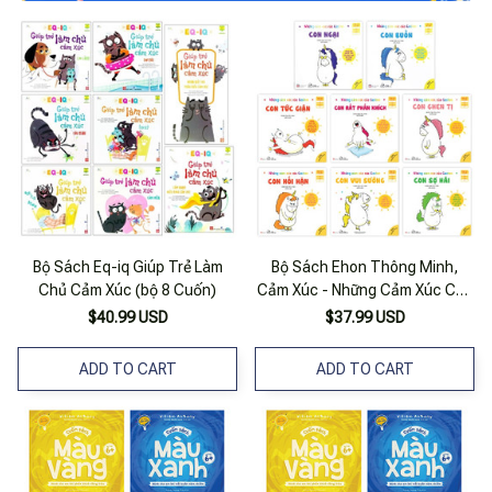
Bộ Sách Eq-iq Giúp Trẻ Làm
Bộ Sách Ehon Thông Minh,
Chủ Cảm Xúc (bộ 8 Cuốn)
Cảm Xúc - Những Cảm Xúc Của
Gaston (từ 3-8 Tuổi) (bộ 8
$40.99 USD
$37.99 USD
Cuốn)
ADD TO CART
ADD TO CART