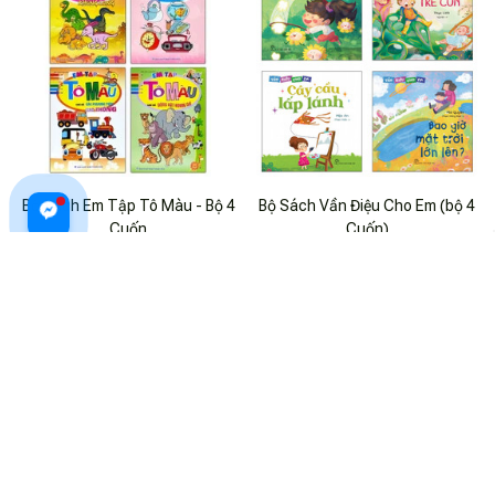
Bộ Sách Em Tập Tô Màu - Bộ 4
Bộ Sách Vần Điệu Cho Em (bộ 4
Cuốn
Cuốn)
$18.99 USD
$22.99 USD
ADD TO CART
ADD TO CART