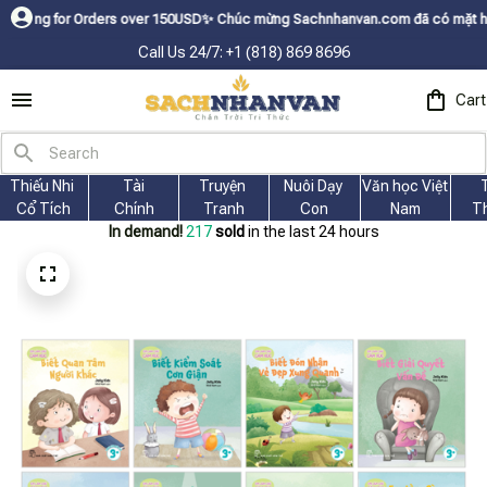
r Orders over 150USDㅤ✨
Chúc mừng Sachnhanvan.com đã có mặt hơn 200 quốc 
Call Us 24/7: +1 (818) 869 8696
Cart
Thiếu Nhi 
Tài
Truyện 
Nuôi Dạy 
Văn học Việt 
Cổ Tích
Chính
Tranh
Con
Nam
T
In demand!
219
sold
in the last 24 hours