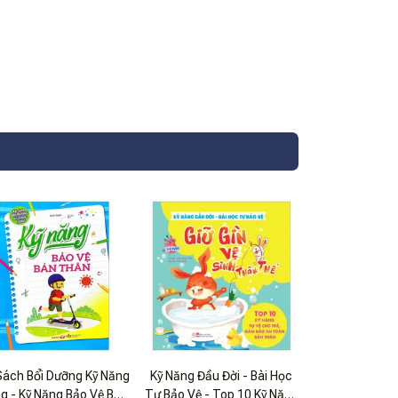
Sách Bổi Dưỡng Kỹ Năng
Kỹ Năng Đầu Đời - Bài Học
g - Kỹ Năng Bảo Vệ Bản
Tự Bảo Vệ - Top 10 Kỹ Năng