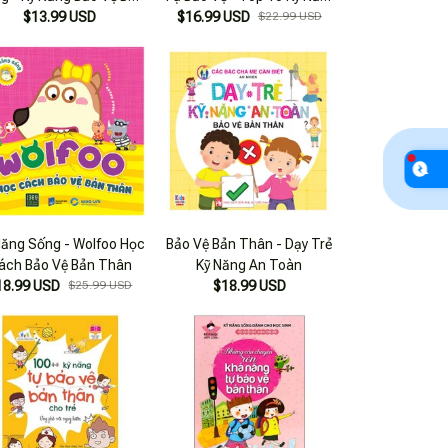
Thân (tái Bản 2023)
$13.99 USD
Tự Vệ Cho Trẻ, Đảm Bảo An
$16.99 USD
$22.99 USD
Toàn Bản Thân - Giữ Gìn Vệ
Sinh Thân Thể
Năng Sống - Wolfoo Học
Bảo Vệ Bản Thân - Dạy Trẻ
ách Bảo Vệ Bản Thân
Kỹ Năng An Toàn
18.99 USD
$25.99 USD
$18.99 USD