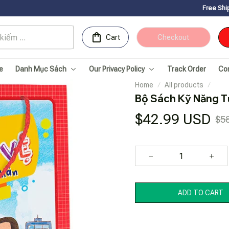
Free Shipping for Orders 
Cart
Checkout
e
Danh Mục Sách
Our Privacy Policy
Track Order
Co
Home
All products
Bộ Sách Kỹ Năng Tự
$42.99 USD
$5
ADD TO CART