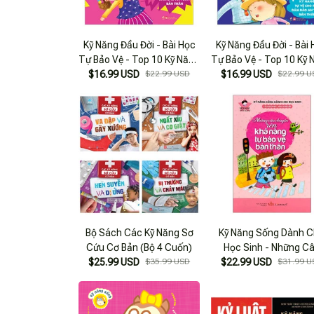
Kỹ Năng Đầu Đời - Bài Học
Kỹ Năng Đầu Đời - Bài
Tự Bảo Vệ - Top 10 Kỹ Năng
Tự Bảo Vệ - Top 10 Kỹ 
Tự Vệ Cho Trẻ, Đảm Bảo An
$16.99 USD
$22.99 USD
Tự Vệ Cho Trẻ, Đảm Bả
$16.99 USD
$22.99 U
Toàn Bản Thân - Con
Toàn Bản Thân - S
Đường Tức Giận
Chớp Ầm Ầm
Bộ Sách Các Kỹ Năng Sơ
Kỹ Năng Sống Dành 
Cứu Cơ Bản (Bộ 4 Cuốn)
Học Sinh - Những C
$25.99 USD
$35.99 USD
Chuyện Rèn Khả Năng
$22.99 USD
$31.99 U
Bảo Vệ Bản Thân