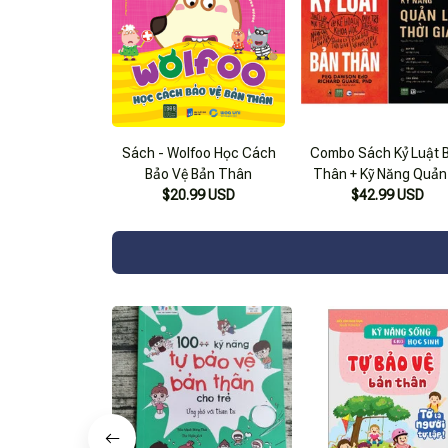
Sách - Wolfoo Học Cách
Combo Sách Kỷ Luật 
Bảo Vệ Bản Thân
Thân + Kỹ Năng Quản
$20.99 USD
Thời Gian (Bộ 2 Cuố
$42.99 USD