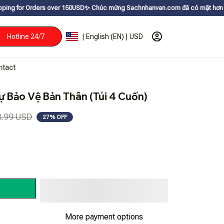
over 150USDㅤ✨
Chúc mừng Sachnhanvan.com đã có mặt hơn 200 quốc gia như M
Hotline 24/7
| English (EN) | USD
ntact
 Bảo Vệ Bản Thân (Túi 4 Cuốn)
8.99 USD
27% OFF
More payment options