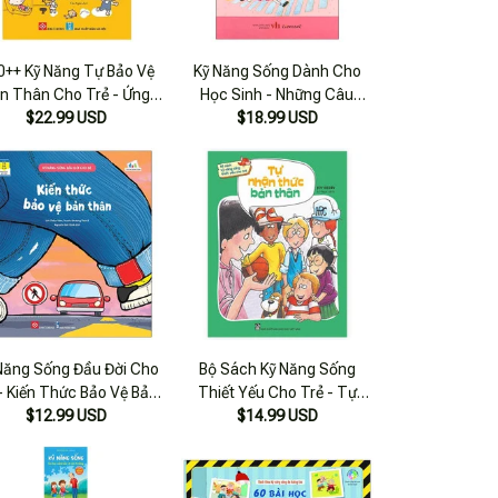
0++ Kỹ Năng Tự Bảo Vệ
Kỹ Năng Sống Dành Cho
n Thân Cho Trẻ - Ứng
Học Sinh - Những Câu
Phó Với Nguy Hiểm
$22.99 USD
Chuyện Rèn Khả Năng Tự
$18.99 USD
Bảo Vệ Bản Thân
Năng Sống Đầu Đời Cho
Bộ Sách Kỹ Năng Sống
- Kiến Thức Bảo Vệ Bản
Thiết Yếu Cho Trẻ - Tự
$12.99 USD
Thân
Nhận Thức Bản Thân (tái
$14.99 USD
Bản 2021)