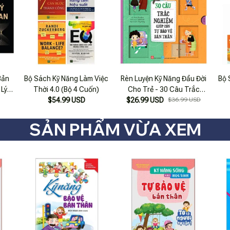
Bản
Bộ Sách Kỹ Năng Làm Việc
Rèn Luyện Kỹ Năng Đầu Đời
Bộ 
 Lý
Thời 4.0 (Bộ 4 Cuốn)
Cho Trẻ - 30 Câu Trắc
n)
$54.99 USD
Nghiệm Giúp Con Tự Bảo
$26.99 USD
$36.99 USD
Vệ Bản Thân
SẢN PHẨM VỪA XEM