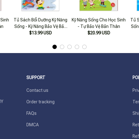
 Sinh
Tủ Sách Bổi Dưỡng Kỹ Năng
Kỹ Năng Sống Cho Học Sinh
Tủ S
ân
Sống - Kỹ Năng Bảo Vệ Bản
- Tự Bảo Vệ Bản Thân
Sốn
$13.99 USD
Thân
$20.99 USD
SUPPORT
PO
Contact us
Pri
Y 
Order tracking
Ter
FAQs
Shi
DMCA
Ret
Ref