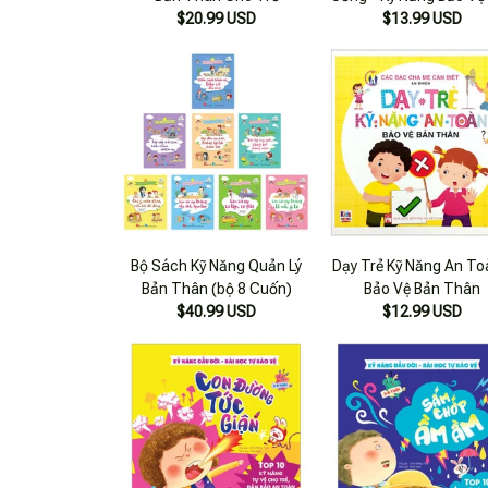
$20.99 USD
$13.99 USD
Thân
Bộ Sách Kỹ Năng Quản Lý
Dạy Trẻ Kỹ Năng An To
Bản Thân (bộ 8 Cuốn)
Bảo Vệ Bản Thân
$40.99 USD
$12.99 USD