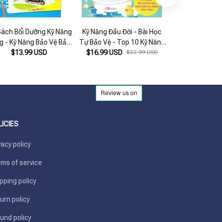
ách Bổi Dưỡng Kỹ Năng
Kỹ Năng Đầu Đời - Bài Học
Bộ Sách Kỹ Nă
g - Kỹ Năng Bảo Vệ Bản
Tự Bảo Vệ - Top 10 Kỹ Năng
Bản Thân (bộ
Thân (tái Bản 2023)
$13.99 USD
Tự Vệ Cho Trẻ, Đảm Bảo An
$16.99 USD
$22.99 USD
$40.99
Toàn Bản Thân - Giữ Gìn Vệ
Sinh Thân Thể
LICIES
vacy policy
ms of service
pping policy
urn policy
und policy