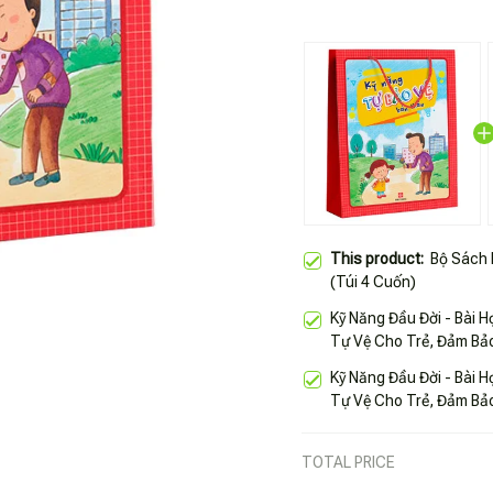
This product:
Bộ Sách 
(Túi 4 Cuốn)
Kỹ Năng Đầu Đời - Bài 
Tự Vệ Cho Trẻ, Đảm Bảo
Sinh Thân Thể
Kỹ Năng Đầu Đời - Bài 
Tự Vệ Cho Trẻ, Đảm Bả
Điện Giật
TOTAL PRICE