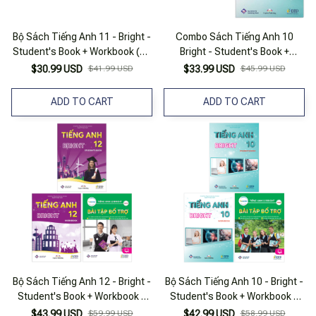
Bộ Sách Tiếng Anh 11 - Bright -
Combo Sách Tiếng Anh 10
Student's Book + Workbook (Bộ
Bright - Student's Book +
2 Cuốn)
Workbook (Bộ 2 Cuốn)
$30.99 USD
$41.99 USD
$33.99 USD
$45.99 USD
ADD TO CART
ADD TO CART
Bộ Sách Tiếng Anh 12 - Bright -
Bộ Sách Tiếng Anh 10 - Bright -
Student's Book + Workbook +
Student's Book + Workbook +
Bài Tập Bổ Trợ (Bộ 3 Cuốn)
Bài Tập Bổ Trợ (Bộ 3 Cuốn)
$43.99 USD
$59.99 USD
$42.99 USD
$58.99 USD