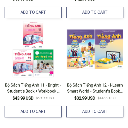
ADD TO CART
ADD TO CART
Bộ Sách Tiếng Anh 11 - Bright -
Bộ Sách Tiếng Anh 12 - I-Learn
Student's Book + Workbook +
Smart World - Student's Book +
Bài Tập Bổ Trợ (Bộ 3 Cuốn)
Workbook (Bộ 2 Cuốn)
$43.99 USD
$59.99 USD
$32.99 USD
$44.99 USD
ADD TO CART
ADD TO CART