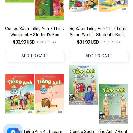
Combo Sách Tiếng Anh 7 Think
Bộ Sách Tiếng Anh 11 - I-Learn
- Workbook + Student's Book
Smart World - Student's Book +
(Bộ 2 Cuốn)
Workbook (Bộ 2 Cuốn)
$33.99 USD
$45.99 USD
$31.99 USD
$43.99 USD
ADD TO CART
ADD TO CART
Bộ Sách Tiếng Anh 4 - I-Learn
Combo Sách Tiếng Anh 7 Right