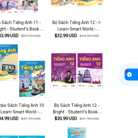
 Sách Tiếng Anh 11 -
Bộ Sách Tiếng Anh 12 - I-
ight - Student's Book +
Learn Smart World -
kbook + Bài Tập Bổ Trợ
Student's Book + Workbook
43.99 USD
$32.99 USD
$59.99 USD
$44.99 USD
(Bộ 3 Cuốn)
(Bộ 2 Cuốn)
bo Sách Tiếng Anh 10
Bộ Sách Tiếng Anh 12 -
-Learn Smart World -
Bright - Student's Book +
dent's Book + Workbook
Workbook (Bộ 2 Cuốn)
34.99 USD
$30.99 USD
$47.99 USD
$41.99 USD
(Bộ 2 Cuốn)