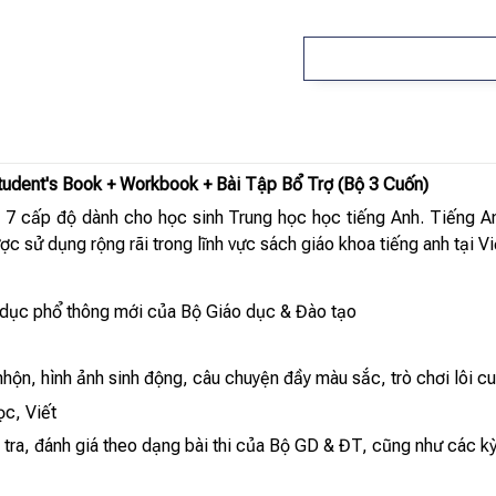
tudent's Book + Workbook + Bài Tập Bổ Trợ (Bộ 3 Cuốn)
 7 cấp độ dành cho học sinh Trung học học tiếng Anh. Tiếng A
c sử dụng rộng rãi trong lĩnh vực sách giáo khoa tiếng anh tại V
 dục phổ thông mới của Bộ Giáo dục & Đào tạo
 nhộn, hình ảnh sinh động, câu chuyện đầy màu sắc, trò chơi lôi c
ọc, Viết
 tra, đánh giá theo dạng bài thi của Bộ GD & ĐT, cũng như các k