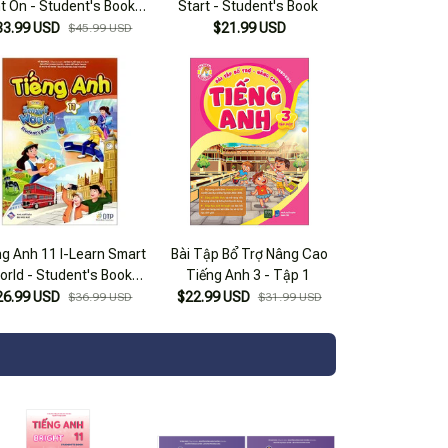
t On - Student's Book +
Start - Student's Book
orkbook (Bộ 2 Cuốn)
33.99 USD
$21.99 USD
$45.99 USD
ng Anh 11 I-Learn Smart
Bài Tập Bổ Trợ Nâng Cao
orld - Student's Book
Tiếng Anh 3 - Tập 1
(2023)
26.99 USD
$22.99 USD
$36.99 USD
$31.99 USD