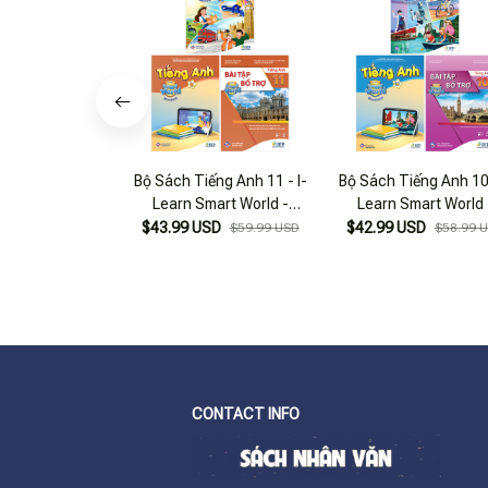
Bộ Sách Tiếng Anh 11 - I-
Bộ Sách Tiếng Anh 10 
Learn Smart World -
Learn Smart World 
Student's Book + Workbook
Student's Book + Wor
$43.99 USD
$42.99 USD
$59.99 USD
$58.99 
+ Bài Tập Bổ Trợ (Bộ 3 Cuốn)
+ Bài Tập Bổ Trợ (Bộ 3 
CONTACT INFO