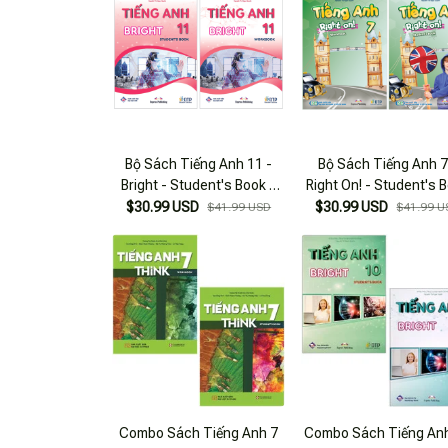
Bộ Sách Tiếng Anh 11 -
Bộ Sách Tiếng Anh 7
Bright - Student's Book +
Right On! - Student's 
Workbook (Bộ 2 Cuốn)
+ Workbook (Bộ 2 Cuố
$30.99 USD
$30.99 USD
$41.99 USD
$41.99 U
Combo Sách Tiếng Anh 7
Combo Sách Tiếng An