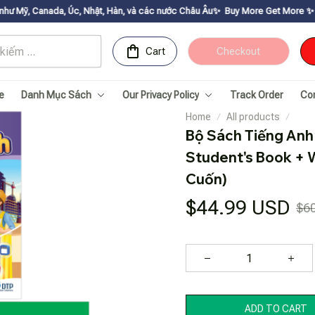
 Úc, Nhật, Hàn, và các nước Châu Âu✨
Buy More Get Moreㅤ ✨ㅤ Sale up to 30% 
Cart
Checkout
e
Danh Mục Sách
Our Privacy Policy
Track Order
Co
Home
All products
Bộ Sách Tiếng Anh 1
Student's Book + W
Cuốn)
$44.99 USD
$6
ADD TO CART