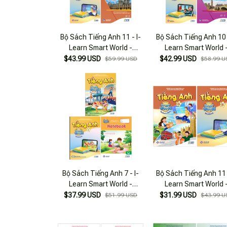
Bộ Sách Tiếng Anh 11 - I-
Bộ Sách Tiếng Anh 10 
Learn Smart World -
Learn Smart World 
Student's Book + Workbook
Student's Book + Work
$43.99 USD
$42.99 USD
$59.99 USD
$58.99 U
+ Bài Tập Bổ Trợ (Bộ 3
+ Bài Tập Bổ Trợ (Bộ
Cuốn)
Cuốn)
Bộ Sách Tiếng Anh 7 - I-
Bộ Sách Tiếng Anh 11 
Learn Smart World -
Learn Smart World 
Student's Book + Workbook
Student's Book + Work
$37.99 USD
$31.99 USD
$51.99 USD
$43.99 U
+ Notebook (Bộ 3 Cuốn)
(Bộ 2 Cuốn)