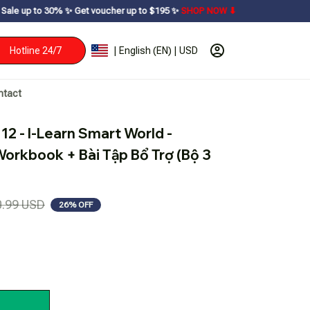
ㅤ✨ㅤ Get voucher up to $195ㅤ ✨ㅤ
SHOP NOW ⬇
Hotline 24/7
| English (EN) | USD
ntact
2 - I-Learn Smart World - 
orkbook + Bài Tập Bổ Trợ (Bộ 3 
0.99 USD
26% OFF