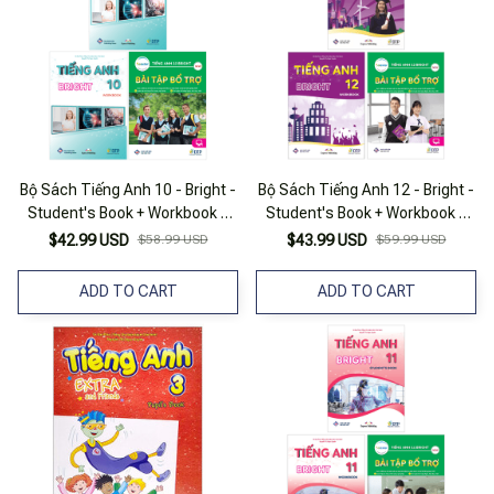
Bộ Sách Tiếng Anh 10 - Bright -
Bộ Sách Tiếng Anh 12 - Bright -
Student's Book + Workbook +
Student's Book + Workbook +
Bài Tập Bổ Trợ (Bộ 3 Cuốn)
Bài Tập Bổ Trợ (Bộ 3 Cuốn)
$42.99 USD
$58.99 USD
$43.99 USD
$59.99 USD
ADD TO CART
ADD TO CART