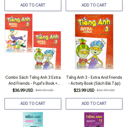
ADD TO CART
ADD TO CART
Combo Sách Tiếng Anh 3 Extra
Tiếng Anh 3 - Extra And Friends
And Friends - Pupil's Book +
- Activity Book (Sách Bài Tập)
Activity Book (Bộ 2 Cuốn)
$36.99 USD
$49.99 USD
$23.99 USD
$32.99 USD
ADD TO CART
ADD TO CART