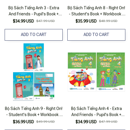
Bộ Sách Tiếng Anh 3 - Extra
Bộ Sách Tiếng Anh 8 - Right On!
And Friends - Pupil's Book +
- Student's Book + Workbook +
Activity Book (Bộ 2 Cuốn)
Tập Ghi Chú Và Luyện Tập (Bộ
$34.99 USD
$47.99 USD
$35.99 USD
$48.99 USD
3 Cuốn)
ADD TO CART
ADD TO CART
Bộ Sách Tiếng Anh 9 - Right On!
Bộ Sách Tiếng Anh 4 - Extra
- Student's Book + Workbook +
And Friends - Pupil's Book +
Tập Ghi Chú Và Luyện Tập (Bộ
Activity Book (Bộ 2 Cuốn)
$36.99 USD
$49.99 USD
$34.99 USD
$47.99 USD
3 Cuốn)