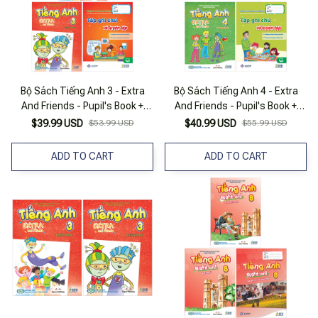
Bộ Sách Tiếng Anh 3 - Extra
Bộ Sách Tiếng Anh 4 - Extra
And Friends - Pupil's Book +
And Friends - Pupil's Book +
Activity Book + Tập Ghi Chú Và
Activity Book + Tập Ghi Chú Và
$39.99 USD
$53.99 USD
$40.99 USD
$55.99 USD
Luyện Tập (Bộ 3 Cuốn)
Luyện Tập (Bộ 3 Cuốn)
ADD TO CART
ADD TO CART