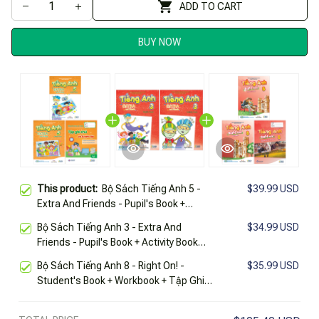
ADD TO CART
BUY NOW
This product:
Bộ Sách Tiếng Anh 5 -
$39.99 USD
Extra And Friends - Pupil's Book +
Activity Book + Tập Ghi Chú Và Luyện
Bộ Sách Tiếng Anh 3 - Extra And
$34.99 USD
Tập (Bộ 3 Cuốn)
Friends - Pupil's Book + Activity Book
(Bộ 2 Cuốn)
Bộ Sách Tiếng Anh 8 - Right On! -
$35.99 USD
Student's Book + Workbook + Tập Ghi
Chú Và Luyện Tập (Bộ 3 Cuốn)