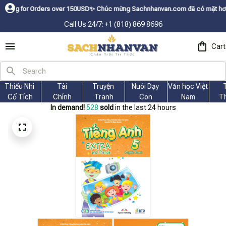
r Orders over 150USDㅤ✨
Chúc mừng Sachnhanvan.com đã có mặt hơn 200 quốc 
Call Us 24/7: +1 (818) 869 8696
Cart
Thiếu Nhi 
Tài
Truyện 
Nuôi Dạy 
Văn học Việt 
Cổ Tích
Chính
Tranh
Con
Nam
T
In demand!
531
sold
in the last 24 hours