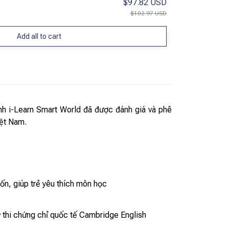
$97.82 USD
$102.97 USD
Add all to cart
nh i-Learn Smart World đã được đánh giá và phê
iệt Nam.
uốn, giúp trẻ yêu thích môn học
ỳ thi chứng chỉ quốc tế Cambridge English