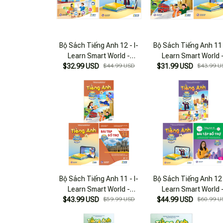
Bộ Sách Tiếng Anh 12 - I-
Bộ Sách Tiếng Anh 11 
Learn Smart World -
Learn Smart World 
Student's Book + Workbook
$32.99 USD
$44.99 USD
Student's Book + Work
$31.99 USD
$43.99 U
(Bộ 2 Cuốn)
(Bộ 2 Cuốn)
Bộ Sách Tiếng Anh 11 - I-
Bộ Sách Tiếng Anh 12 
Learn Smart World -
Learn Smart World 
Student's Book + Workbook
$43.99 USD
$59.99 USD
Student's Book + Work
$44.99 USD
$60.99 U
+ Bài Tập Bổ Trợ (Bộ 3
+ Bài Tập Bổ Trợ (Bộ
Cuốn)
Cuốn)