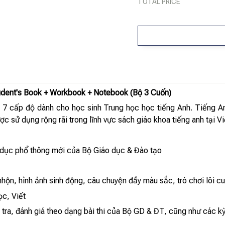
TOTAL PRICE
tudent's Book + Workbook + Notebook (Bộ 3 Cuốn)
 7 cấp độ dành cho học sinh Trung học học tiếng Anh. Tiếng A
c sử dụng rộng rãi trong lĩnh vực sách giáo khoa tiếng anh tại V
 dục phổ thông mới của Bộ Giáo dục & Đào tạo
 nhộn, hình ảnh sinh động, câu chuyện đầy màu sắc, trò chơi lôi c
ọc, Viết
 tra, đánh giá theo dạng bài thi của Bộ GD & ĐT, cũng như các k