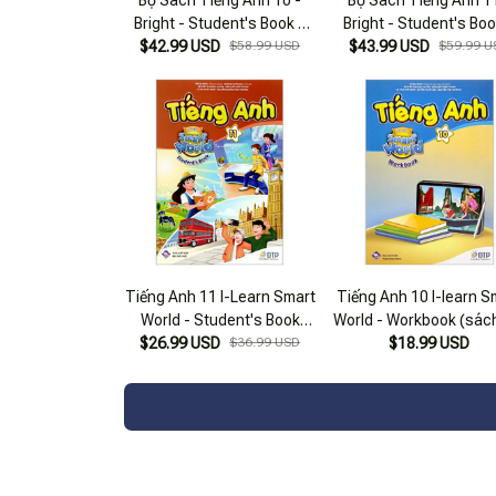
Bright - Student's Book +
Bright - Student's Boo
Workbook + Bài Tập Bổ Trợ
$42.99 USD
$58.99 USD
Workbook + Bài Tập Bổ
$43.99 USD
$59.99 U
(Bộ 3 Cuốn)
(Bộ 3 Cuốn)
Tiếng Anh 11 I-Learn Smart
Tiếng Anh 10 I-learn S
World - Student's Book
World - Workbook (sách
$26.99 USD
(2023)
$36.99 USD
$18.99 USD
Tập)