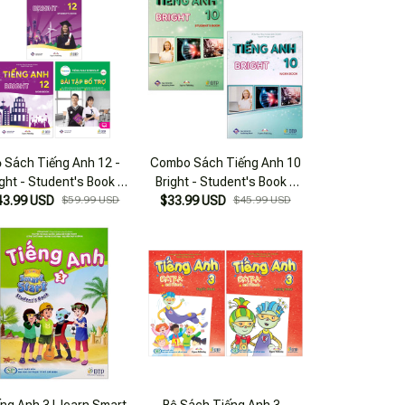
 Sách Tiếng Anh 12 -
Combo Sách Tiếng Anh 10
ight - Student's Book +
Bright - Student's Book +
kbook + Bài Tập Bổ Trợ
43.99 USD
$59.99 USD
$33.99 USD
Workbook (Bộ 2 Cuốn)
$45.99 USD
(Bộ 3 Cuốn)
ng Anh 3 I-learn Smart
Bộ Sách Tiếng Anh 3 -