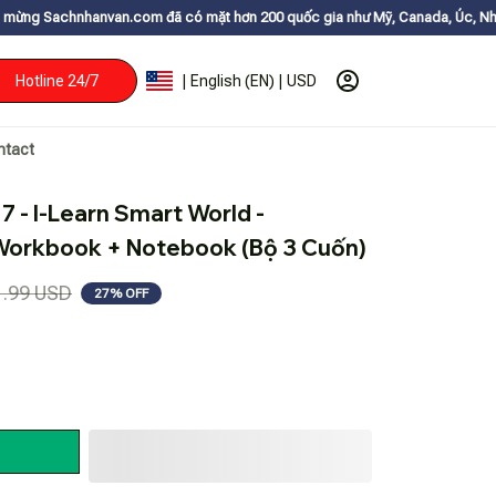
an.com đã có mặt hơn 200 quốc gia như Mỹ, Canada, Úc, Nhật, Hàn, và cá
Hotline 24/7
| English (EN) | USD
ntact
 - I-Learn Smart World - 
Workbook + Notebook (Bộ 3 Cuốn)
1.99 USD
27% OFF