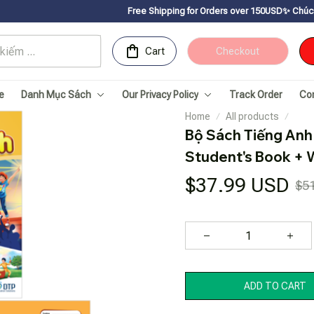
Free Shipping for Orders over 150USDㅤ✨
Chúc mừng Sachnhanv
Cart
Checkout
e
Danh Mục Sách
Our Privacy Policy
Track Order
Co
Home
All products
Bộ Sách Tiếng Anh 7
Student's Book + 
$37.99 USD
$5
ADD TO CART