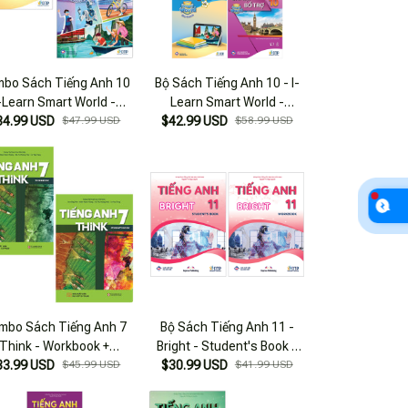
bo Sách Tiếng Anh 10
Bộ Sách Tiếng Anh 10 - I-
-Learn Smart World -
Learn Smart World -
dent's Book + Workbook
34.99 USD
$47.99 USD
Student's Book + Workbook
$42.99 USD
$58.99 USD
(Bộ 2 Cuốn)
+ Bài Tập Bổ Trợ (Bộ 3
Cuốn)
mbo Sách Tiếng Anh 7
Bộ Sách Tiếng Anh 11 -
Think - Workbook +
Bright - Student's Book +
dent's Book (Bộ 2 Cuốn)
33.99 USD
$45.99 USD
$30.99 USD
Workbook (Bộ 2 Cuốn)
$41.99 USD