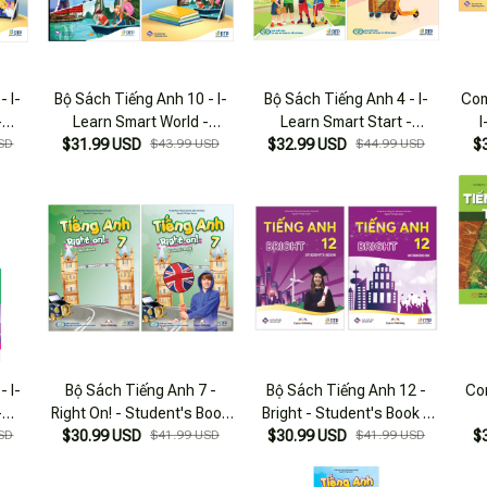
- I-
Bộ Sách Tiếng Anh 10 - I-
Bộ Sách Tiếng Anh 4 - I-
Com
-
Learn Smart World -
Learn Smart Start -
I
book
SD
Student's Book + Workbook
$31.99 USD
$43.99 USD
Student's Book + Workbook
$32.99 USD
$44.99 USD
Stu
$
(Bộ 2 Cuốn)
(Bộ 2 Cuốn)
- I-
Bộ Sách Tiếng Anh 7 -
Bộ Sách Tiếng Anh 12 -
Co
-
Right On! - Student's Book
Bright - Student's Book +
book
SD
+ Workbook (Bộ 2 Cuốn)
$30.99 USD
$41.99 USD
$30.99 USD
Workbook (Bộ 2 Cuốn)
$41.99 USD
Stu
$
 3