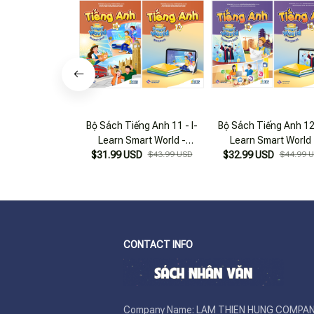
Bộ Sách Tiếng Anh 11 - I-
Bộ Sách Tiếng Anh 12 
Learn Smart World -
Learn Smart World 
Student's Book + Workbook
$31.99 USD
$43.99 USD
Student's Book + Wor
$32.99 USD
$44.99 
(Bộ 2 Cuốn)
(Bộ 2 Cuốn)
CONTACT INFO
Company Name: LAM THIEN HUNG COMPAN