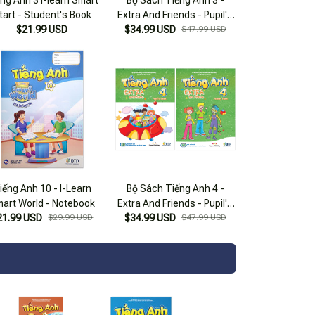
tart - Student's Book
Extra And Friends - Pupil's
$21.99 USD
Book + Activity Book (Bộ 2
$34.99 USD
$47.99 USD
Cuốn)
iếng Anh 10 - I-Learn
Bộ Sách Tiếng Anh 4 -
art World - Notebook
Extra And Friends - Pupil's
21.99 USD
$29.99 USD
Book + Activity Book (Bộ 2
$34.99 USD
$47.99 USD
Cuốn)