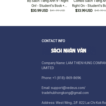
Bộ Sách Tiếng Anh 9 - Right
Combo Sách Tiếng An
On! - Student's Book +
Right On - Student's B
$30.99 USD
Workbook (Bộ 2 Cuốn)
$41.99 USD
$33.99 USD
Workbook (Bộ 2 Cuố
$45.99 
CONTACT INFO
Company Name: LAM THIEN HUNG COMPAN
LIMITED

Phone: +1 (818)-869-8696 

Email: support@vedeus.com/ 
tradehubhongkong@gmail.com

Address: West Wing, 2/F. 822 Lai Chi Kok Ro