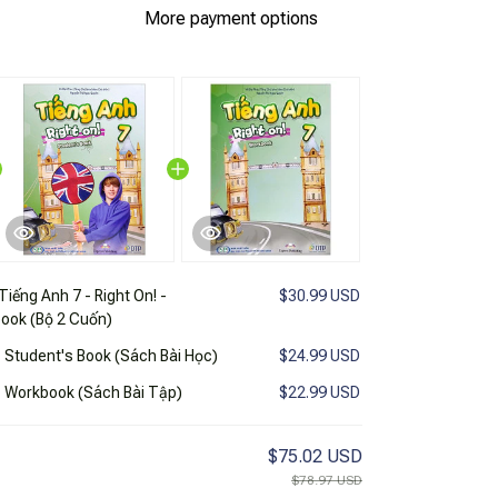
More payment options
iếng Anh 7 - Right On! -
$30.99 USD
book (Bộ 2 Cuốn)
- Student's Book (Sách Bài Học)
$24.99 USD
 - Workbook (Sách Bài Tập)
$22.99 USD
$75.02 USD
$78.97 USD