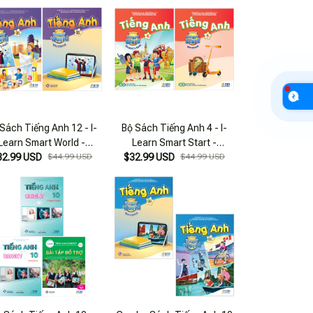
Sách Tiếng Anh 12 - I-
Bộ Sách Tiếng Anh 4 - I-
Learn Smart World -
Learn Smart Start -
dent's Book + Workbook
32.99 USD
$44.99 USD
Student's Book + Workbook
$32.99 USD
$44.99 USD
(Bộ 2 Cuốn)
(Bộ 2 Cuốn)