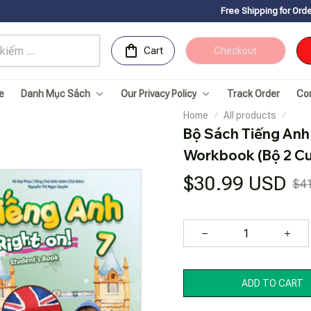
Free Shipping for Orders over 150USDㅤ
Cart
Checkout
e
Danh Mục Sách
Our Privacy Policy
Track Order
Co
Home
All products
Bộ Sách Tiếng Anh 7
Workbook (Bộ 2 C
$30.99 USD
$4
ADD TO CART