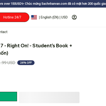
✨
Chúc mừng Sachnhanvan.com đã có mặt hơn 200 quốc gia như Mỹ, Canada, Ú
Hotline 24/7
| English (EN) | USD
ntact
 - Right On! - Student's Book + 
uốn)
1.99 USD
26% OFF