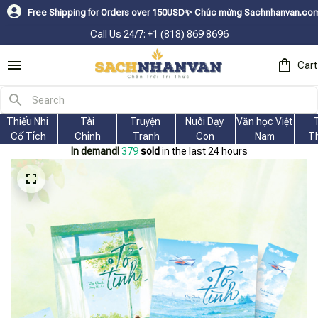
 Shipping for Orders over 150USDㅤ✨
Chúc mừng Sachnhanvan.com đã có mặt hơ
Call Us 24/7: +1 (818) 869 8696
Cart
Thiếu Nhi 
Tài
Truyện 
Nuôi Dạy 
Văn học Việt 
Cổ Tích
Chính
Tranh
Con
Nam
T
In demand!
379
sold
in the last 24 hours