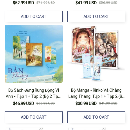
Tập) - Tặng Kèm 2 Bookmark
Tặng Kèm 2 Bookmark
$52.99 USD
$71.99 USD
$41.99 USD
$56.99 USD
ADD TO CART
ADD TO CART
Bộ Sách Đừng Rung Động Vì
Bộ Manga - Rinko Và Chàng
Anh - Tập 1 + Tập 2 (Bộ 2 Tập)
Lang Thang: Tập 1 + Tập 2 (Bộ
- Tặng Kèm Bookmark
2 Tập) - Tặng Kèm Bookmark
$46.99 USD
$63.99 USD
$30.99 USD
$41.99 USD
ADD TO CART
ADD TO CART