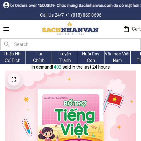
rders over 150USDㅤ✨
Chúc mừng Sachnhanvan.com đã có mặt hơn 200 quốc gia
Call Us 24/7: +1 (818) 869 8696
Cart
Thiếu Nhi 
Tài
Truyện 
Nuôi Dạy 
Văn học Việt 
Cổ Tích
Chính
Tranh
Con
Nam
T
In demand!
403
sold
in the last 24 hours