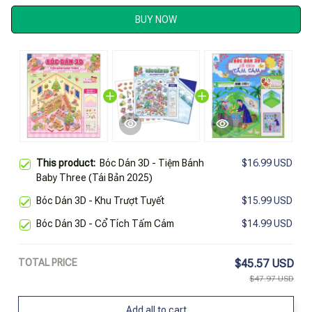
BUY NOW
This product:
Bóc Dán 3D - Tiệm Bánh
$16.99 USD
Baby Three (Tái Bản 2025)
Bóc Dán 3D - Khu Trượt Tuyết
$15.99 USD
Bóc Dán 3D - Cổ Tích Tấm Cám
$14.99 USD
TOTAL PRICE
$45.57 USD
$47.97 USD
Add all to cart