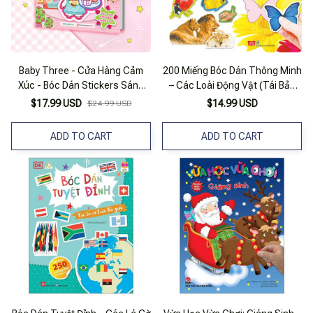
Baby Three - Cửa Hàng Cảm
200 Miếng Bóc Dán Thông Minh
Xúc - Bóc Dán Stickers Sáng
– Các Loài Động Vật (Tái Bản
Tạo
2018)
$17.99 USD
$14.99 USD
$24.99 USD
ADD TO CART
ADD TO CART