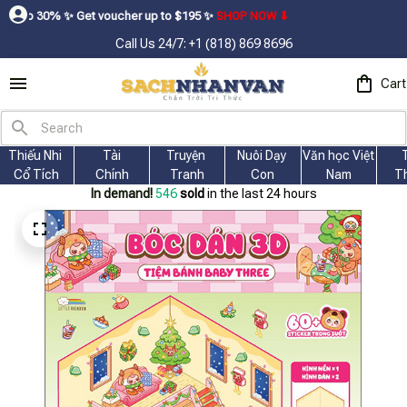
 Get voucher up to $195ㅤ ✨ㅤ
SHOP NOW ⬇
Call Us 24/7: +1 (818) 869 8696
Cart
Thiếu Nhi 
Tài
Truyện 
Nuôi Dạy 
Văn học Việt 
Cổ Tích
Chính
Tranh
Con
Nam
T
In demand!
546
sold
in the last 24 hours