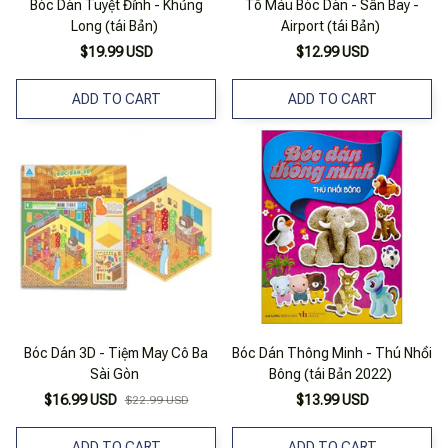
Bóc Dán Tuyệt Đỉnh - Khủng
Tô Màu Bóc Dán - Sân Bay -
Long (tái Bản)
Airport (tái Bản)
$19.99 USD
$12.99 USD
ADD TO CART
ADD TO CART
Bóc Dán 3D - Tiệm May Cô Ba
Bóc Dán Thông Minh - Thú Nhồi
Sài Gòn
Bông (tái Bản 2022)
$16.99 USD
$13.99 USD
$22.99 USD
ADD TO CART
ADD TO CART