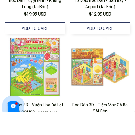
Bóc Dán Tuyệt Đỉnh - Khủng
Tô Màu Bóc Dán - Sân Bay -
Long (tái Bản)
Airport (tái Bản)
$19.99 USD
$12.99 USD
ADD TO CART
ADD TO CART
Bóc Dán 3D - Vườn Hoa Đà Lạt
Bóc Dán 3D - Tiệm May Cô Ba
Sài Gòn
$16.99 USD
$22.99 USD
$16.99 USD
$22.99 USD
ADD TO CART
ADD TO CART