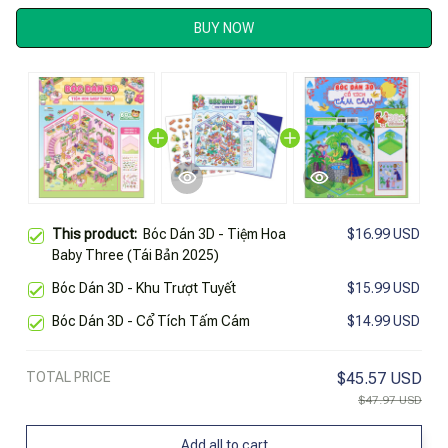
BUY NOW
This product:
Bóc Dán 3D - Tiệm Hoa
$16.99 USD
Baby Three (Tái Bản 2025)
Bóc Dán 3D - Khu Trượt Tuyết
$15.99 USD
Bóc Dán 3D - Cổ Tích Tấm Cám
$14.99 USD
TOTAL PRICE
$45.57 USD
$47.97 USD
Add all to cart