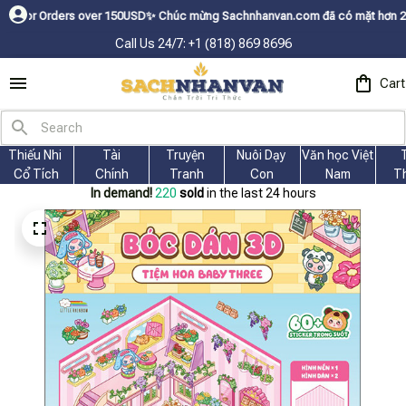
ders over 150USDㅤ✨
Chúc mừng Sachnhanvan.com đã có mặt hơn 200 quốc gia 
Call Us 24/7: +1 (818) 869 8696
Cart
Thiếu Nhi 
Tài
Truyện 
Nuôi Dạy 
Văn học Việt 
Cổ Tích
Chính
Tranh
Con
Nam
T
In demand!
221
sold
in the last 24 hours