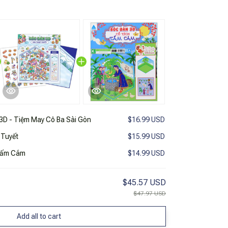
3D - Tiệm May Cô Ba Sài Gòn
$16.99 USD
 Tuyết
$15.99 USD
 Tấm Cám
$14.99 USD
$45.57 USD
$47.97 USD
Add all to cart