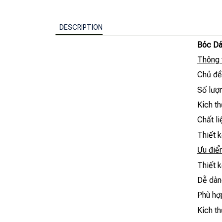
DESCRIPTION
Bóc Dá
Thông 
Chủ đề:
Số lượn
Kích t
Chất li
Thiết k
Ưu điểm
Thiết 
Dễ dàng
Phù hợp
Kích t