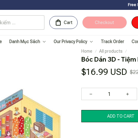
Free Shipping for O
Cart
Checkout
e
Danh Mục Sách
Our Privacy Policy
Track Order
Co
Home
All products
Bóc Dán 3D - Tiệm
$16.99 USD
$2
ADD TO CART