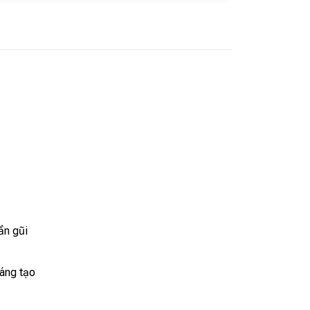
ần gũi
sáng tạo