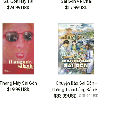
Sài Gòn Hay Ta!
Sài Gòn Ve Chai
$24.99 USD
$17.99 USD
Thang Máy Sài Gòn
Chuyện Báo Sài Gòn -
$19.99 USD
Thăng Trầm Làng Báo Sài
$33.99 USD
Gòn Từ 1975 Đến Nay
$45.00 USD