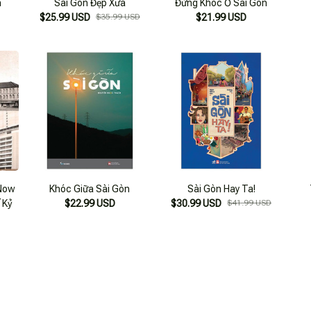
n
Sài Gòn Đẹp Xưa
Đừng Khóc Ở Sài Gòn
$25.99 USD
$35.99 USD
$21.99 USD
 Now
Khóc Giữa Sài Gòn
Sài Gòn Hay Ta!
 Kỷ
$22.99 USD
$30.99 USD
$41.99 USD
SẢN PHẨM VỪA XEM