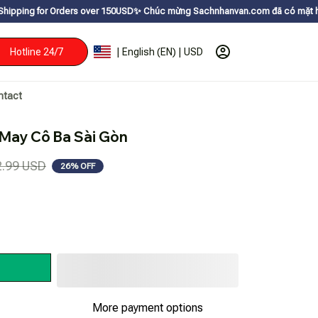
rders over 150USDㅤ✨
Chúc mừng Sachnhanvan.com đã có mặt hơn 200 quốc gia
Hotline 24/7
| English (EN) | USD
ntact
 May Cô Ba Sài Gòn
2.99 USD
26% OFF
More payment options