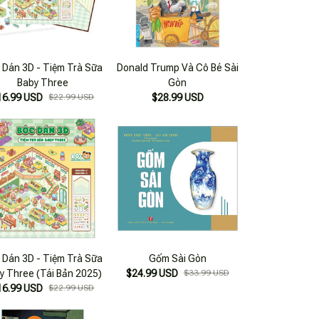
 Dán 3D - Tiệm Trà Sữa
Donald Trump Và Cô Bé Sài
Baby Three
Gòn
16.99 USD
$22.99 USD
$28.99 USD
 Dán 3D - Tiệm Trà Sữa
Gốm Sài Gòn
y Three (Tái Bản 2025)
$24.99 USD
$33.99 USD
16.99 USD
$22.99 USD