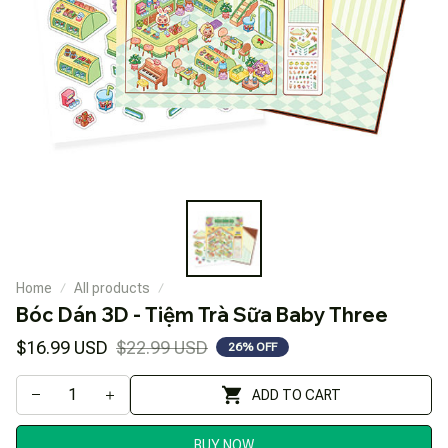
Home
All products
Bóc Dán 3D - Tiệm Trà Sữa Baby Three
$16.99 USD
$22.99 USD
26% OFF
ADD TO CART
BUY NOW