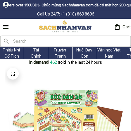
0USDㅤ✨
Chúc mừng Sachnhanvan.com đã có mặt hơn 200 quốc gia như Mỹ, Cana
Call Us 24/7: +1 (818) 869 8696
Cart
Thiếu Nhi 
Tài
Truyện 
Nuôi Dạy 
Văn học Việt 
Cổ Tích
Chính
Tranh
Con
Nam
T
In demand!
462
sold
in the last 24 hours