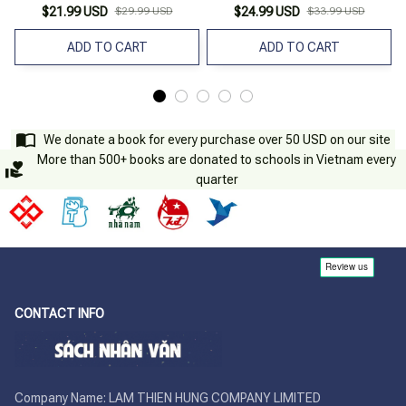
$21.99 USD
$29.99 USD
$24.99 USD
$33.99 USD
ADD TO CART
ADD TO CART
We donate a book for every purchase over 50 USD on our site
More than 500+ books are donated to schools in Vietnam every
quarter
CONTACT INFO
Company Name: LAM THIEN HUNG COMPANY LIMITED
