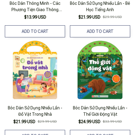
Bóc Dán Thông Minh - Các
Bóc Dán Sử Dụng Nhiều Lần - Bé
Phương Tiện Giao Thông
Học Tiếng Anh
(2022)
$13.99 USD
$21.99 USD
$29.99 USD
ADD TO CART
ADD TO CART
Bóc Dán Sử Dụng Nhiều Lần -
Bóc Dán Sử Dụng Nhiều Lần -
Đồ Vật Trong Nhà
Thế Giới Động Vật
$21.99 USD
$29.99 USD
$24.99 USD
$33.99 USD