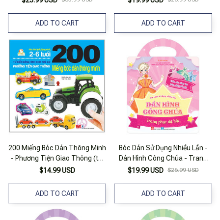
$25.99 USD
$19.99 USD
ADD TO CART
ADD TO CART
200 Miếng Bóc Dán Thông Minh
Bóc Dán Sử Dụng Nhiều Lần -
- Phương Tiện Giao Thông (tái
Dán Hình Công Chúa - Trang
Bản 2018)
Phục Dạ Hội
$14.99 USD
$19.99 USD
$26.99 USD
ADD TO CART
ADD TO CART