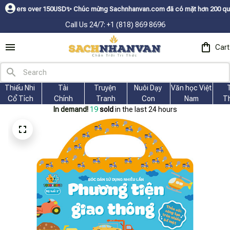
150USDㅤ✨
Chúc mừng Sachnhanvan.com đã có mặt hơn 200 quốc gia như Mỹ, C
Call Us 24/7: +1 (818) 869 8696
Cart
Thiếu Nhi 
Tài
Truyện 
Nuôi Dạy 
Văn học Việt 
Cổ Tích
Chính
Tranh
Con
Nam
T
In demand!
22
sold
in the last 24 hours