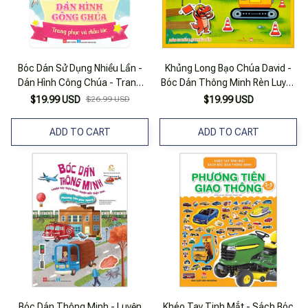
Bóc Dán Sử Dụng Nhiều Lần -
Khủng Long Bạo Chúa David -
Dán Hình Công Chúa - Trang
Bóc Dán Thông Minh Rèn Luyện
Phục Và Mẫu Tóc
Iq - Phương Tiện Giao Thông
$19.99 USD
$26.99 USD
$19.99 USD
ADD TO CART
ADD TO CART
Bóc Dán Thông Minh - Luyện
Khéo Tay Tinh Mắt - Sách Bóc