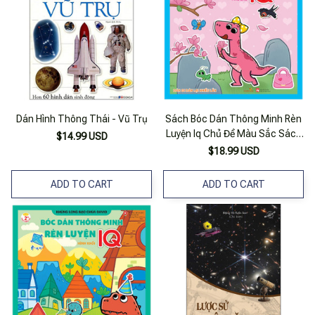
Dán Hình Thông Thái - Vũ Trụ
Sách Bóc Dán Thông Minh Rèn
Luyện Iq Chủ Đề Màu Sắc Sách
$14.99 USD
Tương Tác Cho Bé Từ 2 Tuổi
$18.99 USD
Có Thể Dán Đi Dán Lại Nhiều
Lần
ADD TO CART
ADD TO CART