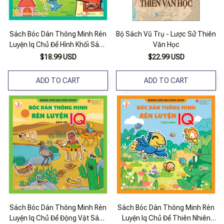
Sách Bóc Dán Thông Minh Rèn
Bộ Sách Vũ Trụ - Lược Sử Thiên
Luyện Iq Chủ Đề Hình Khối Sách
Văn Học
Tương Tác Cho Bé Từ 2 Tuổi
$18.99 USD
$22.99 USD
Có Thể Dán Đi Dán Lại Nhiều
Lần
ADD TO CART
ADD TO CART
Sách Bóc Dán Thông Minh Rèn
Sách Bóc Dán Thông Minh Rèn
Luyện Iq Chủ Đề Động Vật Sách
Luyện Iq Chủ Đề Thiên Nhiên