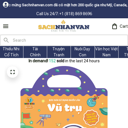
nhanvan.com đã có mặt hơn 200 quốc gia như Mỹ, Canada, Úc, Nhật, Hàn, v
Call Us 24/7: +1 (818) 869 8696
Cart
Thiếu Nhi 
Tài
Truyện 
Nuôi Dạy 
Văn học Việt 
Cổ Tích
Chính
Tranh
Con
Nam
T
In demand!
152
sold
in the last 24 hours