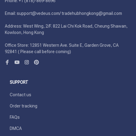
Phone: +1 (818)-869-8696 

Email: support@vedeus.com/ tradehubhongkong@gmail.com

Address: West Wing, 2/F. 822 Lai Chi Kok Road, Cheung Shawan, 
Kowloon, Hong Kong

Office Store: 12851 Western Ave. Suite E, Garden Grove, CA 
92841 ( Please call before coming)
SUPPORT
Contact us
Order tracking
FAQs
DMCA