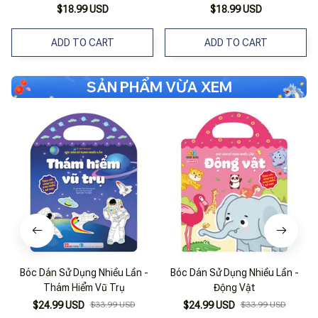
Tương Tác Cho Bé Từ 2 Tuổi
Sách Tương Tác Cho Bé Từ 2
$18.99 USD
$18.99 USD
Có Thể Dán Đi Dán Lại Nhiều
Tuổi Có Thể Dán Đi Dán Lại
Lần
Nhiều Lần
ADD TO CART
ADD TO CART
SẢN PHẨM VỪA XEM
Bóc Dán Sử Dụng Nhiều Lần -
Bóc Dán Sử Dụng Nhiều Lần -
Thám Hiểm Vũ Trụ
Động Vật
$24.99 USD
$33.99 USD
$24.99 USD
$33.99 USD