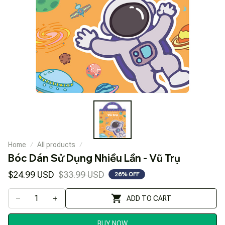
Home
All products
Bóc Dán Sử Dụng Nhiều Lần - Vũ Trụ
$24.99 USD
$33.99 USD
26% OFF
ADD TO CART
BUY NOW