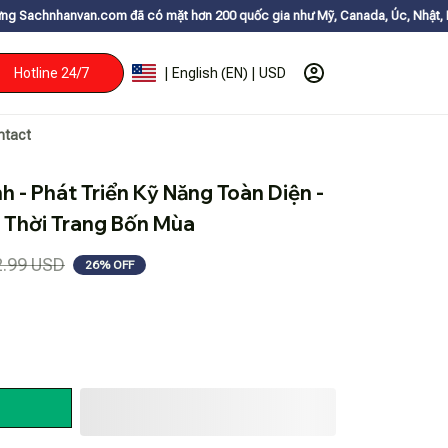
ã có mặt hơn 200 quốc gia như Mỹ, Canada, Úc, Nhật, Hàn, và các nước C
Hotline 24/7
| English (EN) | USD
ntact
 - Phát Triển Kỹ Năng Toàn Diện - 
- Thời Trang Bốn Mùa
2.99 USD
26% OFF