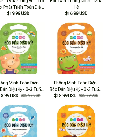
i Cờ Vua Cùng Bé - Trò
Bóc Dán Thông Minh - Mùa
i Phát Triển Toàn Diện
Hè
$19.99 USD
(2022)
$16.99 USD
ông Minh Toàn Diện -
Thông Minh Toàn Diện -
Dán Diệu Kỳ - 0-3 Tuổi -
Bóc Dán Diệu Kỳ - 0-3 Tuổi -
18.99 USD
hông Minh Âm Nhạc
$25.99 USD
$18.99 USD
Thông Minh Thể Chất
$25.99 USD