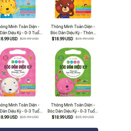
ông Minh Toàn Diện -
Thông Minh Toàn Diện -
Dán Diệu Kỳ - 0-3 Tuổi -
Bóc Dán Diệu Kỳ - Thông
hông Minh Nhận Thức
18.99 USD
$25.99 USD
Minh Logic - Toán Học (0-3
$18.99 USD
$25.99 USD
Tuổi)
ông Minh Toàn Diện -
Thông Minh Toàn Diện -
Dán Diệu Kỳ - 0-3 Tuổi -
Bóc Dán Diệu Kỳ - 0-3 Tuổi -
ông Minh Không Gian-
18.99 USD
$25.99 USD
Thông Minh Thiên Nhiên-
$18.99 USD
$25.99 USD
Thị Giác
Khoa Học