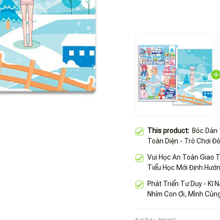
This product:
Bóc Dán 
Toàn Diện - Trò Chơi Đ
Vui Học An Toàn Giao 
Tiểu Học Mới Định Hướn
Phát Triển Tư Duy - Kĩ 
Nhím Con Ơi, Mình Cùn