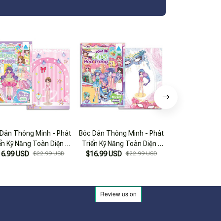
Dán Thông Minh - Phát
Bóc Dán Thông Minh - Phát
Bóc Dán Thông 
ển Kỹ Năng Toàn Diện -
Triển Kỹ Năng Toàn Diện -
Triển Kỹ Năng 
ò Chơi Đóng Vai - Thời
16.99 USD
$22.99 USD
Trò Chơi Đóng Vai - Lễ Hội
$16.99 USD
$22.99 USD
Trò Chơi Đóng 
$16.99 USD
Trang Dạ Hội
Hóa Trang
Chúa Xin