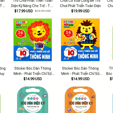
oàn
Trò Chơi Phát Triển Toàn
Chơi Cờ Vua Cùng Bé Trò
Chơ
 Tập
Diện Kỹ Năng Cho Trẻ - Tập
Chơi Phát Triển Toàn Diện
Chơ
$17.99 USD
3
$24.99 USD
$19.99 USD
hông
Sticker Bóc Dán Thông
Sticker Bóc Dán Thông
Th
Duy
Minh - Phát Triển Chỉ Số
Minh - Phát Triển Chỉ Số
Bóc 
Thông Minh - Iq - Tập 2
$14.99 USD
Thông Minh - Iq - Tập 3
$14.99 USD
$
T