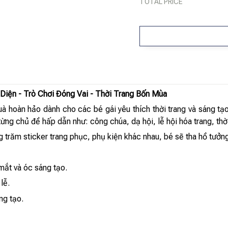
TOTAL PRICE
Diện - Trò Chơi Đóng Vai - Thời Trang Bốn Mùa
 hoàn hảo dành cho các bé gái yêu thích thời trang và sáng tạo
từng chủ đề hấp dẫn như: công chúa, dạ hội, lễ hội hóa trang, thờ
g trăm sticker trang phục, phụ kiện khác nhau, bé sẽ tha hồ tưởng
 mắt và óc sáng tạo.
lễ.
ng tạo.