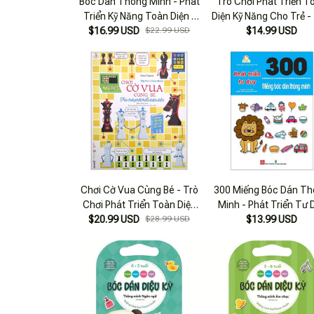
Bóc Dán Thông Minh - Phát
Trò Chơi Phát Triển T
Triển Kỹ Năng Toàn Diện -
Diện Kỹ Năng Cho Trẻ -
Trò Chơi Đóng Vai - Công
$16.99 USD
$22.99 USD
$14.99 USD
1
Chúa Xinh Đẹp
Chơi Cờ Vua Cùng Bé - Trò
300 Miếng Bóc Dán T
Chơi Phát Triển Toàn Diện
Minh - Phát Triển Tư 
$20.99 USD
(2022)
$28.99 USD
$13.99 USD