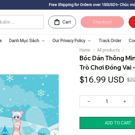
Free Shipping for Orders over 150USDㅤ✨
Chúc mừng Sachnhanvan.com đ
Cart
Checkout
e
Danh Mục Sách
Our Privacy Policy
Track Order
Co
Home
All products
Bóc Dán Thông Minh
Trò Chơi Đóng Vai 
$16.99 USD
$2
ADD TO CART