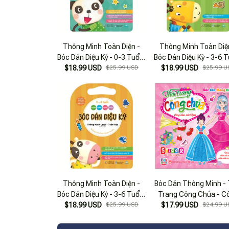
Thông Minh Toàn Diện -
Thông Minh Toàn Diệ
Bóc Dán Diệu Kỳ - 0-3 Tuổi -
Bóc Dán Diệu Kỳ - 3-6 T
$18.99 USD
Thông Minh Ngôn Ngữ
$25.99 USD
$18.99 USD
Thông Minh Âm Nhạ
$25.99 U
Thông Minh Toàn Diện -
Bóc Dán Thông Minh - 
Bóc Dán Diệu Kỳ - 3-6 Tuổi -
Trang Công Chúa - C
Thông Minh Logic-Toán
$18.99 USD
$25.99 USD
$17.99 USD
Chúa Nhỏ Ariel
$24.99 U
Học