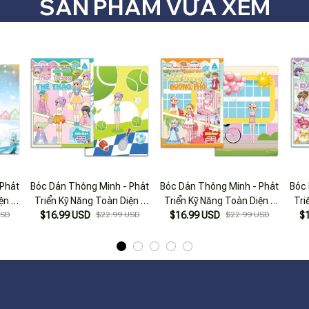
SẢN PHẨM VỪA XEM
 Phát
Bóc Dán Thông Minh - Phát
Bóc Dán Thông Minh - Phát
Bóc 
ện -
Triển Kỹ Năng Toàn Diện -
Triển Kỹ Năng Toàn Diện -
Tri
hời
USD
Trò Chơi Đóng Vai Thời
$16.99 USD
$22.99 USD
Trò Chơi Đóng Vai Thời
$16.99 USD
$22.99 USD
Tr
$
Trang Thể Thao
Trang Đường Phố