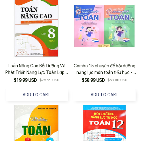
Toán Nâng Cao Bồi Dưỡng Và
Combo 15 chuyên đề bồi dưỡng
Phát Triển Năng Lực Toán Lớp 8
năng lực môn toán tiểu học -
- Tập 2
tập 1 + 2
$19.99 USD
$26.99 USD
$58.99 USD
$69.00 USD
ADD TO CART
ADD TO CART