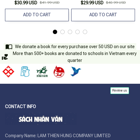
$30.99 USD
$41.99 USD
$29.99 USD
$40.99 USD
ADD TO CART
ADD TO CART
We donate a book for every purchase over 50 USD on our site
More than 500+ books are donated to schools in Vietnam every
quarter
CONTACT INFO
Company Name: LAM THIEN HUNG COMPANY LIMITED
