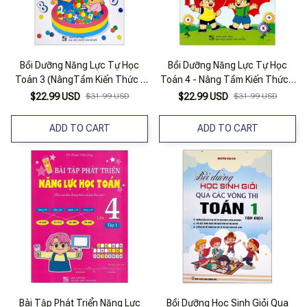
Bồi Dưỡng Năng Lực Tự Học
Bồi Dưỡng Năng Lực Tự Học
Toán 3 (NângTầm Kiến Thức -
Toán 4 - Nâng Tầm Kiến Thức -
Phát Triển Tư Duy)
Phát Triển Tư Duy
$22.99 USD
$31.99 USD
$22.99 USD
$31.99 USD
ADD TO CART
ADD TO CART
Bài Tập Phát Triển Năng Lực
Bồi Dưỡng Học Sinh Giỏi Qua