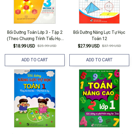
Bồi Dưỡng Toán Lớp 3 - Tập 2
Bồi Dưỡng Năng Lực Tự Học
(Theo Chương Trình Tiểu Học
Toán 12
Mới - Định Hướng Phát Triển
$18.99 USD
$25.99 USD
$27.99 USD
$37.99 USD
Năng Lực - Bám Sát SGK Kết
Nối)
ADD TO CART
ADD TO CART