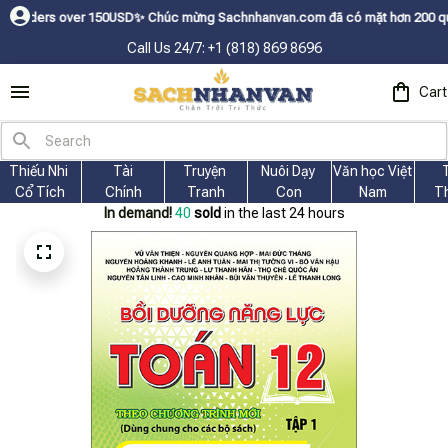
50USDㅤ✨
Chúc mừng Sachnhanvan.com đã có mặt hơn 200 quốc gia như Mỹ, Ca
Call Us 24/7: +1 (818) 869 8696
Cart
Thiếu Nhi 
Tài
Truyện 
Nuôi Dạy 
Văn học Việt 
Cổ Tích
Chính
Tranh
Con
Nam
T
In demand!
40
sold
in the last 24 hours