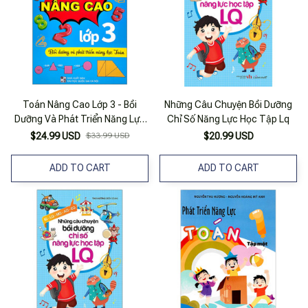
Toán Nâng Cao Lớp 3 - Bồi
Những Câu Chuyện Bồi Dưỡng
Dưỡng Và Phát Triển Năng Lực
Chỉ Số Năng Lực Học Tập Lq
Toán
$24.99 USD
$33.99 USD
$20.99 USD
ADD TO CART
ADD TO CART