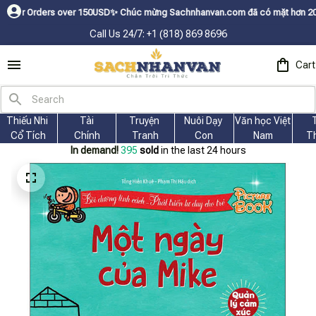
rs over 150USDㅤ✨
Chúc mừng Sachnhanvan.com đã có mặt hơn 200 quốc gia n
Call Us 24/7: +1 (818) 869 8696
Cart
Thiếu Nhi 
Tài
Truyện 
Nuôi Dạy 
Văn học Việt 
Cổ Tích
Chính
Tranh
Con
Nam
T
In demand!
397
sold
in the last 24 hours