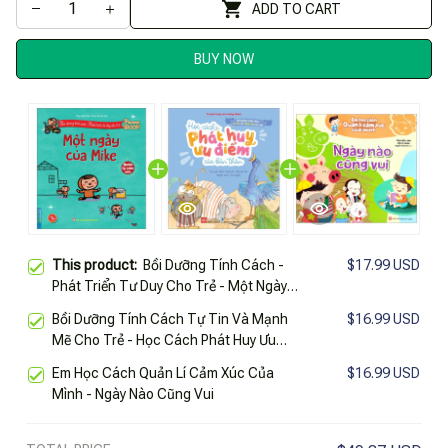
ADD TO CART
BUY NOW
This product:
Bồi Dưỡng Tính Cách -
$17.99 USD
Phát Triển Tư Duy Cho Trẻ - Một Ngày
Của Mike - Quản Lý Cảm Xúc
Bồi Dưỡng Tính Cách Tự Tin Và Mạnh
$16.99 USD
Mẽ Cho Trẻ - Học Cách Phát Huy Ưu
Điểm Của Bản Thân
Em Học Cách Quản Lí Cảm Xúc Của
$16.99 USD
Mình - Ngày Nào Cũng Vui