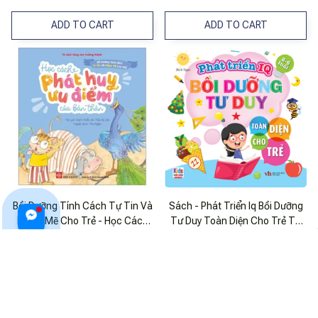
ADD TO CART
ADD TO CART
Bồi Dưỡng Tính Cách Tự Tin Và
Sách - Phát Triển Iq Bồi Dưỡng
Mạnh Mẽ Cho Trẻ - Học Cách
Tư Duy Toàn Diện Cho Trẻ Từ
Phát Huy Ưu Điểm Của Bản
2-6 Tuổi - Tập 1
$16.99 USD
$22.99 USD
$19.99 USD
Thân
ADD TO CART
ADD TO CART