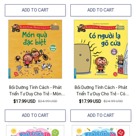
ADD TO CART
ADD TO CART
Bồi Dưỡng Tính Cách - Phát
Bồi Dưỡng Tính Cách - Phát
Triển Tư Duy Cho Trẻ - Món
Triển Tư Duy Cho Trẻ - Có
Quà Đặc Biệt - Sáng Tạo
Người Lạ Gõ Cửa - Tự Lập
$17.99 USD
$24.99 USD
$17.99 USD
$24.99 USD
ADD TO CART
ADD TO CART