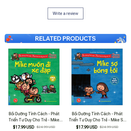
Write a review
RELATED PRODUCTS
Bồi Dưỡng Tính Cách - Phát
Bồi Dưỡng Tính Cách - Phát
Triển Tư Duy Cho Trẻ - Mike
Triển Tư Duy Cho Trẻ - Mike Sợ
Muốn Đi Xe Đạp - Chia Sẻ
Bóng Tối - Giải Quyết Vấn Đề
$17.99 USD
$24.99 USD
$17.99 USD
$24.99 USD