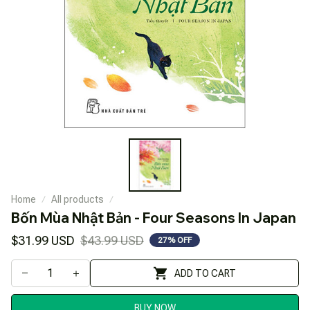
Home
All products
Bốn Mùa Nhật Bản - Four Seasons In Japan
$31.99 USD
$43.99 USD
27% OFF
ADD TO CART
BUY NOW