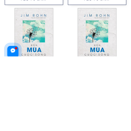
Bốn Mùa Cuộc Sống - Châm
Bốn Mùa Cuộc Sống - Châm
Ngôn Ngày Mới (Tái Bản 2025)
Ngôn Ngày Mới (Tái Bản 2021)
$19.99 USD
$26.99 USD
$20.99 USD
ADD TO CART
ADD TO CART