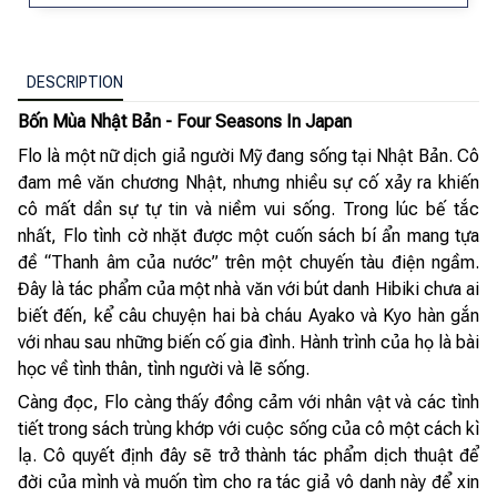
DESCRIPTION
Bốn Mùa Nhật Bản - Four Seasons In Japan
Flo là một nữ dịch giả người Mỹ đang sống tại Nhật Bản. Cô
đam mê văn chương Nhật, nhưng nhiều sự cố xảy ra khiến
cô mất dần sự tự tin và niềm vui sống. Trong lúc bế tắc
nhất, Flo tình cờ nhặt được một cuốn sách bí ẩn mang tựa
đề “Thanh âm của nước” trên một chuyến tàu điện ngầm.
Đây là tác phẩm của một nhà văn với bút danh Hibiki chưa ai
biết đến, kể câu chuyện hai bà cháu Ayako và Kyo hàn gắn
với nhau sau những biến cố gia đình. Hành trình của họ là bài
học về tình thân, tình người và lẽ sống.
Càng đọc, Flo càng thấy đồng cảm với nhân vật và các tình
tiết trong sách trùng khớp với cuộc sống của cô một cách kì
lạ. Cô quyết định đây sẽ trở thành tác phẩm dịch thuật để
đời của mình và muốn tìm cho ra tác giả vô danh này để xin