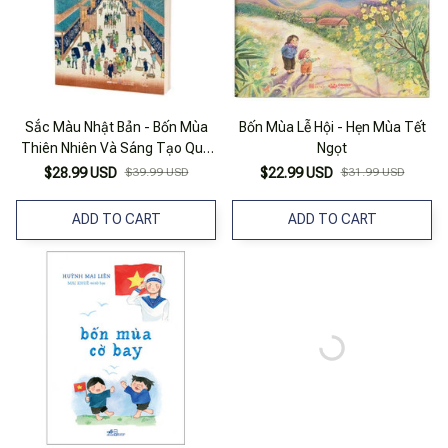
Sắc Màu Nhật Bản - Bốn Mùa
Bốn Mùa Lễ Hội - Hẹn Mùa Tết
Thiên Nhiên Và Sáng Tạo Qua
Ngọt
Các Thời Đại
$28.99 USD
$39.99 USD
$22.99 USD
$31.99 USD
ADD TO CART
ADD TO CART