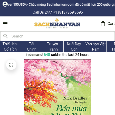
 150USDㅤ✨
Chúc mừng Sachnhanvan.com đã có mặt hơn 200 quốc gia như Mỹ, C
Call Us 24/7: +1 (818) 869 8696
Cart
Thiếu Nhi 
Tài
Truyện 
Nuôi Dạy 
Văn học Việt 
Cổ Tích
Chính
Tranh
Con
Nam
T
In demand!
549
sold
in the last 24 hours