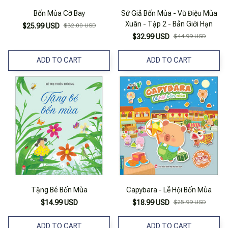
Bốn Mùa Cờ Bay
Sứ Giả Bốn Mùa - Vũ Điệu Mùa
Xuân - Tập 2 - Bản Giới Hạn
$25.99 USD
$32.00 USD
$32.99 USD
$44.99 USD
ADD TO CART
ADD TO CART
Tặng Bé Bốn Mùa
Capybara - Lễ Hội Bốn Mùa
$14.99 USD
$18.99 USD
$25.99 USD
ADD TO CART
ADD TO CART