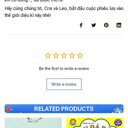
Hãy cùng chúng tớ, Cris và Leo, bắt đầu cuộc phiêu lưu vào
thế giới diệu kì này nhé!
Be the first to write a review
Write a review
RELATED PRODUCTS