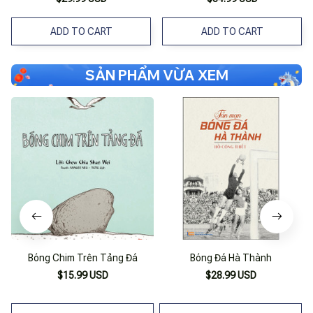
ADD TO CART
ADD TO CART
SẢN PHẨM VỪA XEM
Bóng Chim Trên Tảng Đá
Bóng Đá Hà Thành
$15.99 USD
$28.99 USD