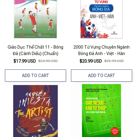
Giáo Dục Thể Chất 11 - Bóng
2000 Từ Vựng Chuyên Ngành
Đá (Cánh Diều) (Chuẩn)
Bóng Đá Anh - Việt - Hàn
$17.99 USD
$24.99 USD
$20.99 USD
$28.99 USD
ADD TO CART
ADD TO CART