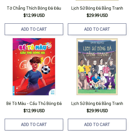
Tớ Chẳng Thích Bóng Đá Đâu
Lịch Sử Bóng Đá Bằng Tranh
$12.99 USD
$29.99 USD
ADD TO CART
ADD TO CART
Bé Tô Màu - Cầu Thủ Bóng Đá
Lịch Sử Bóng Đá Bằng Tranh
$12.99 USD
$29.99 USD
ADD TO CART
ADD TO CART