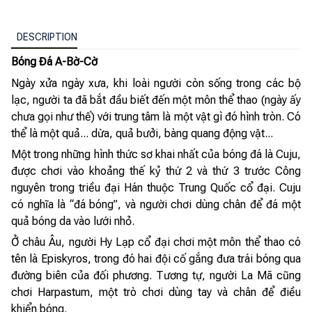
DESCRIPTION
Bóng Đá A-Bờ-Cờ
Ngày xửa ngày xưa, khi loài người còn sống trong các bộ
lạc, người ta đã bắt đầu biết đến một môn thể thao (ngày ấy
chưa gọi như thế) với trung tâm là một vật gì đó hình tròn. Có
thể là một quả... dừa, quả bưởi, bàng quang động vật...
Một trong những hình thức sơ khai nhất của bóng đá là Cuju,
được chơi vào khoảng thế kỷ thứ 2 và thứ 3 trước Công
nguyên trong triều đại Hán thuộc Trung Quốc cổ đại. Cuju
có nghĩa là “đá bóng”, và người chơi dùng chân để đá một
quả bóng da vào lưới nhỏ.
Ở châu Âu, người Hy Lạp cổ đại chơi một môn thể thao có
tên là Episkyros, trong đó hai đội cố gắng đưa trái bóng qua
đường biên của đối phương. Tương tự, người La Mã cũng
chơi Harpastum, một trò chơi dùng tay và chân để điều
khiển bóng.