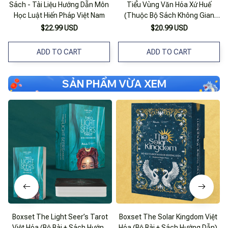
Sách - Tài Liệu Hướng Dẫn Môn
Tiểu Vùng Văn Hóa Xứ Huế
Học Luật Hiến Pháp Việt Nam
(Thuộc Bộ Sách Không Gian
Văn Hóa Việt Nam)
$22.99 USD
$20.99 USD
ADD TO CART
ADD TO CART
SẢN PHẨM VỪA XEM
Boxset The Light Seer’s Tarot
Boxset The Solar Kingdom Việt
Việt Hóa (Bộ Bài + Sách Hướng
Hóa (Bộ Bài + Sách Hướng Dẫn)