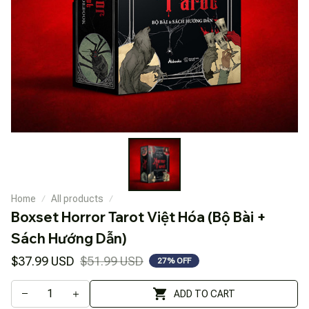
Home
All products
Boxset Horror Tarot Việt Hóa (Bộ Bài + 
Sách Hướng Dẫn)
$37.99 USD
$51.99 USD
27% OFF
ADD TO CART