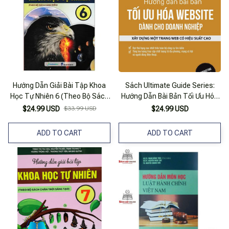
Hướng Dẫn Giải Bài Tập Khoa
Sách Ultimate Guide Series:
Học Tự Nhiên 6 (Theo Bộ Sách
Hướng Dẫn Bài Bản Tối Ưu Hóa
Cánh Diều)
Website Dành Cho Doanh
$24.99 USD
$33.99 USD
$24.99 USD
Nghiệp
ADD TO CART
ADD TO CART