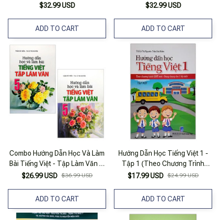
Người Mới Bắt Đầu
Người Mới Bắt Đầu - Tặng Kèm
$32.99 USD
$32.99 USD
Bộ The Rider Tarot Deck Pocket
Size _Az
ADD TO CART
ADD TO CART
Combo Hướng Dẫn Học Và Làm
Hướng Dẫn Học Tiếng Việt 1 -
Bài Tiếng Việt - Tập Làm Văn 5:
Tập 1 (Theo Chương Trình
Tập 1 Và 2 (Bộ 2 Tập)
GDPT Mới - Dùng Chung Cho 3
$26.99 USD
$36.99 USD
$17.99 USD
$24.99 USD
Bộ Sách)
ADD TO CART
ADD TO CART