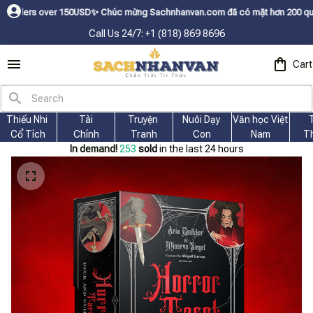
SDㅤ✨
Chúc mừng Sachnhanvan.com đã có mặt hơn 200 quốc gia như Mỹ, Canad
Call Us 24/7: +1 (818) 869 8696
Cart
Thiếu Nhi 
Tài
Truyện 
Nuôi Dạy 
Văn học Việt 
Cổ Tích
Chính
Tranh
Con
Nam
T
In demand!
253
sold
in the last 24 hours