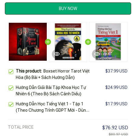
BUY NOW
This product:
Boxset Horror Tarot Việt
$37.99 USD
Hóa (Bộ Bài + Sách Hướng Dẫn)
Hướng Dẫn Giải Bài Tập Khoa Học Tự
$24.99 USD
Nhiên 6 (Theo Bộ Sách Cánh Diều)
Hướng Dẫn Học Tiếng Việt 1 - Tập 1
$17.99 USD
(Theo Chương Trình GDPT Mới - Dùng
Chung Cho 3 Bộ Sách)
TOTAL PRICE
$76.92 USD
$80.97 USD