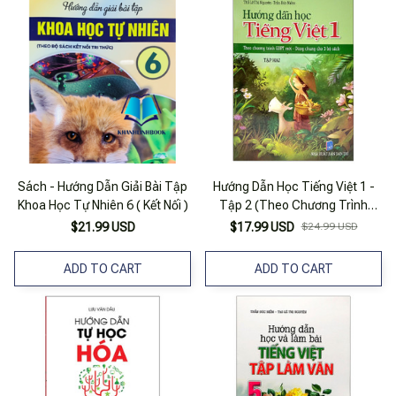
Sách - Hướng Dẫn Giải Bài Tập
Hướng Dẫn Học Tiếng Việt 1 -
Khoa Học Tự Nhiên 6 ( Kết Nối )
Tập 2 (Theo Chương Trình
GDPT Mới - Dùng Chung Cho 3
$21.99 USD
$17.99 USD
$24.99 USD
Bộ Sách)
ADD TO CART
ADD TO CART