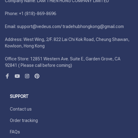
Company Name: LAM THIEN HUNG COMPANY LIMITED

Phone: +1 (818)-869-8696 

Email: support@vedeus.com/ tradehubhongkong@gmail.com

Address: West Wing, 2/F. 822 Lai Chi Kok Road, Cheung Shawan, 
Kowloon, Hong Kong

Office Store: 12851 Western Ave. Suite E, Garden Grove, CA 
92841 ( Please call before coming)
SUPPORT
Contact us
Order tracking
FAQs