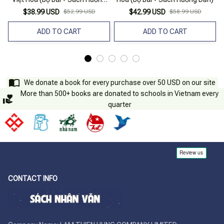
Dẫn)
$38.99 USD
$52.99 USD
$42.99 USD
$58.99 USD
ADD TO CART
ADD TO CART
We donate a book for every purchase over 50 USD on our site
More than 500+ books are donated to schools in Vietnam every
quarter
CONTACT INFO