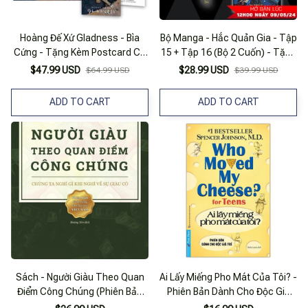
Hoàng Đế Xứ Gladness - Bìa
Bộ Manga - Hắc Quản Gia - Tập
Cứng - Tặng Kèm Postcard Có
15 + Tập 16 (Bộ 2 Cuốn) - Tặng
Chữ Ký Tác Giả - Độc Quyền
Kèm 2 Clear Bookmark + 1 Card
$47.99 USD
$28.99 USD
$64.99 USD
$39.99 USD
Fahasa
Độc Quyền
ADD TO CART
ADD TO CART
Sách - Người Giàu Theo Quan
Ai Lấy Miếng Pho Mát Của Tôi? -
Điểm Công Chúng (Phiên Bản
Phiên Bản Dành Cho Độc Giả
Dành Riêng Cho Độc Giả Việt
Trẻ