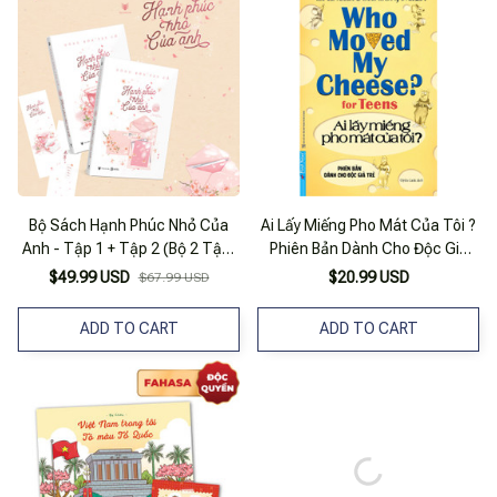
Bộ Sách Hạnh Phúc Nhỏ Của
Ai Lấy Miếng Pho Mát Của Tôi ?
Anh - Tập 1 + Tập 2 (Bộ 2 Tập)
Phiên Bản Dành Cho Độc Giả
- Tặng Kèm 2 Bookmark + 1 Tờ
Trẻ
$49.99 USD
$20.99 USD
$67.99 USD
Gác Có Lời Nhắn Và Chữ Ký Của
Tác Giả
ADD TO CART
ADD TO CART