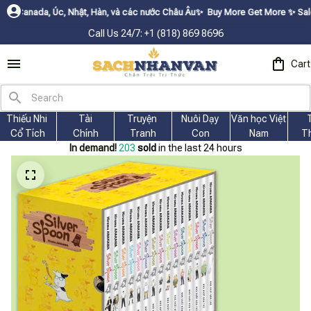
a, Úc, Nhật, Hàn, và các nước Châu Âu✨
Buy More Get Moreㅤ ✨ㅤ Sale up to 30
Call Us 24/7: +1 (818) 869 8696
Cart
Thiếu Nhi 
Tài
Truyện 
Nuôi Dạy 
Văn học Việt 
Cổ Tích
Chính
Tranh
Con
Nam
T
In demand!
203
sold
in the last 24 hours