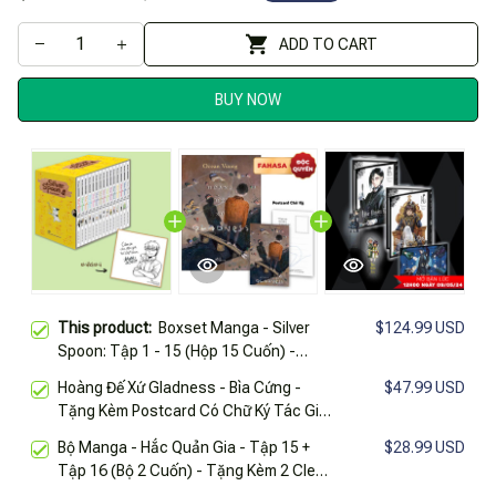
ADD TO CART
BUY NOW
This product:
Boxset Manga - Silver
$124.99 USD
Spoon: Tập 1 - 15 (Hộp 15 Cuốn) -
Tặng Kèm Shikishi Có In Chữ Viết Độc
Hoàng Đế Xứ Gladness - Bìa Cứng -
$47.99 USD
Quyền Của Tác Giả Dành Cho Độc Giả
Tặng Kèm Postcard Có Chữ Ký Tác Giả
Việt Nam
- Độc Quyền Fahasa
Bộ Manga - Hắc Quản Gia - Tập 15 +
$28.99 USD
Tập 16 (Bộ 2 Cuốn) - Tặng Kèm 2 Clear
Bookmark + 1 Card Độc Quyền