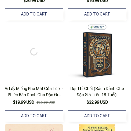
$26.99 USD
$16.99 USD
Nam)
ADD TO CART
ADD TO CART
Ai Lấy Miếng Pho Mát Của Tôi? -
Dại Thì Chết (Sách Dành Cho
Phiên Bản Dành Cho Độc Giả
Độc Giả Trên 18 Tuổi)
Nhí
$19.99 USD
$32.99 USD
$26.99 USD
ADD TO CART
ADD TO CART