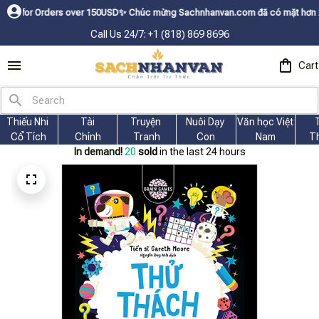
rders over 150USDㅤ✨
Chúc mừng Sachnhanvan.com đã có mặt hơn 200 quốc gia
Call Us 24/7: +1 (818) 869 8696
Cart
Thiếu Nhi 
Tài
Truyện 
Nuôi Dạy 
Văn học Việt 
Cổ Tích
Chính
Tranh
Con
Nam
T
In demand!
22
sold
in the last 24 hours