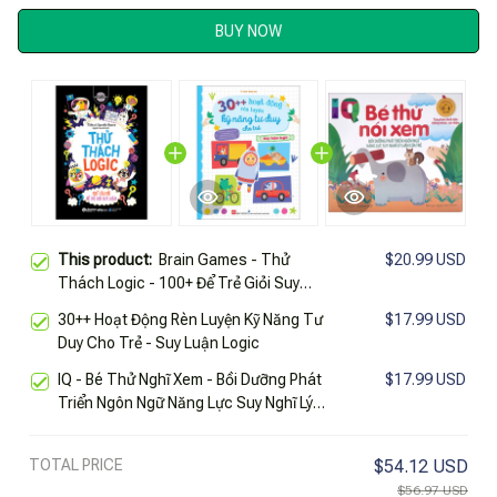
BUY NOW
This product:
Brain Games - Thử
$20.99 USD
Thách Logic - 100+ Để Trẻ Giỏi Suy
Luận
30++ Hoạt Động Rèn Luyện Kỹ Năng Tư
$17.99 USD
Duy Cho Trẻ - Suy Luận Logic
IQ - Bé Thử Nghĩ Xem - Bồi Dưỡng Phát
$17.99 USD
Triển Ngôn Ngữ Năng Lực Suy Nghĩ Lý
Luận Của Trẻ
TOTAL PRICE
$54.12 USD
$56.97 USD