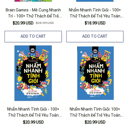
Brain Games - Mê Cung Nhanh
Nhẩm Nhanh Tính Giỏi - 100+
Trí - 100+ Thử Thách Để Trẻ
Thử Thách Để Trẻ Yêu Toán
Giỏi Giải Quyết Vấn Đề
Hơn
$20.99 USD
$28.99 USD
$18.99 USD
ADD TO CART
ADD TO CART
Nhẩm Nhanh Tính Giỏi - 100+
Nhẩm Nhanh Tính Giỏi: 100+
Thử Thách Để Trẻ Yêu Toán
Thử Thách Để Trẻ Yêu Toán
Hơn
Hơn
$20.99 USD
$20.99 USD