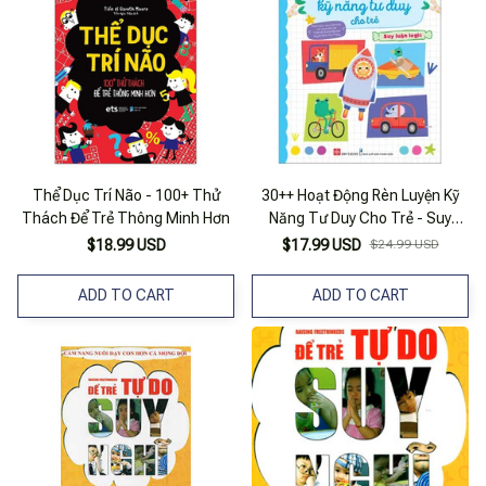
Thể Dục Trí Não - 100+ Thử
30++ Hoạt Động Rèn Luyện Kỹ
Thách Để Trẻ Thông Minh Hơn
Năng Tư Duy Cho Trẻ - Suy
Luận Logic
$18.99 USD
$17.99 USD
$24.99 USD
ADD TO CART
ADD TO CART