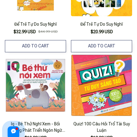
Để Trẻ Tự Do Suy Nghĩ
Để Trẻ Tự Do Suy Nghĩ
$32.99 USD
$44.99 USD
$20.99 USD
ADD TO CART
ADD TO CART
Iq - Bé Thử Nghĩ Xem - Bồi
Quiz! 100 Câu Hỏi Trổ Tài Suy
Dưỡng Phát Triển Ngôn Ngữ
Luận
Năng Lực Suy Nghĩ Lý Luận Của