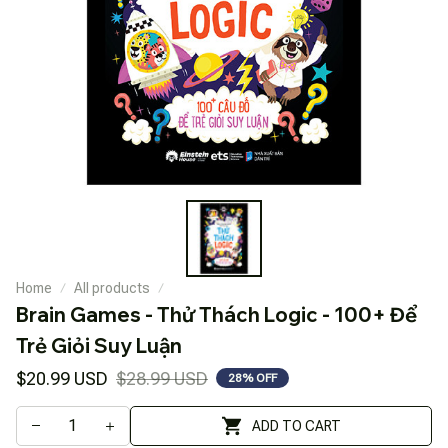
Home
All products
Brain Games - Thử Thách Logic - 100+ Để 
Trẻ Giỏi Suy Luận
$20.99 USD
$28.99 USD
28% OFF
ADD TO CART