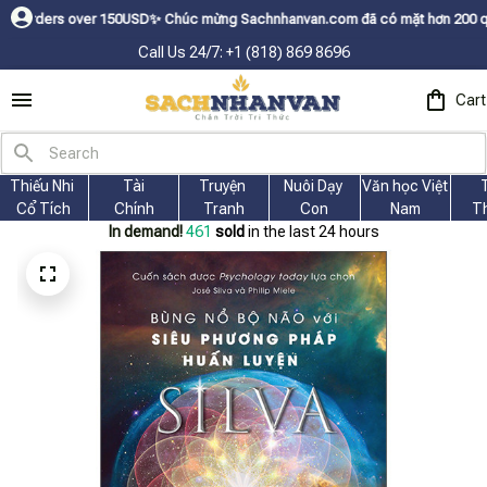
s over 150USDㅤ✨
Chúc mừng Sachnhanvan.com đã có mặt hơn 200 quốc gia như
Call Us 24/7: +1 (818) 869 8696
Cart
Thiếu Nhi 
Tài
Truyện 
Nuôi Dạy 
Văn học Việt 
Cổ Tích
Chính
Tranh
Con
Nam
T
In demand!
462
sold
in the last 24 hours