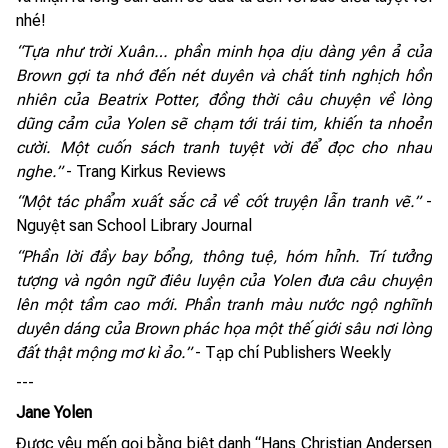
nhé!
“Tựa như trời Xuân… phần minh họa dịu dàng yên ả của
Brown gợi ta nhớ đến nét duyên và chất tinh nghịch hồn
nhiên của Beatrix Potter, đồng thời câu chuyện về lòng
dũng cảm của Yolen sẽ chạm tới trái tim, khiến ta nhoẻn
cười. Một cuốn sách tranh tuyệt vời để đọc cho nhau
nghe.”
- Trang Kirkus Reviews
“Một tác phẩm xuất sắc cả về cốt truyện lẫn tranh vẽ.”
-
Nguyệt san School Library Journal
“Phần lời đầy bay bổng, thông tuệ, hóm hỉnh. Trí tưởng
tượng và ngôn ngữ điêu luyện của Yolen đưa câu chuyện
lên một tầm cao mới. Phần tranh màu nước ngộ nghĩnh
duyên dáng của Brown phác họa một thế giới sâu nơi lòng
đất thật mộng mơ kì ảo.”
- Tạp chí Publishers Weekly
---
Jane Yolen
Được yêu mến gọi bằng biệt danh “Hans Christian Andersen