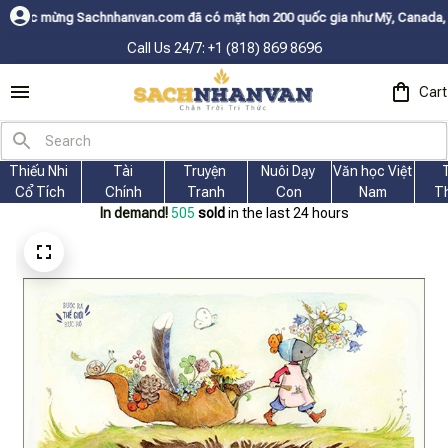
 Sachnhanvan.com đã có mặt hơn 200 quốc gia như Mỹ, Canada, Úc, Nhật, H
Call Us 24/7: +1 (818) 869 8696
Cart
Thiếu Nhi 
Tài
Truyện 
Nuôi Dạy 
Văn học Việt 
Cổ Tích
Chính
Tranh
Con
Nam
T
In demand!
505
sold
in the last 24 hours