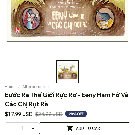
Home
All products
Bước Ra Thế Giới Rực Rỡ - Eeny Hăm Hở Và 
Các Chị Rụt Rè
$17.99 USD
$24.99 USD
28% OFF
ADD TO CART