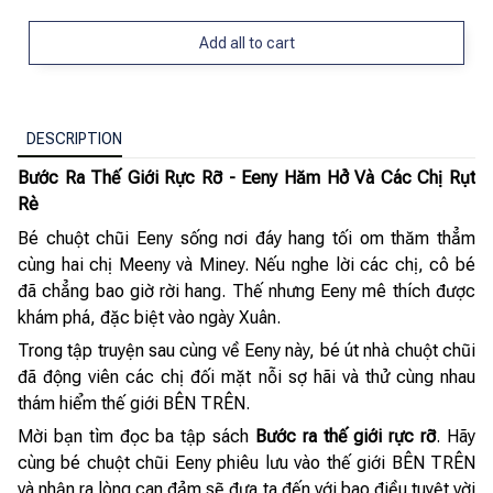
Add all to cart
DESCRIPTION
Bước Ra Thế Giới Rực Rỡ - Eeny Hăm Hở Và Các Chị Rụt
Rè
Bé chuột chũi Eeny sống nơi đáy hang tối om thăm thẳm
cùng hai chị Meeny và Miney. Nếu nghe lời các chị, cô bé
đã chẳng bao giờ rời hang. Thế nhưng Eeny mê thích được
khám phá, đặc biệt vào ngày Xuân.
Trong tập truyện sau cùng về Eeny này, bé út nhà chuột chũi
đã động viên các chị đối mặt nỗi sợ hãi và thử cùng nhau
thám hiểm thế giới BÊN TRÊN.
Mời bạn tìm đọc ba tập sách
Bước ra thế giới rực rỡ
. Hãy
cùng bé chuột chũi Eeny phiêu lưu vào thế giới BÊN TRÊN
và nhận ra lòng can đảm sẽ đưa ta đến với bao điều tuyệt vời