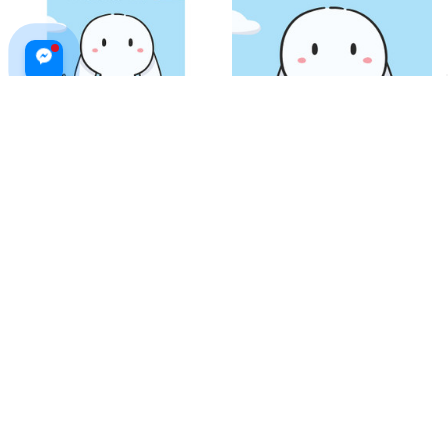
Thỏ Bảy Màu Và Những Người
Thỏ Bảy Màu Và Những Người
Nghĩ Nó Là Bạn
Nghĩ Nó Là Bạn
$21.99 USD
$21.99 USD
ADD TO CART
ADD TO CART