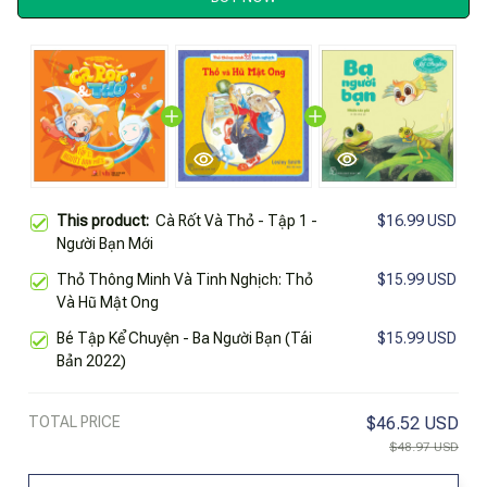
This product:
Cà Rốt Và Thỏ - Tập 1 -
$16.99 USD
Người Bạn Mới
Thỏ Thông Minh Và Tinh Nghịch: Thỏ
$15.99 USD
Và Hũ Mật Ong
Bé Tập Kể Chuyện - Ba Người Bạn (Tái
$15.99 USD
Bản 2022)
TOTAL PRICE
$46.52 USD
$48.97 USD