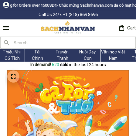
Orders over 150USDㅤ✨
Chúc mừng Sachnhanvan.com đã có mặt hơn 200 quốc gi
Call Us 24/7: +1 (818) 869 8696
Cart
Thiếu Nhi 
Tài
Truyện 
Nuôi Dạy 
Văn học Việt 
Cổ Tích
Chính
Tranh
Con
Nam
T
In demand!
522
sold
in the last 24 hours