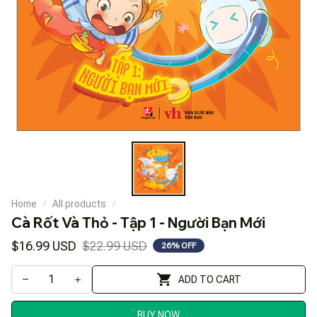
Home
All products
Cà Rốt Và Thỏ - Tập 1 - Người Bạn Mới
$16.99 USD
$22.99 USD
26% OFF
ADD TO CART
BUY NOW