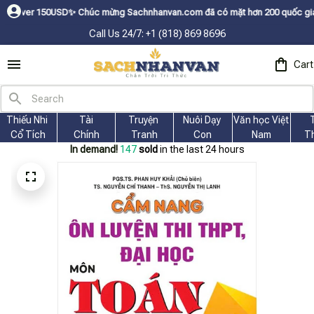
0USDㅤ✨
Chúc mừng Sachnhanvan.com đã có mặt hơn 200 quốc gia như Mỹ, Cana
Call Us 24/7: +1 (818) 869 8696
Cart
Thiếu Nhi 
Tài
Truyện 
Nuôi Dạy 
Văn học Việt 
Cổ Tích
Chính
Tranh
Con
Nam
T
In demand!
150
sold
in the last 24 hours