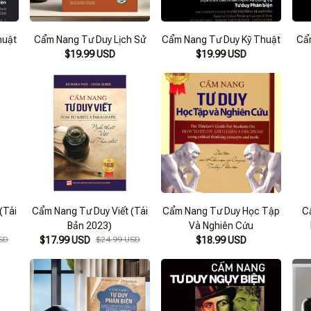
huật
Cẩm Nang Tư Duy Lịch Sử
Cẩm Nang Tư Duy Kỹ Thuật
Cẩ
$19.99 USD
$19.99 USD
(Tái
Cẩm Nang Tư Duy Viết (Tái
Cẩm Nang Tư Duy Học Tập
C
Bản 2023)
Và Nghiên Cứu
SD
$17.99 USD
$24.99 USD
$18.99 USD