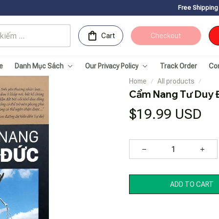
Free Shipping for Orders over 
Cart
Checkout
e
Danh Mục Sách
Our Privacy Policy
Track Order
Co
Home
All products
Cẩm Nang Tư Duy 
$19.99 USD
ADD TO CART