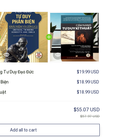
g Tư Duy Đạo Đức
$19.99 USD
Biện
$18.99 USD
uật
$18.99 USD
$55.07 USD
$57.97 USD
Add all to cart