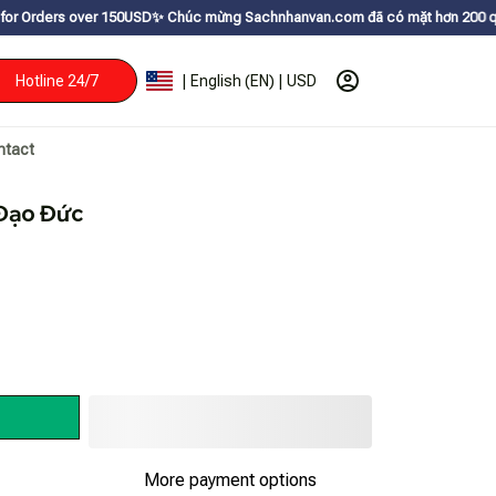
150USDㅤ✨
Chúc mừng Sachnhanvan.com đã có mặt hơn 200 quốc gia như Mỹ, Ca
Hotline 24/7
| English (EN) | USD
ntact
Đạo Đức
More payment options