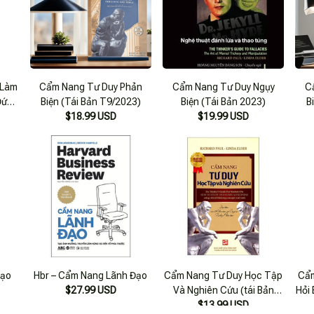
 Làm
Cẩm Nang Tư Duy Phản
Cẩm Nang Tư Duy Ngụy
C
Đức,
Biện (Tái Bản T9/2023)
Biện (Tái Bản 2023)
B
inh
$18.99 USD
$19.99 USD
Đạo
Hbr – Cẩm Nang Lãnh Đạo
Cẩm Nang Tư Duy Học Tập
Cẩm
$27.99 USD
Và Nghiên Cứu (tái Bản
Hỏi 
$13.99 USD
2019)