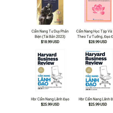
Cẩm Nang Tư Duy Phản
Cẩm Nang Học Tập Và
Biện (Tái Bản 2023)
Theo Tư Tưởng, Đạo 
$18.99 USD
Phong Cách Hồ Chí M
$28.99 USD
Hbr Cẩm Nang Lãnh Đạo
Hbr Cẩm Nang Lãnh 
$25.99 USD
$25.99 USD