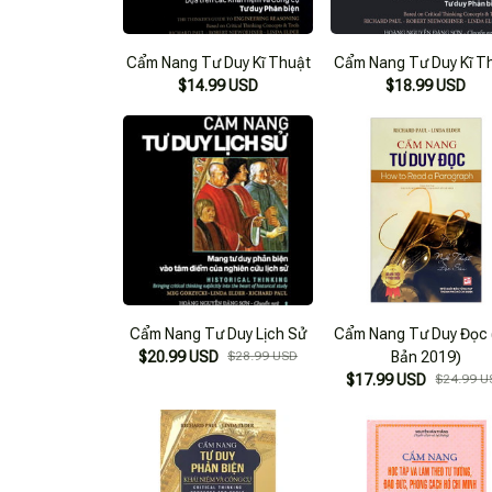
Cẩm Nang Tư Duy Kĩ Thuật
Cẩm Nang Tư Duy Kĩ T
$14.99 USD
$18.99 USD
Cẩm Nang Tư Duy Lịch Sử
Cẩm Nang Tư Duy Đọc 
$20.99 USD
$28.99 USD
Bản 2019)
$17.99 USD
$24.99 U