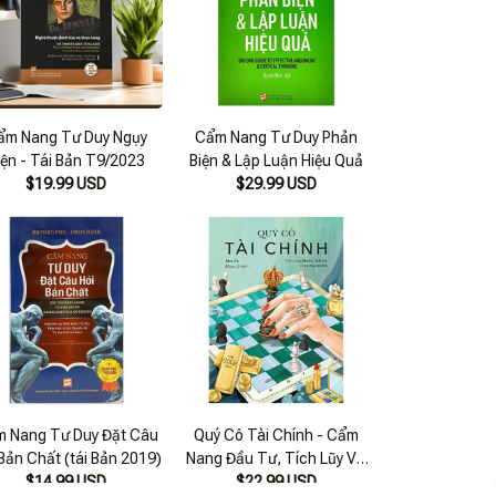
ẩm Nang Tư Duy Ngụy
Cẩm Nang Tư Duy Phản
iện - Tái Bản T9/2023
Biện & Lập Luận Hiệu Quả
$19.99 USD
$29.99 USD
 Nang Tư Duy Đặt Câu
Quý Cô Tài Chính - Cẩm
Bản Chất (tái Bản 2019)
Nang Đầu Tư, Tích Lũy Và
$14.99 USD
Tư Duy Tự Chủ
$22.99 USD