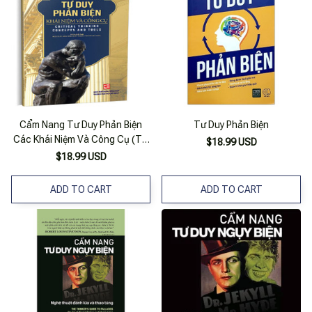
Cẩm Nang Tư Duy Phản Biện
Tư Duy Phản Biện
Các Khái Niệm Và Công Cụ (Tái
$18.99 USD
Bản 2023)
$18.99 USD
ADD TO CART
ADD TO CART