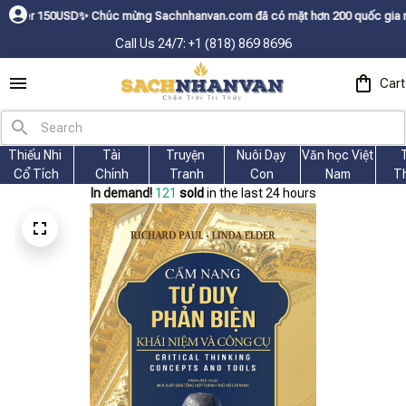
SDㅤ✨
Chúc mừng Sachnhanvan.com đã có mặt hơn 200 quốc gia như Mỹ, Canad
Call Us 24/7: +1 (818) 869 8696
Cart
Thiếu Nhi 
Tài
Truyện 
Nuôi Dạy 
Văn học Việt 
Cổ Tích
Chính
Tranh
Con
Nam
T
In demand!
121
sold
in the last 24 hours