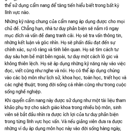
thể sử dụng cẩm nang để tăng tiến hiểu biết trong bất kỳ
lĩnh vực nào.
Những kỹ năng chung của cẩm nang áp dụng được cho mọi
chủ đề. Chẳng hạn, nhà tư duy phản biện sẽ nắm rõ ngay
mục đích và vấn đề đang tranh cãi. Họ sẽ tra vấn thông tin,
những kết luận và góc nhìn. Họ sẽ phấn đấu đạt đến sự
chính xác, sự rõ ràng và tính liên quan. Họ sẽ tìm cách tư
duy sâu hơn bề mặt bên ngoài, tư duy một cách lô gic và
không thiên lệch. Họ sẽ áp dụng những kỹ năng này vào việc
đọc, viết cũng như nghe và nói. Họ có thể áp dụng chúng
vào các bộ môn như lịch sử, khoa học, toán học, triết học và
các nghệ thuật; trong đời sống cá nhân cũng như trong cuộc
sống nghề nghiệp.
Khi quyển cẩm nang này được sử dụng như một tài liệu tham
khảo phụ trợ cho sách giáo khoa trong nhiều bộ môn, sinh
viên sẽ bắt đầu nhìn ra được ích lợi của tư duy phản biện
trong từng lĩnh vực học vấn. Và nếu giảng viên đưa ra được
những ví dụ áp dụng môn học này vào đời sống hàng ngày,