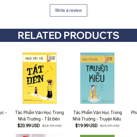
Write a review
RELATED PRODUCTS
ọc -
Tác Phẩm Văn Học Trong
Tác Phẩm Văn Học Trong
Ph
Nhà Trường - Tắt Đèn
Nhà Trường - Truyện Kiều
$20.99 USD
$19.99 USD
$28.99 USD
$26.99 USD