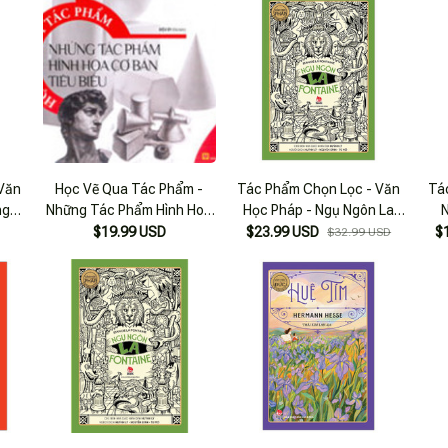
 Văn
Học Vẽ Qua Tác Phẩm -
Tác Phẩm Chọn Lọc - Văn
Tá
ng
Những Tác Phẩm Hình Hoạ
Học Pháp - Ngụ Ngôn La
Cơ Bản Tiêu Biểu
Fontaine
$19.99 USD
$23.99 USD
$
$32.99 USD