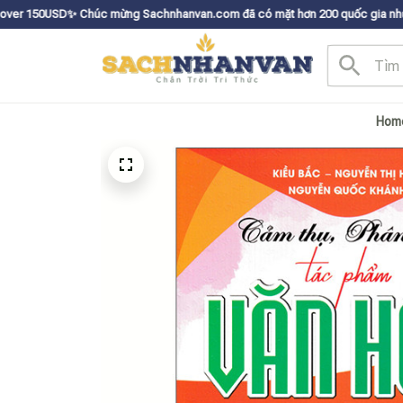
húc mừng Sachnhanvan.com đã có mặt hơn 200 quốc gia như Mỹ, Canada, Úc
Hom