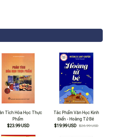
ân Tích Hóa Học Thực
Tác Phẩm Văn Học Kinh
Phẩm
Điển - Hoàng Tử Bé
$23.99 USD
$19.99 USD
$26.99 USD