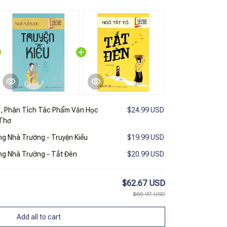
, Phân Tích Tác Phẩm Văn Học
$24.99 USD
 Thơ
g Nhà Trường - Truyện Kiều
$19.99 USD
g Nhà Trường - Tắt Đèn
$20.99 USD
$62.67 USD
$65.97 USD
Add all to cart