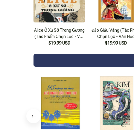
Alice Ở Xứ Sở Trong Gương
Đảo Giấu Vàng (Tác 
(Tác Phẩm Chọn Lọc - Văn
Chọn Lọc - Văn Họ
Học Anh)
Scotland) (Tái Bản 20
$19.99 USD
$19.99 USD