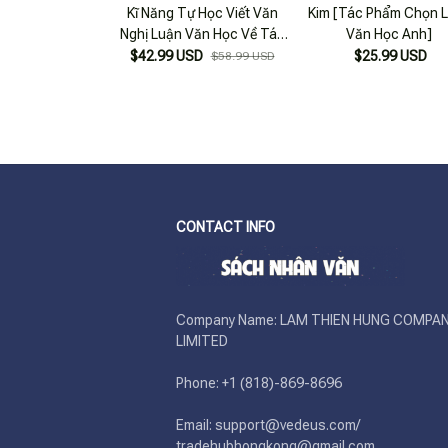
Kĩ Năng Tự Học Viết Văn
Kim [Tác Phẩm Chọn L
Nghị Luận Văn Học Về Tác
Văn Học Anh]
Phẩm Ngoài SGK - Quyển 2 -
$42.99 USD
$25.99 USD
$58.99 USD
Thơ, Kí, Kịch
CONTACT INFO
Company Name: LAM THIEN HUNG COMPAN
LIMITED

Phone: +1 (818)-869-8696 

Email: support@vedeus.com/ 
tradehubhongkong@gmail.com
