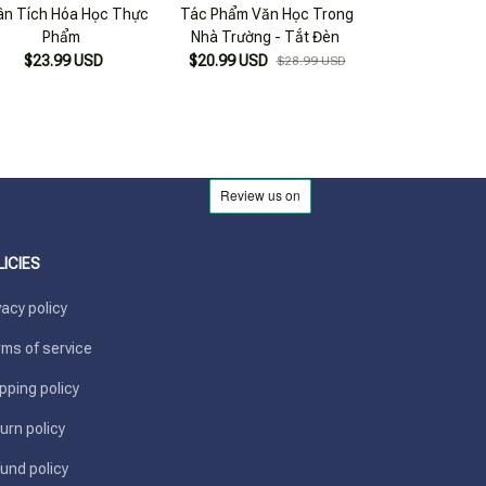
ân Tích Hóa Học Thực
Tác Phẩm Văn Học Trong
Tác Phẩm Văn
Phẩm
Nhà Trường - Tắt Đèn
Nhà Trường 
$23.99 USD
$20.99 USD
$24.99 USD
$28.99 USD
LICIES
vacy policy
ms of service
pping policy
urn policy
und policy