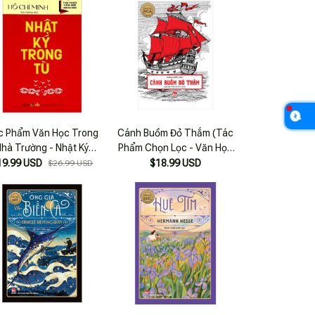
c Phẩm Văn Học Trong
Cánh Buồm Đỏ Thắm (Tác
Nhà Trường - Nhật Ký
Phẩm Chọn Lọc - Văn Học
Trong Tù
Nga)
19.99 USD
$18.99 USD
$26.99 USD