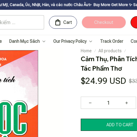
, Nhật, Hàn, và các nước Châu Âu✨
Buy More Get Moreㅤ ✨ㅤ Sale up to 30% ㅤ✨ㅤ 
Cart
Checkout
e
Danh Mục Sách
Our Privacy Policy
Track Order
Co
Home
All products
Cảm Thụ, Phân Tíc
Tác Phẩm Thơ
$24.99 USD
$3
ADD TO CART