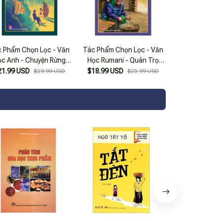
 Phẩm Chọn Lọc - Văn
Tác Phẩm Chọn Lọc - Văn
ọc Anh - Chuyện Rừng
Học Rumani - Quán Trọ
Xanh (Tái Bản 2024)
Ancuta (Tái Bản 2024)
21.99 USD
$18.99 USD
$29.99 USD
$25.99 USD