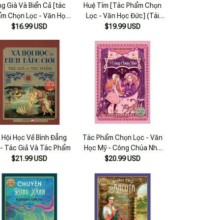
g Già Và Biển Cả [tác
Huệ Tím [Tác Phẩm Chọn
m Chọn Lọc - Văn Học
Lọc - Văn Học Đức] (Tái
Mỹ]
Bản 2022)
$16.99 USD
$19.99 USD
 Hội Học Về Bình Đẳng
Tác Phẩm Chọn Lọc - Văn
 - Tác Giả Và Tác Phẩm
Học Mỹ - Công Chúa Nhỏ
(tái Bản 2022)
$21.99 USD
$20.99 USD