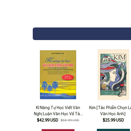
Kĩ Năng Tự Học Viết Văn
Kim [Tác Phẩm Chọn L
Nghị Luận Văn Học Về Tác
Văn Học Anh]
Phẩm Ngoài SGK - Quyển 2
$42.99 USD
$25.99 USD
$58.99 USD
- Thơ, Kí, Kịch