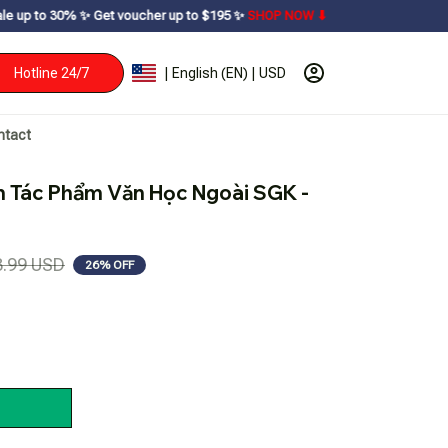
Get voucher up to $195ㅤ ✨ㅤ
SHOP NOW ⬇
Hotline 24/7
| English (EN) | USD
ntact
h Tác Phẩm Văn Học Ngoài SGK - 
3.99 USD
26% OFF