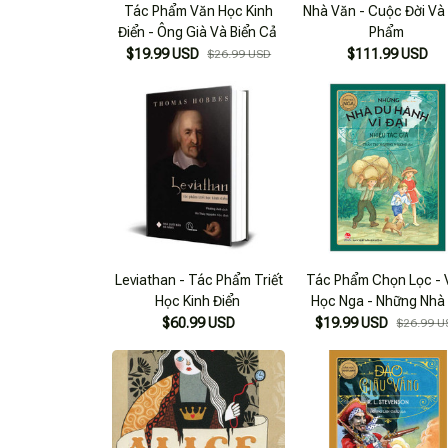
Tác Phẩm Văn Học Kinh
Nhà Văn - Cuộc Đời Và
Điển - Ông Già Và Biển Cả
Phẩm
$19.99 USD
$111.99 USD
$26.99 USD
Leviathan - Tác Phẩm Triết
Tác Phẩm Chọn Lọc -
Học Kinh Điển
Học Nga - Những Nhà
Hành Vĩ Đại
$60.99 USD
$19.99 USD
$26.99 U