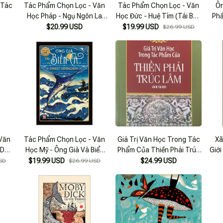
 Tác
Tác Phẩm Chọn Lọc - Văn
Tác Phẩm Chọn Lọc - Văn
Ôn
Học Pháp - Ngụ Ngôn La
Học Đức - Huệ Tím (Tái Bản
Phẩ
Fontaine
2022)
$20.99 USD
$19.99 USD
$26.99 USD
 Văn
Tác Phẩm Chọn Lọc - Văn
Giá Trị Văn Học Trong Tác
Xã
 Du
Học Mỹ - Ông Già Và Biển
Phẩm Của Thiền Phái Trúc
Giới
Cả
Lâm
$19.99 USD
$24.99 USD
SD
$26.99 USD