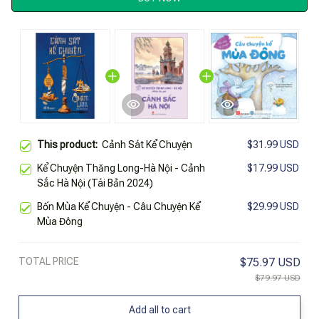
This product:
Cảnh Sát Kể Chuyện
$31.99 USD
Kể Chuyện Thăng Long-Hà Nội - Cảnh
$17.99 USD
Sắc Hà Nội (Tái Bản 2024)
Bốn Mùa Kể Chuyện - Câu Chuyện Kể
$29.99 USD
Mùa Đông
TOTAL PRICE
$75.97 USD
$79.97 USD
Add all to cart