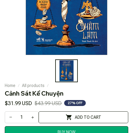
Home
All products
Cảnh Sát Kể Chuyện
$31.99 USD
$43.99 USD
27% OFF
ADD TO CART
BUY NOW