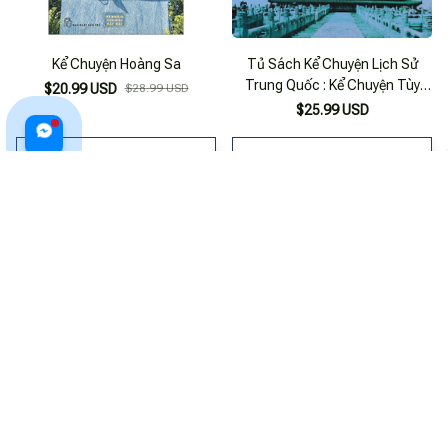
Kể Chuyện Hoàng Sa
Tủ Sách Kể Chuyện Lịch Sử
Trung Quốc : Kể Chuyện Tùy
$20.99 USD
$28.99 USD
Đường
$25.99 USD
ADD TO CART
ADD TO CART
Chuyện Kể Thành Ngữ
Ai Chuyện Chưa Kể
$21.99 USD
$22.99 USD