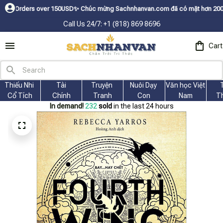
rs over 150USDㅤ✨
Chúc mừng Sachnhanvan.com đã có mặt hơn 200 quốc gia nh
Call Us 24/7: +1 (818) 869 8696
Cart
Thiếu Nhi 
Tài
Truyện 
Nuôi Dạy 
Văn học Việt 
Cổ Tích
Chính
Tranh
Con
Nam
T
In demand!
234
sold
in the last 24 hours