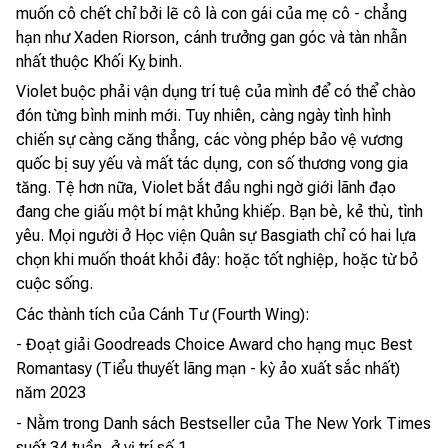
muốn cô chết chỉ bởi lẽ cô là con gái của mẹ cô - chẳng
hạn như Xaden Riorson, cánh trưởng gan góc và tàn nhẫn
nhất thuộc Khối Kỵ binh.
Violet buộc phải vận dụng trí tuệ của mình để có thể chào
đón từng bình minh mới. Tuy nhiên, càng ngày tình hình
chiến sự càng căng thẳng, các vòng phép bảo vệ vương
quốc bị suy yếu và mất tác dụng, con số thương vong gia
tăng. Tệ hơn nữa, Violet bắt đầu nghi ngờ giới lãnh đạo
đang che giấu một bí mật khủng khiếp. Bạn bè, kẻ thù, tình
yêu. Mọi người ở Học viện Quân sự Basgiath chỉ có hai lựa
chọn khi muốn thoát khỏi đây: hoặc tốt nghiệp, hoặc từ bỏ
cuộc sống.
Các thành tích của Cánh Tư (Fourth Wing):
- Đoạt giải Goodreads Choice Award cho hạng mục Best
Romantasy (Tiểu thuyết lãng mạn - kỳ ảo xuất sắc nhất)
năm 2023
- Nằm trong Danh sách Bestseller của The New York Times
suốt 34 tuần, ở vị trí số 1