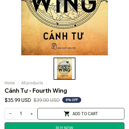
Home
All products
Cánh Tư - Fourth Wing
$35.99 USD
$39.00 USD
8% OFF
ADD TO CART
BUY NOW