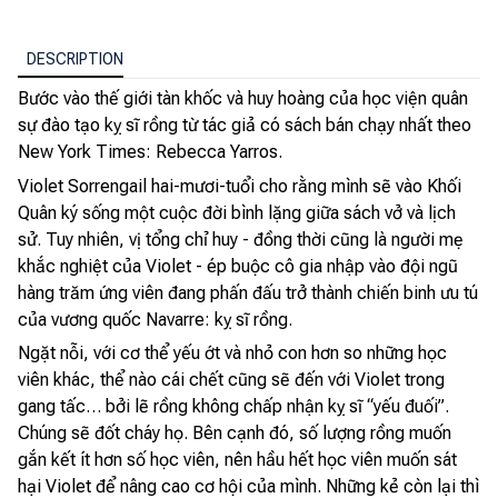
DESCRIPTION
Bước vào thế giới tàn khốc và huy hoàng của học viện quân
sự đào tạo kỵ sĩ rồng từ tác giả có sách bán chạy nhất theo
New York Times: Rebecca Yarros.
Violet Sorrengail hai-mươi-tuổi cho rằng mình sẽ vào Khối
Quân ký sống một cuộc đời bình lặng giữa sách vở và lịch
sử. Tuy nhiên, vị tổng chỉ huy - đồng thời cũng là người mẹ
khắc nghiệt của Violet - ép buộc cô gia nhập vào đội ngũ
hàng trăm ứng viên đang phấn đấu trở thành chiến binh ưu tú
của vương quốc Navarre: kỵ sĩ rồng.
Ngặt nỗi, với cơ thể yếu ớt và nhỏ con hơn so những học
viên khác, thể nào cái chết cũng sẽ đến với Violet trong
gang tấc… bởi lẽ rồng không chấp nhận kỵ sĩ “yếu đuối”.
Chúng sẽ đốt cháy họ. Bên cạnh đó, số lượng rồng muốn
gắn kết ít hơn số học viên, nên hầu hết học viên muốn sát
hại Violet để nâng cao cơ hội của mình. Những kẻ còn lại thì