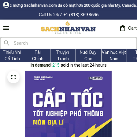
nvan.com đã có mặt hơn 200 quốc gia như Mỹ, Canada, Úc, Nhật, Hàn, và c
Call Us 24/7: +1 (818) 869 8696
Cart
Thiếu Nhi 
Tài
Truyện 
Nuôi Dạy 
Văn học Việt 
Cổ Tích
Chính
Tranh
Con
Nam
T
In demand!
215
sold
in the last 24 hours