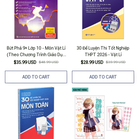
Bứt Phá 9+ Lớp 10 - Môn Vật Lí
30 Đề Luyện Thi Tốt Nghiệp
(Theo Chương Trình Giáo Dục
THPT 2026 - Vật Lí
Phổ Thông Mới) (Tái Bản 2023)
$35.99 USD
$48.99 USD
$28.99 USD
$39.99 USD
ADD TO CART
ADD TO CART