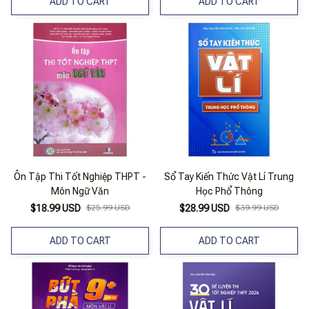
ADD TO CART
ADD TO CART
Ôn Tập Thi Tốt Nghiệp THPT -
Sổ Tay Kiến Thức Vật Lí Trung
Môn Ngữ Văn
Học Phổ Thông
$18.99 USD
$25.99 USD
$28.99 USD
$39.99 USD
ADD TO CART
ADD TO CART