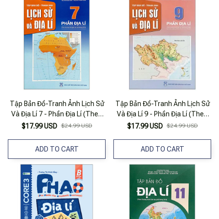
Tập Bản Đồ-Tranh Ảnh Lịch Sử
Tập Bản Đồ-Tranh Ảnh Lịch Sử
Và Địa Lí 7 - Phần Địa Lí (Theo
Và Địa Lí 9 - Phần Địa Lí (Theo
Chương Trình Giáo Dục Phổ
Chương Trình Giáo Dục Phổ
$17.99 USD
$24.99 USD
$17.99 USD
$24.99 USD
Thông 2018)
Thông 2018)
ADD TO CART
ADD TO CART