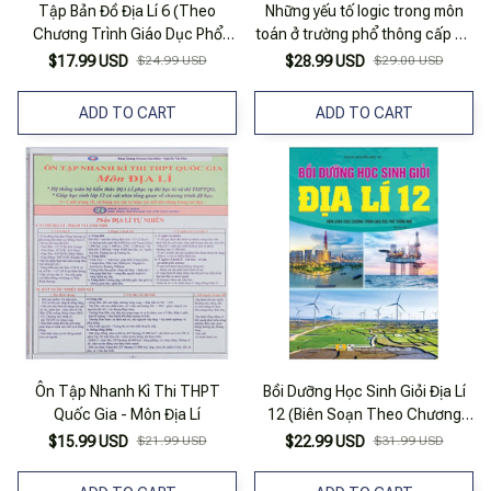
Tập Bản Đồ Địa Lí 6 (Theo
Những yếu tố logic trong môn
Chương Trình Giáo Dục Phổ
toán ở trường phổ thông cấp 2 -
Thông 2018) (2022)
Hoàng Chúng
$17.99 USD
$24.99 USD
$28.99 USD
$29.00 USD
ADD TO CART
ADD TO CART
Ôn Tập Nhanh Kì Thi THPT
Bồi Dưỡng Học Sinh Giỏi Địa Lí
Quốc Gia - Môn Địa Lí
12 (Biên Soạn Theo Chương
Trình Giáo Dục Phổ Thông Mới)
$15.99 USD
$21.99 USD
$22.99 USD
$31.99 USD