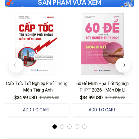
SẢN PHẨM VỪA XEM
Cấp Tốc Tốt Nghiệp Phổ Thông
60 Đề Minh Họa Tốt Nghiệp
S
- Môn Tiếng Anh
THPT 2026 - Môn Địa Lí
$34.99 USD
$47.99 USD
$34.99 USD
$47.99 USD
ADD TO CART
ADD TO CART