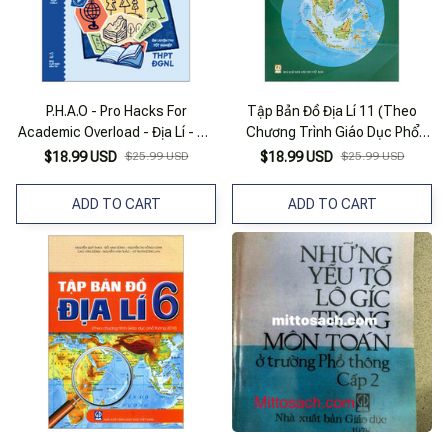
P.H.A.O - Pro Hacks For
Tập Bản Đồ Địa Lí 11 (Theo
Academic Overload - Địa Lí - Ôn
Chương Trình Giáo Dục Phổ
Luyện Thi Tốt Nghiệp THPT-
Thông 2018) (Chuẩn)
$18.99 USD
$25.99 USD
$18.99 USD
$25.99 USD
ĐGNL
ADD TO CART
ADD TO CART