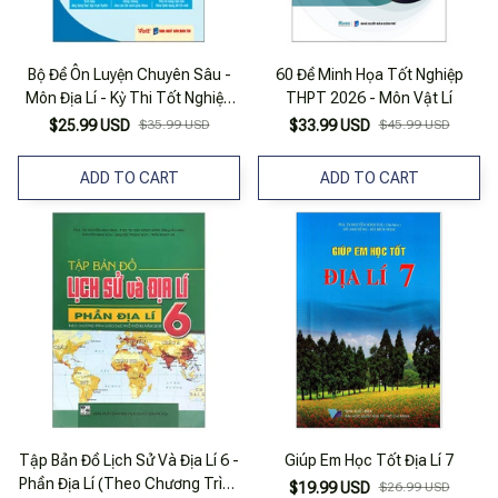
Bộ Đề Ôn Luyện Chuyên Sâu -
60 Đề Minh Họa Tốt Nghiệp
Môn Địa Lí - Kỳ Thi Tốt Nghiệp
THPT 2026 - Môn Vật Lí
THPT Theo Chương Trình
$25.99 USD
$35.99 USD
$33.99 USD
$45.99 USD
GDPT Mới
ADD TO CART
ADD TO CART
Tập Bản Đồ Lịch Sử Và Địa Lí 6 -
Giúp Em Học Tốt Địa Lí 7
Phần Địa Lí (Theo Chương Trình
$19.99 USD
$26.99 USD