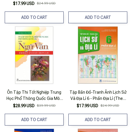
Giáo Dục Phổ Thông Năm 2018)
$17.99 USD
$24.99 USD
ADD TO CART
ADD TO CART
Ôn Tập Thi Tốt Nghiệp Trung
Tập Bản Đồ-Tranh Ảnh Lịch Sử
Học Phổ Thông Quốc Gia Môn
Và Địa Lí 6 - Phần Địa Lí (Theo
Ngữ Văn - 150 Bài Văn Hay
Chương Trình Giáo Dục Phổ
$28.99 USD
$39.99 USD
$17.99 USD
$24.99 USD
Chọn Lọc
Thông 2018)
ADD TO CART
ADD TO CART