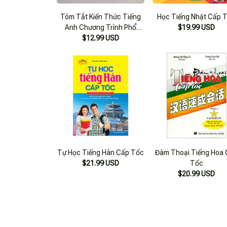
Tóm Tắt Kiến Thức Tiếng
Học Tiếng Nhật Cấp 
Anh Chương Trình Phổ
$19.99 USD
$12.99 USD
Thông
Tự Học Tiếng Hàn Cấp Tốc
Đàm Thoại Tiếng Hoa
$21.99 USD
Tốc
$20.99 USD