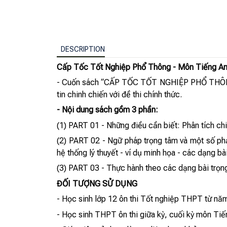
DESCRIPTION
Cấp Tốc Tốt Nghiệp Phổ Thông - Môn Tiếng A
- Cuốn sách “CẤP TỐC TỐT NGHIỆP PHỔ THÔNG MÔ
tin chinh chiến với đề thi chính thức.
- Nội dung sách gồm 3 phần:
(1) PART 01 - Những điều cần biết: Phân tích ch
(2) PART 02 - Ngữ pháp trọng tâm và một số ph
hệ thống lý thuyết - ví dụ minh họa - các dạng bà
(3) PART 03 - Thực hành theo các dạng bài trọng
ĐỐI TƯỢNG SỬ DỤNG
- Học sinh lớp 12 ôn thi Tốt nghiệp THPT từ n
- Học sinh THPT ôn thi giữa kỳ, cuối kỳ môn Ti