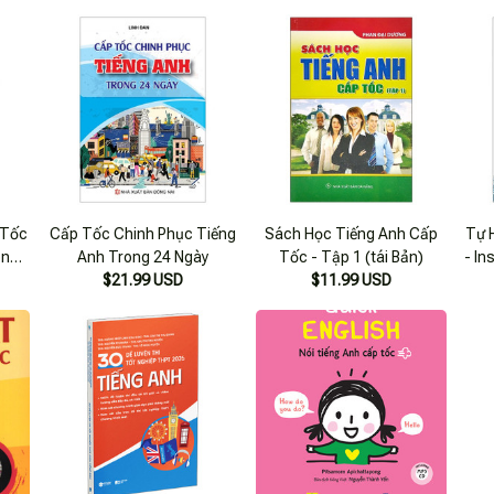
Anh
 Tốc
Cấp Tốc Chinh Phục Tiếng
Sách Học Tiếng Anh Cấp
Tự 
ông
Anh Trong 24 Ngày
Tốc - Tập 1 (tái Bản)
- In
ng
$21.99 USD
$11.99 USD