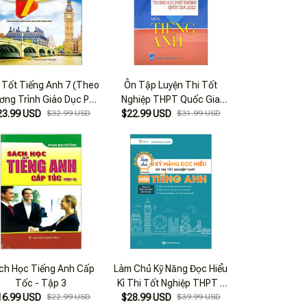
 Tốt Tiếng Anh 7 (Theo
Ôn Tập Luyện Thi Tốt
ơng Trình Giáo Dục Phổ
Nghiệp THPT Quốc Gia
23.99 USD
Thông Mới)
$32.99 USD
$22.99 USD
2022 - Môn Tiếng Anh
$31.99 USD
ch Học Tiếng Anh Cấp
Làm Chủ Kỹ Năng Đọc Hiểu
Tốc - Tập 3
Kì Thi Tốt Nghiệp THPT -
16.99 USD
$22.99 USD
$28.99 USD
Môn Tiếng Anh
$39.99 USD