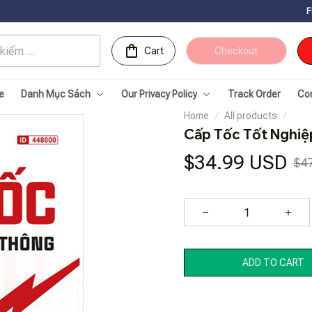
Free Shipping 
Cart
Checkout
e
Danh Mục Sách
Our Privacy Policy
Track Order
Co
Home
All products
Cấp Tốc Tốt Nghiệ
$34.99 USD
$4
ADD TO CART