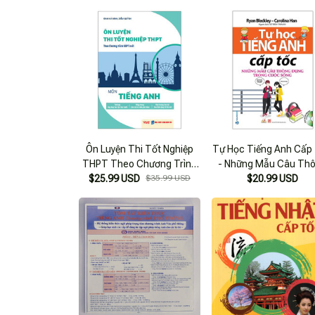
Ôn Luyện Thi Tốt Nghiệp
Tự Học Tiếng Anh Cấp
THPT Theo Chương Trình
- Những Mẫu Câu Th
GDPT Mới - Môn Tiếng Anh
$25.99 USD
$35.99 USD
Dụng Trong Cuộc Số
$20.99 USD