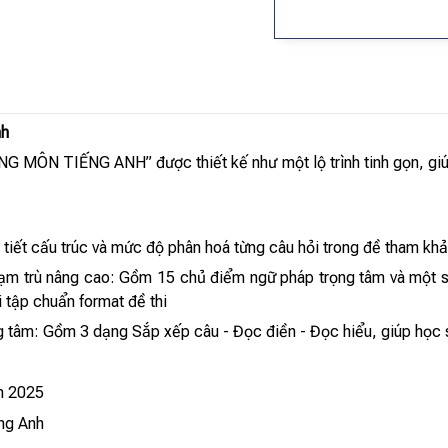
nh
N TIẾNG ANH” được thiết kế như một lộ trình tinh gọn, giúp 
i tiết cấu trúc và mức độ phân hoá từng câu hỏi trong đề tham kh
ạm trù nâng cao: Gồm 15 chủ điểm ngữ pháp trọng tâm và một số
i tập chuẩn format đề thi
 tâm: Gồm 3 dạng Sắp xếp câu - Đọc điền - Đọc hiểu, giúp học s
ăm 2025
ếng Anh