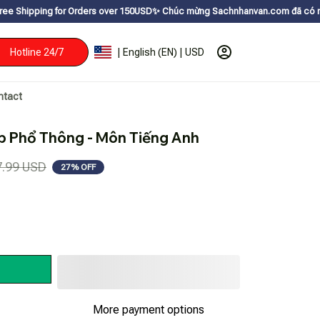
for Orders over 150USDㅤ✨
Chúc mừng Sachnhanvan.com đã có mặt hơn 200 quố
Hotline 24/7
| English (EN) | USD
ntact
p Phổ Thông - Môn Tiếng Anh
7.99 USD
27% OFF
More payment options