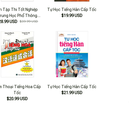
n Tập Thi Tốt Nghiệp
Tự Học Tiếng Hàn Cấp Tốc
rung Học Phổ Thông
$19.99 USD
ốc Gia Môn Ngữ Văn -
28.99 USD
$39.99 USD
 Bài Văn Hay Chọn Lọc
 Thoại Tiếng Hoa Cấp
Tự Học Tiếng Hàn Cấp Tốc
Tốc
$21.99 USD
$20.99 USD