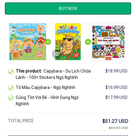
BUY NOW
This product:
Capybara - Du Lịch Chữa
$18.99 USD
Lành - 100+ Stickers Ngộ Nghĩnh
Tô Màu Capybara - Ngộ Nghĩnh
$16.99 USD
Cùng Tìm Với Bé - Hình Dạng Ngộ
$17.99 USD
Nghĩnh
TOTAL PRICE
$51.27 USD
$53.97 USD