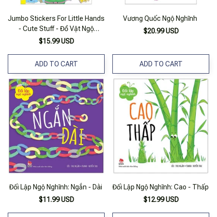
Jumbo Stickers For Little Hands
Vương Quốc Ngộ Nghĩnh
- Cute Stuff - Đồ Vật Ngộ
$20.99 USD
Nghĩnh
$15.99 USD
ADD TO CART
ADD TO CART
Đối Lập Ngộ Nghĩnh: Ngắn - Dài
Đối Lập Ngộ Nghĩnh: Cao - Thấp
$11.99 USD
$12.99 USD