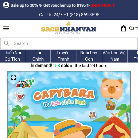
 up to 30% ㅤ✨ㅤ Get voucher up to $195ㅤ ✨ㅤ
SHOP NOW ⬇
Call Us 24/7: +1 (818) 869 8696
Cart
Thiếu Nhi 
Tài
Truyện 
Nuôi Dạy 
Văn học Việt 
Cổ Tích
Chính
Tranh
Con
Nam
T
In demand!
158
sold
in the last 24 hours