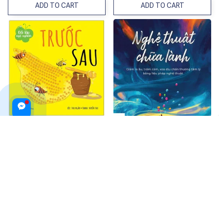
ADD TO CART
ADD TO CART
Đối Lập Ngộ Nghĩnh: Trước -
Nghệ Thuật Chữa Lành
Sau
$22.99 USD
$12.99 USD
ADD TO CART
ADD TO CART