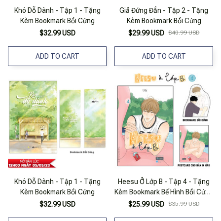
Khó Dỗ Dành - Tập 1 - Tặng
Giả Đứng Đắn - Tập 2 - Tặng
Kèm Bookmark Bồi Cứng
Kèm Bookmark Bồi Cứng
$32.99 USD
$29.99 USD
$40.99 USD
ADD TO CART
ADD TO CART
Khó Dỗ Dành - Tập 1 - Tặng
Heesu Ở Lớp B - Tập 4 - Tặng
Kèm Bookmark Bồi Cứng
Kèm Bookmark Bế Hình Bồi Cứng
+ Postcard Bồi Cứng
$32.99 USD
$25.99 USD
$35.99 USD