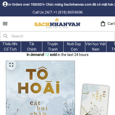
ers over 150USDㅤ✨
Chúc mừng Sachnhanvan.com đã có mặt hơn 200 quốc gia 
Call Us 24/7: +1 (818) 869 8696
Cart
Thiếu Nhi 
Tài
Truyện 
Nuôi Dạy 
Văn học Việt 
Cổ Tích
Chính
Tranh
Con
Nam
T
In demand!
13
sold
in the last 24 hours