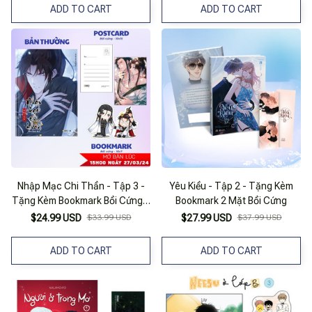
ADD TO CART
ADD TO CART
Nhập Mạc Chi Thần - Tập 3 -
Yêu Kiều - Tập 2 - Tặng Kèm
Tặng Kèm Bookmark Bồi Cứng +
Bookmark 2 Mặt Bồi Cứng
Postcard Bồi Cứng 2 Mặt
$24.99 USD
$33.99 USD
$27.99 USD
$37.99 USD
ADD TO CART
ADD TO CART