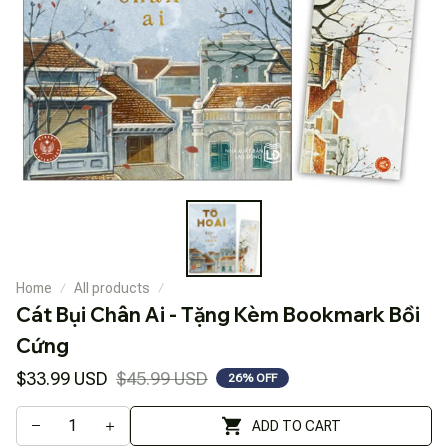
Home
All products
Cát Bụi Chân Ai - Tặng Kèm Bookmark Bồi 
Cứng
$33.99 USD
$45.99 USD
26% OFF
ADD TO CART