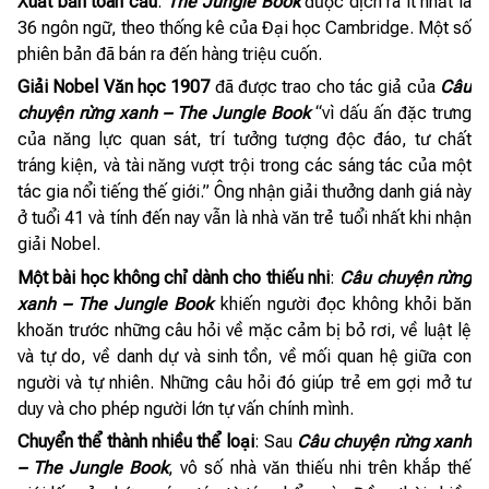
Xuất bản toàn cầu
:
The Jungle Book
được dịch ra ít nhất là
36 ngôn ngữ, theo thống kê của Đại học Cambridge. Một số
phiên bản đã bán ra đến hàng triệu cuốn.
Giải Nobel Văn học 1907
đã được trao cho tác giả của
Câu
chuyện rừng xanh – The Jungle Book
“vì dấu ấn đặc trưng
của năng lực quan sát, trí tưởng tượng độc đáo, tư chất
tráng kiện, và tài năng vượt trội trong các sáng tác của một
tác gia nổi tiếng thế giới.” Ông nhận giải thưởng danh giá này
ở tuổi 41 và tính đến nay vẫn là nhà văn trẻ tuổi nhất khi nhận
giải Nobel.
Một bài học không chỉ dành cho thiếu nhi
:
Câu chuyện rừng
xanh – The Jungle Book
khiến người đọc không khỏi băn
khoăn trước những câu hỏi về mặc cảm bị bỏ rơi, về luật lệ
và tự do, về danh dự và sinh tồn, về mối quan hệ giữa con
người và tự nhiên. Những câu hỏi đó giúp trẻ em gợi mở tư
duy và cho phép người lớn tự vấn chính mình.
Chuyển thể thành nhiều thể loại
: Sau
Câu chuyện rừng xanh
– The Jungle Book
, vô số nhà văn thiếu nhi trên khắp thế