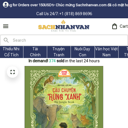
 Orders over 150USDㅤ✨
Chúc mừng Sachnhanvan.com đã có mặt hơn 200 quốc g
Call Us 24/7: +1 (818) 869 8696
Cart
Thiếu Nhi 
Tài
Truyện 
Nuôi Dạy 
Văn học Việt 
Cổ Tích
Chính
Tranh
Con
Nam
T
In demand!
378
sold
in the last 24 hours