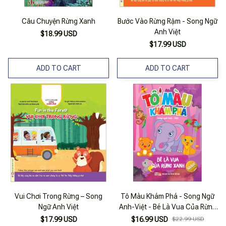
Câu Chuyện Rừng Xanh
Bước Vào Rừng Rậm - Song Ngữ
Anh Việt
$18.99 USD
$17.99 USD
ADD TO CART
ADD TO CART
Vui Chơi Trong Rừng – Song
Tô Màu Khám Phá - Song Ngữ
Ngữ Anh Việt
Anh-Việt - Bé Là Vua Của Rừng
Xanh
$17.99 USD
$16.99 USD
$22.99 USD