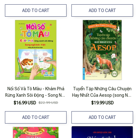
ADD TO CART
ADD TO CART
Nối Số Và Tô Màu - Khám Phá
Tuyển Tập Những Câu Chuyện
Rừng Xanh Sôi Động - Song Ngữ
Hay Nhất Của Aesop (song Ngữ
Anh-Việt
Anh-việt)
$16.99 USD
$22.99 USD
$19.99 USD
ADD TO CART
ADD TO CART