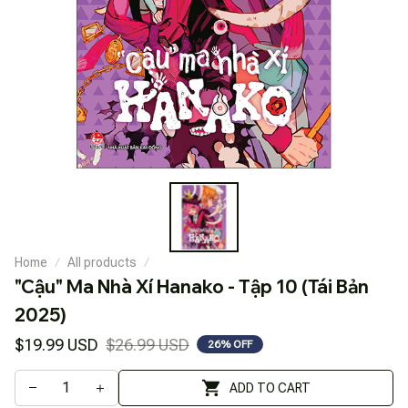
Home
All products
"Cậu" Ma Nhà Xí Hanako - Tập 10 (Tái Bản 
2025)
$19.99 USD
$26.99 USD
26% OFF
ADD TO CART