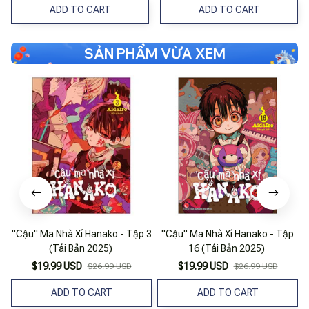
ADD TO CART
ADD TO CART
SẢN PHẨM VỪA XEM
"Cậu" Ma Nhà Xí Hanako - Tập 3
"Cậu" Ma Nhà Xí Hanako - Tập
"
(Tái Bản 2025)
16 (Tái Bản 2025)
$19.99 USD
$19.99 USD
$26.99 USD
$26.99 USD
ADD TO CART
ADD TO CART