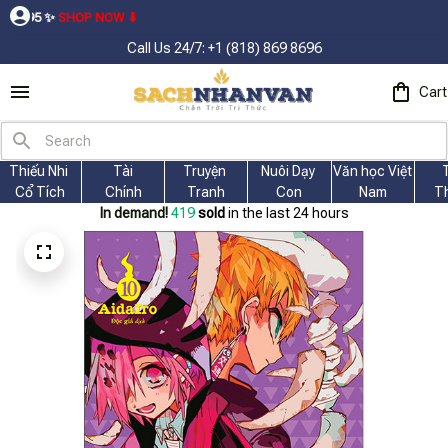
OP NOW ⬇
Call Us 24/7: +1 (818) 869 8696
Cart
Thiếu Nhi 
Tài
Truyện 
Nuôi Dạy 
Văn học Việt 
Cổ Tích
Chính
Tranh
Con
Nam
T
In demand!
419
sold
in the last 24 hours