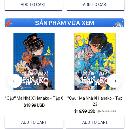
ADD TO CART
ADD TO CART
SẢN PHẨM VỪA XEM
"Cậu" Ma Nhà Xí Hanako - Tập 0
"Cậu" Ma Nhà Xí Hanako - Tập
"
23
$18.99 USD
$19.99 USD
$26.99 USD
ADD TO CART
ADD TO CART