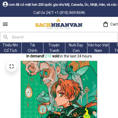
hơn 200 quốc gia như Mỹ, Canada, Úc, Nhật, Hàn, và các nước Châu Âu✨
Bu
Call Us 24/7: +1 (818) 869 8696
Cart
Thiếu Nhi 
Tài
Truyện 
Nuôi Dạy 
Văn học Việt 
Cổ Tích
Chính
Tranh
Con
Nam
T
In demand!
210
sold
in the last 24 hours