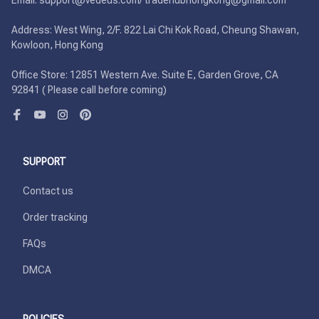
Email: support@vedeus.com/ tradehubhongkong@gmail.com

Address: West Wing, 2/F. 822 Lai Chi Kok Road, Cheung Shawan, 
Kowloon, Hong Kong

Office Store: 12851 Western Ave. Suite E, Garden Grove, CA 
92841 ( Please call before coming)
SUPPORT
Contact us
Order tracking
FAQs
DMCA