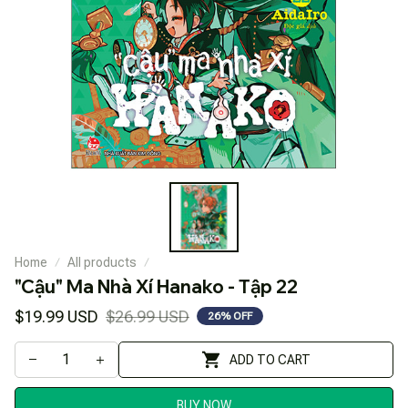
Home
All products
"Cậu" Ma Nhà Xí Hanako - Tập 22
$19.99 USD
$26.99 USD
26% OFF
ADD TO CART
BUY NOW