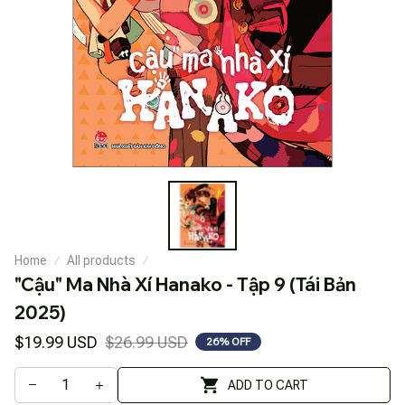
Home
All products
"Cậu" Ma Nhà Xí Hanako - Tập 9 (Tái Bản 
2025)
$19.99 USD
$26.99 USD
26% OFF
ADD TO CART