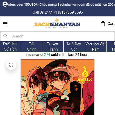
 over 150USDㅤ✨
Chúc mừng Sachnhanvan.com đã có mặt hơn 200 quốc gia như 
Call Us 24/7: +1 (818) 869 8696
Cart
Thiếu Nhi 
Tài
Truyện 
Nuôi Dạy 
Văn học Việt 
Cổ Tích
Chính
Tranh
Con
Nam
T
In demand!
275
sold
in the last 24 hours